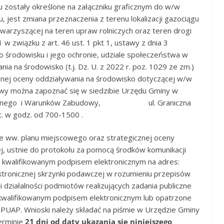
 zostały określone na załączniku graficznym do w/w
 jest zmiana przeznaczenia z terenu lokalizacji gazociągu
towarzyszącej na teren upraw rolniczych oraz teren drogi
1 w związku z art. 46 ust. 1 pkt 1, ustawy z dnia 3
i o środowisku i jego ochronie, udziale społeczeństwa w
a na środowisko (t.j. Dz. U. z 2022 r. poz. 1029 ze zm.)
znej oceny oddziaływania na środowisko dotyczącej w/w
awy można zapoznać się w siedzibie Urzędu Gminy w
estrzennego i Warunków Zabudowy, ul. Graniczna
t. w godz. od 700-1500 .
e ww. planu miejscowego oraz strategicznej oceny
j, ustnie do protokołu za pomocą środków komunikacji
ch kwalifikowanym podpisem elektronicznym na adres:
ktronicznej skrzynki podawczej w rozumieniu przepisów
i działalności podmiotów realizujących zadania publiczne
e kwalifikowanym podpisem elektronicznym lub opatrzone
UAP. Wnioski należy składać na piśmie w Urzędzie Gminy
terminie
21 dni od daty ukazania się niniejszego