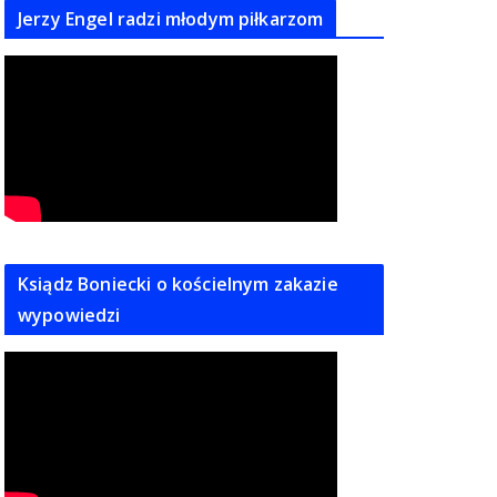
Jerzy Engel radzi młodym piłkarzom
Ksiądz Boniecki o kościelnym zakazie
wypowiedzi