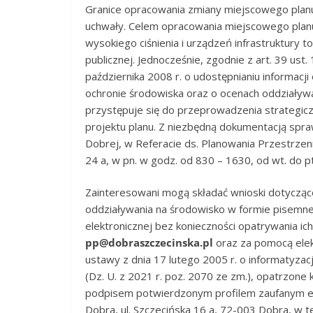
Granice opracowania zmiany miejscowego planu
uchwały. Celem opracowania miejscowego planu,
wysokiego ciśnienia i urządzeń infrastruktury 
publicznej. Jednocześnie, zgodnie z art. 39 ust. 
października 2008 r. o udostępnianiu informacj
ochronie środowiska oraz o ocenach oddziaływani
przystępuje się do przeprowadzenia strategic
projektu planu. Z niezbędną dokumentacją spr
Dobrej, w Referacie ds. Planowania Prz
24 a, w pn. w godz. od 830 – 1630, od wt. do p
Zainteresowani mogą składać wnioski dotycząc
oddziaływania na środowisko w formie pisemne
elektronicznej bez konieczności opatrywania i
pp@dobraszczecinska.pl
oraz za pomocą ele
ustawy z dnia 17 lutego 2005 r. o informatyzacj
(Dz. U. z 2021 r. poz. 2070 ze zm.), opatrzon
podpisem potwierdzonym profilem zaufanym eP
Dobra, ul. Szczecińska 16 a, 72-003 Dobra, w 