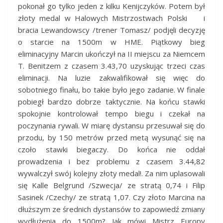
pokonał go tylko jeden z kilku Kenijczyków. Potem był
złoty medal w Halowych Mistrzostwach Polski i
bracia Lewandowscy /trener Tomasz/ podjęli decyzję
o starcie na 1500m w HME. Piątkowy bieg
eliminacyjny Marcin ukończył na II miejscu za Niemcem
T. Benitzem z czasem 3.43,70 uzyskując trzeci czas
eliminacji. Na luzie zakwalifikował się więc do
sobotniego finału, bo takie było jego zadanie. W finale
pobiegł bardzo dobrze taktycznie. Na końcu stawki
spokojnie kontrolował tempo biegu i czekał na
poczynania rywali. W miarę dystansu przesuwał się do
przodu, by 150 metrów przed metą wysunąć się na
czoło stawki biegaczy. Do końca nie oddał
prowadzenia i bez problemu z czasem 3.44,82
wywalczył swój kolejny złoty medal!. Za nim uplasowali
się Kalle Belgrund /Szwecja/ ze stratą 0,74 i Filip
Sasinek /Czechy/ ze stratą 1,07. Czy złoto Marcina na
dłuższym ze średnich dystansów to zapowiedź zmiany
wydłużenia do 1500m? Jak mówi Mistrz Europy