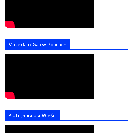
Materla o Gali w Policach
Piotr Jania dla Wieści