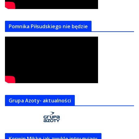
Pomnika Piłsudskiego nie będzie
Grupa Azoty- aktualności
Korwin Mikke jak zwykle intrygujacy