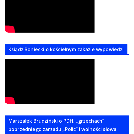
Ksiądz Boniecki o kościelnym zakazie wypowiedzi
Marszałek Brudziński o PDH, „grzechach”
poprzedniego zarzadu „Polic” i wolności słowa