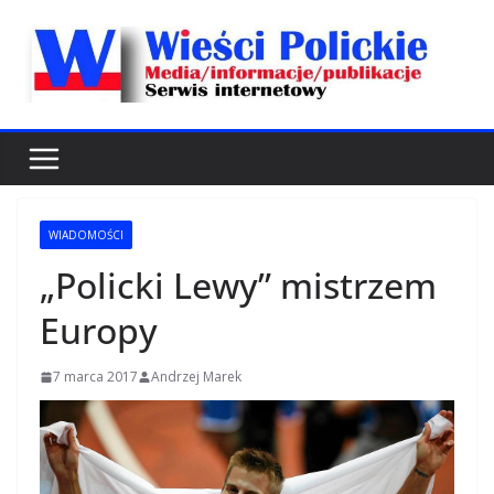
Przejdź
do
treści
WIADOMOŚCI
„Policki Lewy” mistrzem
Europy
7 marca 2017
Andrzej Marek