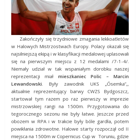
Zakończyły się trzydniowe zmagania lekkoatletów
w Halowych Mistrzostwach Europy. Polacy okazali się
najsilniejszą ekipą i w klasyfikacji medalowej uplasowali
się na pierwszym miejscu z 12 medalami /7-1-4/.
Niemały udział w tak wspaniałym dorobku naszej
reprezentacji miał
mieszkaniec Polic – Marcin
Lewandowski
.
Były zawodnik UKS „Ósemka”,,
aktualnie reprezentujący barwy CWZS Bydgoszcz,
startował tym razem po raz pierwszy w imprezie
mistrzowskiej rangi na 1500m. Przygotowania do
tegorocznego sezonu nie były łatwe. Jeszcze przed
obozem w RPA i w trakcie były bóle gardła, potem
powikłania zdrowotne. Halowe starty rozpoczął od II
miejsca na 1500m w Copernicus Cup w Toruniu, gdzie