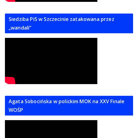
Siedziba PiS w Szczecinie zatakowana przez
„wandali”
Agata Sobocińska w polickim MOK na XXV Finale
WOŚP