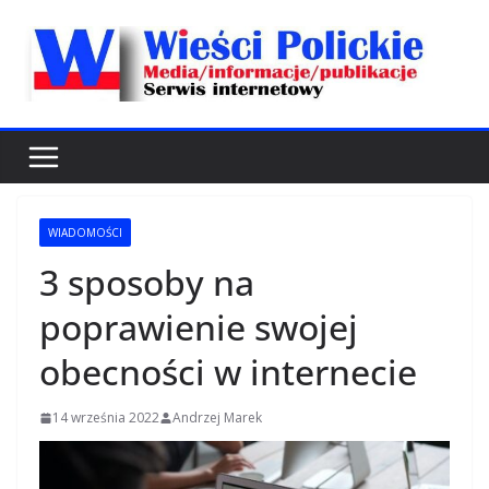
Przejdź
do
treści
WIADOMOŚCI
3 sposoby na
poprawienie swojej
obecności w internecie
14 września 2022
Andrzej Marek