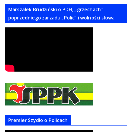
Marszałek Brudziński o PDH, „grzechach”
poprzedniego zarzadu „Polic” i wolności słowa
Premier Szydło o Policach