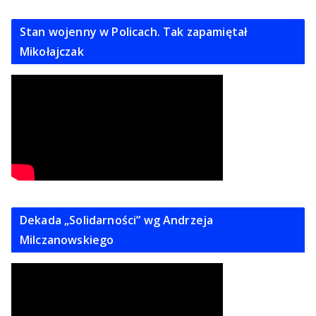
Stan wojenny w Policach. Tak zapamiętał
Mikołajczak
Dekada „Solidarności” wg Andrzeja
Milczanowskiego