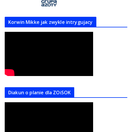
Korwin Mikke jak zwykle intrygujacy
Diakun o planie dla ZOiSOK