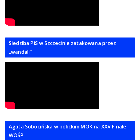
Siedziba PiS w Szczecinie zatakowana przez
„wandali”
Agata Sobocińska w polickim MOK na XXV Finale
WOŚP