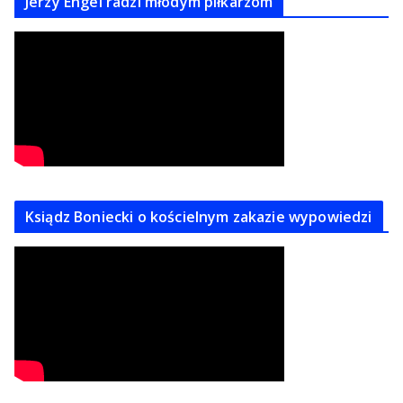
Jerzy Engel radzi młodym piłkarzom
Ksiądz Boniecki o kościelnym zakazie wypowiedzi