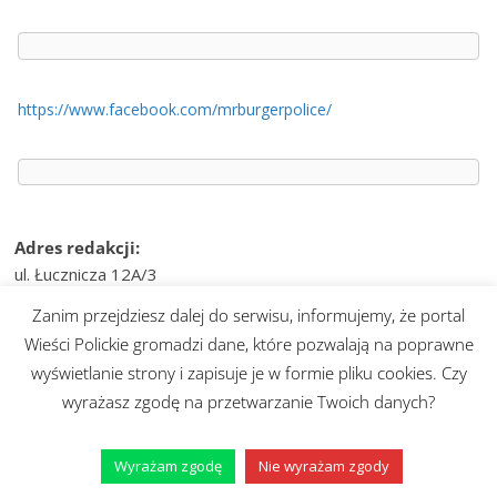
https://www.facebook.com/mrburgerpolice/
Adres redakcji:
ul. Łucznicza 12A/3
71-472 Szczecin
Zanim przejdziesz dalej do serwisu, informujemy, że portal
Wieści Polickie gromadzi dane, które pozwalają na poprawne
e-mail:
wiesci@telvinet.pl
wyświetlanie strony i zapisuje je w formie pliku cookies. Czy
tel. kom.:
509-609-170
wyrażasz zgodę na przetwarzanie Twoich danych?
Prawa autorskie © 2026
Wieści Polickie
. Wszystkie prawa
zastrzeżone.
Wyrażam zgodę
Nie wyrażam zgody
Motyw:
ColorMag
stworzony przez ThemeGrill. Wspierane przez