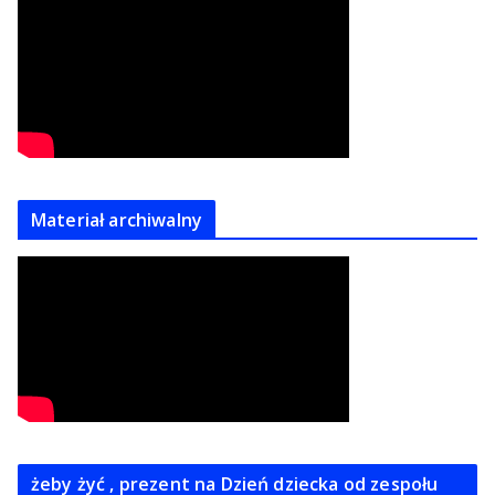
Materiał archiwalny
żeby żyć , prezent na Dzień dziecka od zespołu