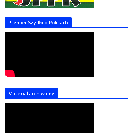
Premier Szydło o Policach
Materiał archiwalny