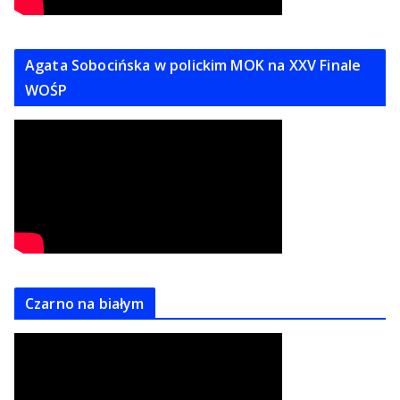
Agata Sobocińska w polickim MOK na XXV Finale
WOŚP
Czarno na białym