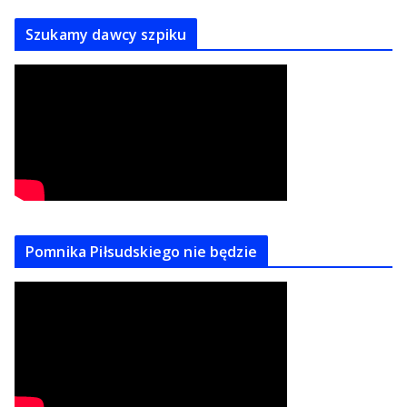
Szukamy dawcy szpiku
Pomnika Piłsudskiego nie będzie