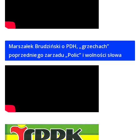
Marszałek Brudziński o PDH, „grzechach”
poprzedniego zarzadu „Polic” i wolności słowa