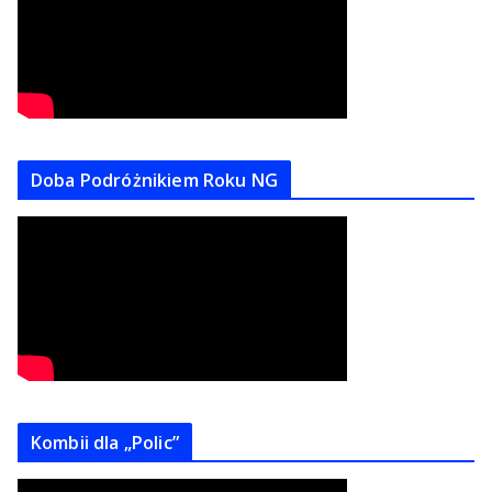
Doba Podróżnikiem Roku NG
Kombii dla „Polic”