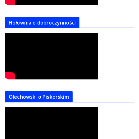
Hołownia o dobroczynności
Olechowski o Piskorskim