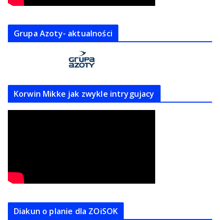
Grupa Azoty- aktualności
Korwin Mikke jak zwykle intrygujacy
Diakun o planie dla ZOiSOK