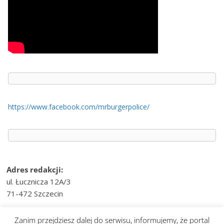
https://www.facebook.com/mrburgerpolice/
Adres redakcji:
ul. Łucznicza 12A/3
71-472 Szczecin
e-mail:
wiesci@telvinet.pl
Zanim przejdziesz dalej do serwisu, informujemy, że portal