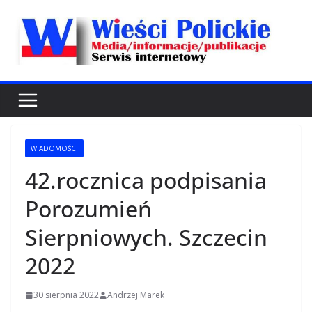
Przejdź
do
treści
WIADOMOŚCI
42.rocznica podpisania
Porozumień
Sierpniowych. Szczecin
2022
30 sierpnia 2022
Andrzej Marek