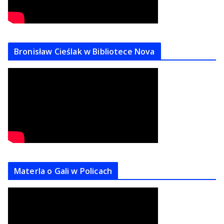
Bronisław Cieślak w Bibliotece Nova
Materla o Gali w Policach