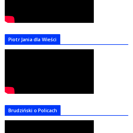
Piotr Jania dla Wieści
Brudziński o Policach