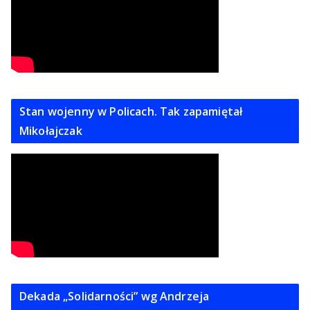
Stan wojenny w Policach. Tak zapamiętał
Mikołajczak
Dekada „Solidarności” wg Andrzeja