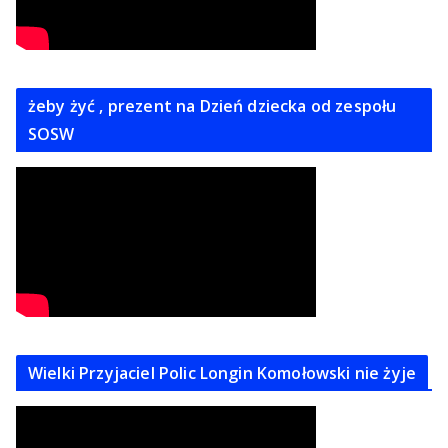
żeby żyć , prezent na Dzień dziecka od zespołu
SOSW
Wielki Przyjaciel Polic Longin Komołowski nie żyje