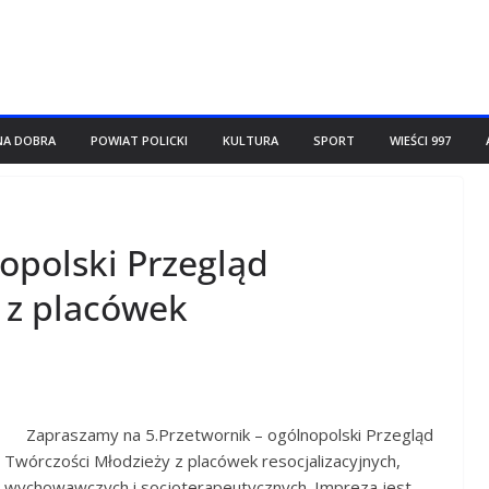
NA DOBRA
POWIAT POLICKI
KULTURA
SPORT
WIEŚCI 997
opolski Przegląd
 z placówek
Zapraszamy na 5.Przetwornik – ogólnopolski Przegląd
Twórczości Młodzieży z placówek resocjalizacyjnych,
wychowawczych i socjoterapeutycznych. Impreza jest