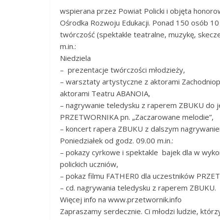
wspierana przez Powiat Policki i objęta hono
Ośrodka Rozwoju Edukacji. Ponad 150 osób 10
twórczość (spektakle teatralne, muzykę, skecze,
m.in.:
Niedziela
– prezentacje twórczości młodzieży,
– warsztaty artystyczne z aktorami Zachodnio
aktorami Teatru ABANOIA,
– nagrywanie teledysku z raperem ZBUKU do j
PRZETWORNIKA pn. „Zaczarowane melodie”,
– koncert rapera ZBUKU z dalszym nagrywanie
Poniedziałek od godz. 09.00 m.in.:
– pokazy cyrkowe i spektakle bajek dla w wy
polickich uczniów,
– pokaz filmu FATHER0 dla uczestników PRZET
– cd. nagrywania teledysku z raperem ZBUKU.
Więcej info na www.przetwornik.info
Zapraszamy serdecznie. Ci młodzi ludzie, którz