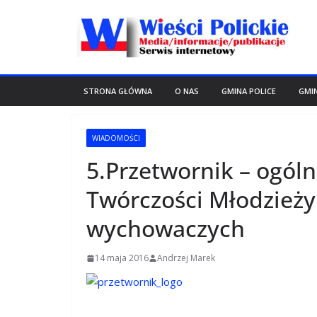
Przejdź
do
treści
STRONA GŁÓWNA
O NAS
GMINA POLICE
GMI
WIADOMOŚCI
5.Przetwornik – ogóln
Twórczości Młodzieży
wychowaczych
14 maja 2016
Andrzej Marek