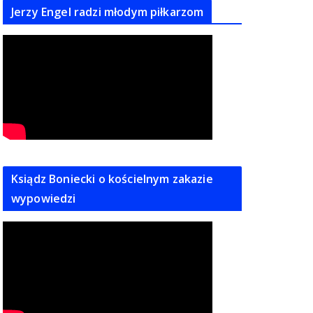
Jerzy Engel radzi młodym piłkarzom
Ksiądz Boniecki o kościelnym zakazie
wypowiedzi