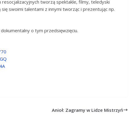
esocjalizacyjnych tworzą spektakle, filmy, teledyski
ą się swoimi talentami z innymi tworząc i prezentując np.
 dokumentalny o tym przedsięwzięciu.
Y70
IGQ
i4A
Anioł: Zagramy w Lidze Mistrzyń