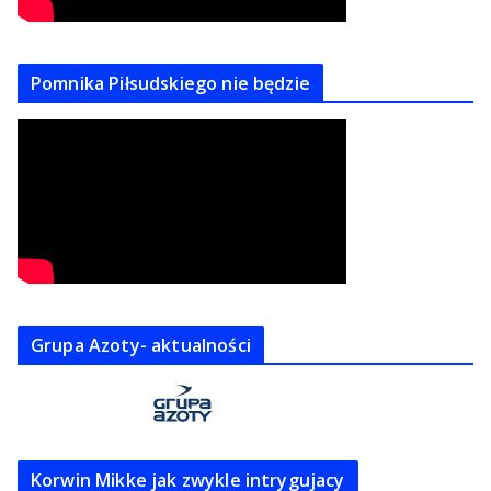
Pomnika Piłsudskiego nie będzie
Grupa Azoty- aktualności
Korwin Mikke jak zwykle intrygujacy