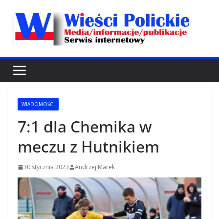
Przejdź
do
treści
WIADOMOŚCI
7:1 dla Chemika w
meczu z Hutnikiem
30 stycznia 2023
Andrzej Marek