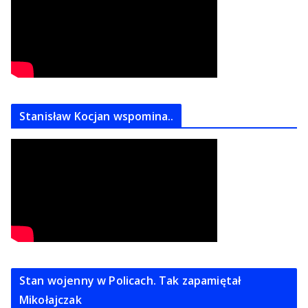
Stanisław Kocjan wspomina..
Stan wojenny w Policach. Tak zapamiętał
Mikołajczak