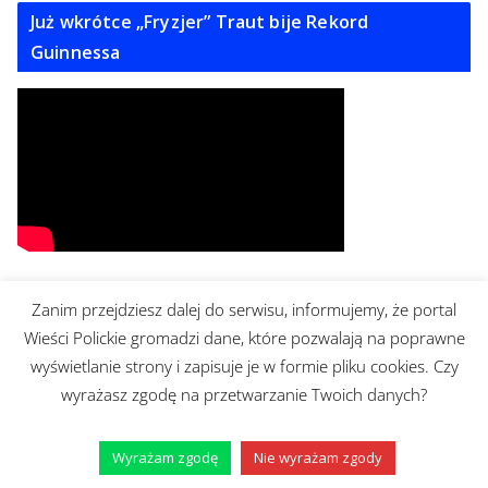
Już wkrótce „Fryzjer” Traut bije Rekord
Guinnessa
Zanim przejdziesz dalej do serwisu, informujemy, że portal
Archiwum
Wieści Polickie gromadzi dane, które pozwalają na poprawne
A
wyświetlanie strony i zapisuje je w formie pliku cookies. Czy
r
wyrażasz zgodę na przetwarzanie Twoich danych?
c
Szukaj:
h
Wyrażam zgodę
Nie wyrażam zgody
i