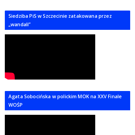
Siedziba PiS w Szczecinie zatakowana przez
„wandali”
Agata Sobocińska w polickim MOK na XXV Finale
WOŚP