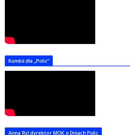
Kombii dla „Polic”
Anna Ryl dyrektor MOK o Dniach Polic