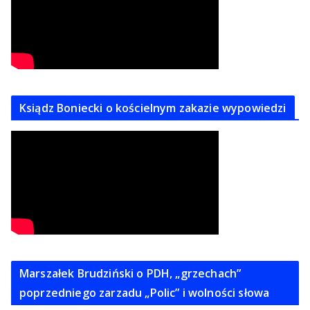
Ksiądz Boniecki o kościelnym zakazie wypowiedzi
Marszałek Brudziński o PDH, „grzechach”
poprzedniego zarzadu „Polic” i wolności słowa