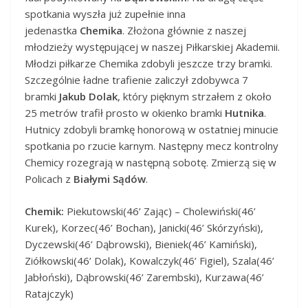
spotkania wyszła już zupełnie inna
jedenastka
Chemika
. Złożona głównie z naszej
młodzieży występującej w naszej Piłkarskiej Akademii.
Młodzi piłkarze Chemika zdobyli jeszcze trzy bramki.
Szczególnie ładne trafienie zaliczył zdobywca 7
bramki
Jakub Dolak
, który pięknym strzałem z około
25 metrów trafił prosto w okienko bramki
Hutnika
.
Hutnicy zdobyli bramkę honorową w ostatniej minucie
spotkania po rzucie karnym. Następny mecz kontrolny
Chemicy rozegrają w następną sobotę. Zmierzą się w
Policach z
Białymi Sądów
.
Chemik:
Piekutowski(46’ Zając) – Cholewiński(46’
Kurek), Korzec(46’ Bochan), Janicki(46’ Skórzyński),
Dyczewski(46’ Dąbrowski), Bieniek(46’ Kamiński),
Ziółkowski(46’ Dolak), Kowalczyk(46’ Figiel), Szala(46’
Jabłoński), Dąbrowski(46’ Zarembski), Kurzawa(46’
Ratajczyk)