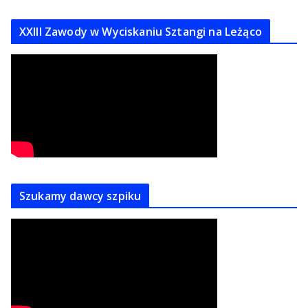
XXIII Zawody w Wyciskaniu Sztangi na Leżąco
Szukamy dawcy szpiku