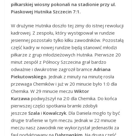
piłkarskiej wiosny pokonali na stadionie przy ul.
Piaskowej Hutnika Szczecin 7:1.
W drużynie Hutnika doszło tej zimy do istnej rewolucji
kadrowej. Z zespołu, który występował w rundzie
jesiennej pozostało tylko kilku zawodników. Pozostałą
część kadry w nowej rundzie będą stanowić młodzi
piłkarze z grup młodzieżowych Hutnika. Pierwsze 20
minut zespół z Północy Szczecina grał bardzo
odważnie i dwukrotnie zagroził bramce
Adriana
Piekutowskiego
. Jednak z minuty na minutę rosła
przewaga Chemików i już w 20 minucie było 1:0 dla
Chemika. W 29 minucie meczu
Wiktor
Kurzawa
podwyższył na 2:0 dla Chemika. Do końca
pierwszej części spotkania bramki zdobyli
jeszcze
Szala
i
Kowalczyk
. Dla Daniela mogło ty być
drugie trafienie w tym meczu. Jednak w 22 minucie
meczu nasz zawodnik nie wykorzystał jedenastki za
faul podyktowany na
Dąbrowskim
. Na drugą część