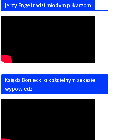
Jerzy Engel radzi młodym piłkarzom
Ksiądz Boniecki o kościelnym zakazie
wypowiedzi