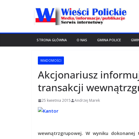
Przejdź
do
treści
STRONA GŁÓWNA
O NAS
GMINA POLICE
GMI
WIADOMOŚCI
Akcjonariusz informu
transakcji wewnątrz
25 kwietnia 2015
Andrzej Marek
wewnątrzgrupowej. W wyniku dokonanej t