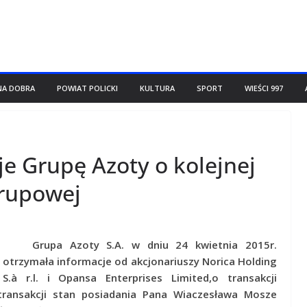
NA DOBRA
POWIAT POLICKI
KULTURA
SPORT
WIEŚCI 997
je Grupę Azoty o kolejnej
grupowej
Grupa Azoty S.A. w dniu 24 kwietnia 2015r.
otrzymała informacje od akcjonariuszy Norica Holding
S.à r.l. i Opansa Enterprises Limited,o transakcji
ransakcji stan posiadania Pana Wiaczesława Mosze