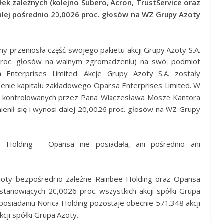
ek zależnych (kolejno Subero, Acron, TrustService oraz
 dalej pośrednio 20,0026 proc. głosów na WZ Grupy Azoty
jny przeniosła część swojego pakietu akcji Grupy Azoty S.A.
7 proc. głosów na walnym zgromadzeniu) na swój podmiot
Enterprises Limited. Akcje Grupy Azoty S.A. zostały
zenie kapitału zakładowego Opansa Enterprises Limited. W
łek kontrolowanych przez Pana Wiaczesława Mosze Kantora
ienił się i wynosi dalej 20,0026 proc. głosów na WZ Grupy
a Holding – Opansa nie posiadała, ani pośrednio ani
ioty bezpośrednio zależne Rainbee Holding oraz Opansa
 stanowiących 20,0026 proc. wszystkich akcji spółki Grupa
posiadaniu Norica Holding pozostaje obecnie 571.348 akcji
cji spółki Grupa Azoty.