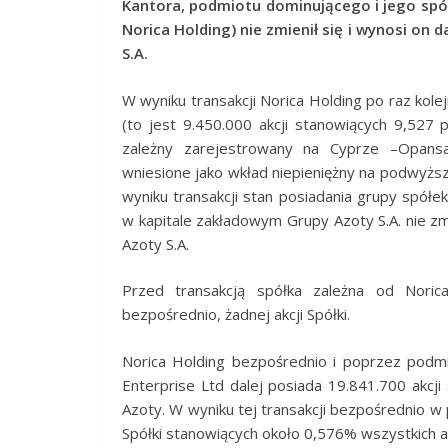
Kantora, podmiotu dominującego i jego spół
Norica Holding) nie zmienił się i wynosi on
S.A.
W wyniku transakcji Norica Holding po raz kole
(to jest 9.450.000 akcji stanowiących 9,52
zależny zarejestrowany na Cyprze –Opansa 
wniesione jako wkład niepieniężny na podwyżs
wyniku transakcji stan posiadania grupy spó
w kapitale zakładowym Grupy Azoty S.A. nie zm
Azoty S.A.
Przed transakcją spółka zależna od Noric
bezpośrednio, żadnej akcji Spółki.
Norica Holding bezpośrednio i poprzez podm
Enterprise Ltd dalej posiada 19.841.700 akcji
Azoty. W wyniku tej transakcji bezpośrednio w 
Spółki stanowiących około 0,576% wszystkich ak