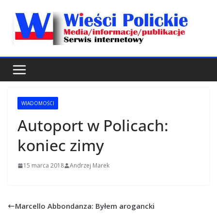
Przejdź
do
treści
WIADOMOŚCI
Autoport w Policach:
koniec zimy
15 marca 2018
Andrzej Marek
Marcello Abbondanza: Byłem arogancki