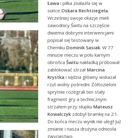
Ława
i piłka znalazła się w
siatce
Oskara Rechtziegela
.
Wcześniej swoje okazje mieli
zawodnicy Świtu na szczęście
dwiema dobrymi interwencjami
popisał się testowany w
Chemiku
Dominik Sasiak
. W 77
minucie meczu w polu karnym
obrońca
Świtu
nakładką próbował
zablokować strzał
Marcina
Krystka
i sędzia główny wskazał
rzut wolny pośredni. Żółtozieloni
sprytnie rozegrali ten stały
fragment gry a technicznym
strzałem przy słupku
Mateusz
Kowalczyk
zdobył bramkę na 2:1.
Do końca meczu wynik nie uległ już
zmianie i nasza drużyna odniosła
zwycięstwo.