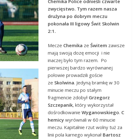
Chemika Police odnieśli czwarte
zwycięstwo. Tym razem nasza
drużyna po dobrym meczu
pokonała III ligowy Świt Skolwin
2:1.
Mecze
Chemika
ze
Świtem
zawsze
mają swoją dozę emocji i nie
inaczej było tym razem. Po
pierwszej bardzo wyrównanej
połowie prowadzili goście
ze
Skolwina
. Jedyną bramkę w 30
minucie meczu po stałym
fragmencie zdobył
Grzegorz
Szczepanik
, który wykorzystał
dośrodkowanie
Wyganowskiego
.
C
hemicy
wyrównali w 60 minucie
meczu. Kapitalnie rzut wolny tuż za
linii pola karnego wykonał
Bartosz