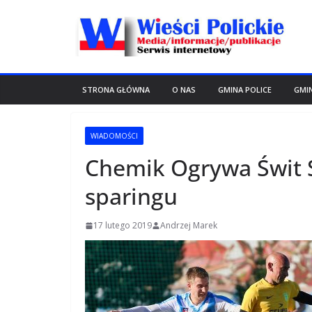
Przejdź
do
treści
STRONA GŁÓWNA
O NAS
GMINA POLICE
GMI
WIADOMOŚCI
Chemik Ogrywa Świt 
sparingu
17 lutego 2019
Andrzej Marek