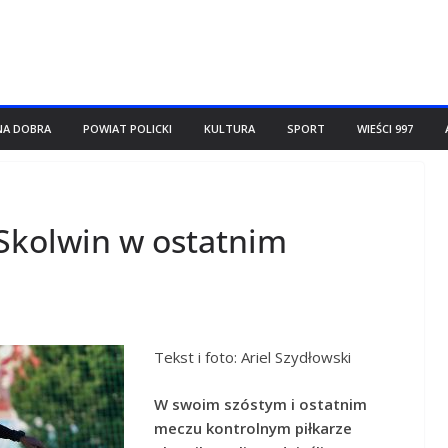
NA DOBRA
POWIAT POLICKI
KULTURA
SPORT
WIEŚCI 997
Skolwin w ostatnim
Tekst i foto:
Ariel Szydłowski
W swoim szóstym i ostatnim
meczu kontrolnym piłkarze