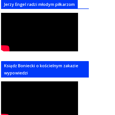
Jerzy Engel radzi młodym piłkarzom
Ksiądz Boniecki o kościelnym zakazie
wypowiedzi