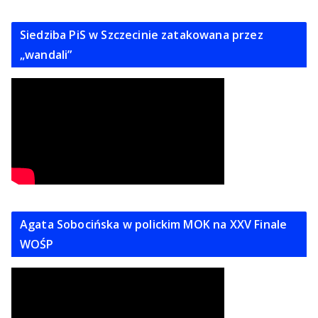
Siedziba PiS w Szczecinie zatakowana przez
„wandali”
Agata Sobocińska w polickim MOK na XXV Finale
WOŚP