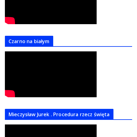
Czarno na białym
Mieczysław Jurek . Procedura rzecz święta