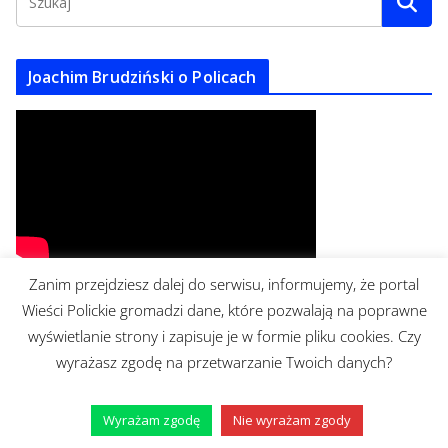
u
m
Joachim Brudziński o Policach
Zanim przejdziesz dalej do serwisu, informujemy, że portal
Wieści Polickie gromadzi dane, które pozwalają na poprawne
Hołownia o dobroczynności
wyświetlanie strony i zapisuje je w formie pliku cookies. Czy
wyrażasz zgodę na przetwarzanie Twoich danych?
Wyrażam zgodę
Nie wyrażam zgody