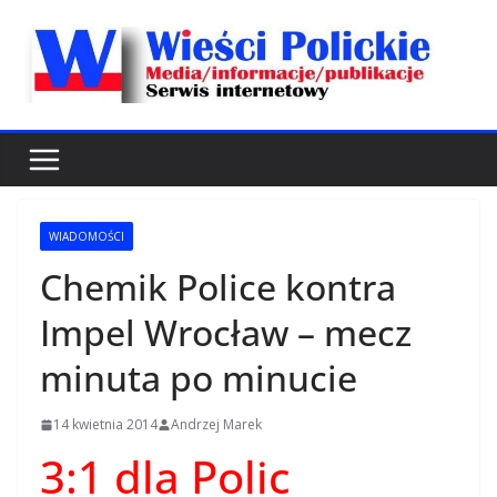
Przejdź
do
treści
WIADOMOŚCI
Chemik Police kontra
Impel Wrocław – mecz
minuta po minucie
14 kwietnia 2014
Andrzej Marek
3:1 dla Polic