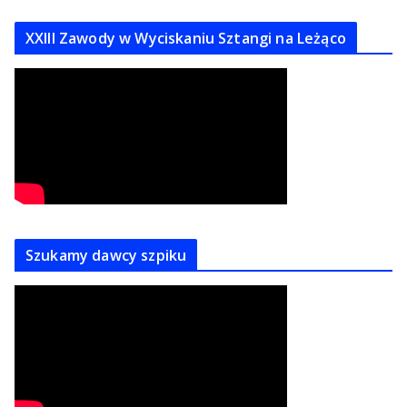
XXIII Zawody w Wyciskaniu Sztangi na Leżąco
Szukamy dawcy szpiku