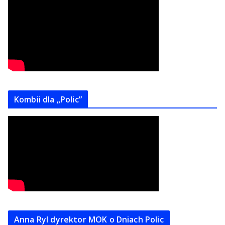
Kombii dla „Polic”
Anna Ryl dyrektor MOK o Dniach Polic