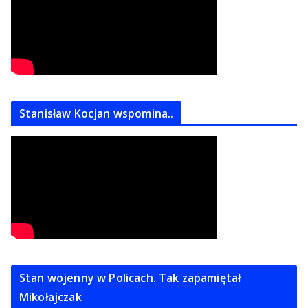
Stanisław Kocjan wspomina..
Stan wojenny w Policach. Tak zapamiętał
Mikołajczak