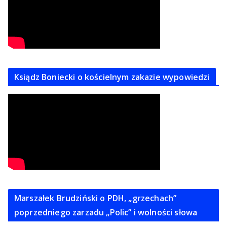
Ksiądz Boniecki o kościelnym zakazie wypowiedzi
Marszałek Brudziński o PDH, „grzechach”
poprzedniego zarzadu „Polic” i wolności słowa