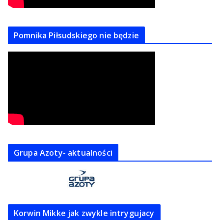
Pomnika Piłsudskiego nie będzie
Grupa Azoty- aktualności
Korwin Mikke jak zwykle intrygujacy