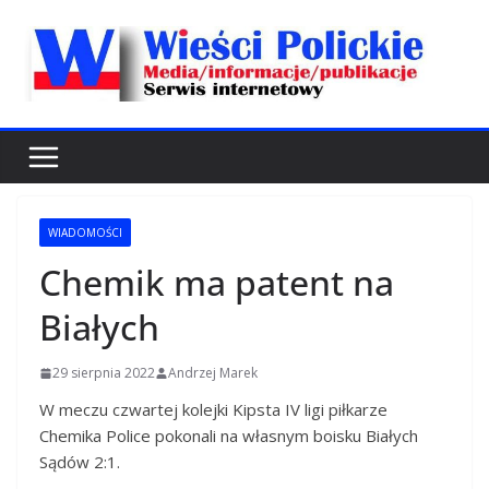
Przejdź
do
treści
WIADOMOŚCI
Chemik ma patent na
Białych
29 sierpnia 2022
Andrzej Marek
W meczu czwartej kolejki Kipsta IV ligi piłkarze
Chemika Police pokonali na własnym boisku Białych
Sądów 2:1.