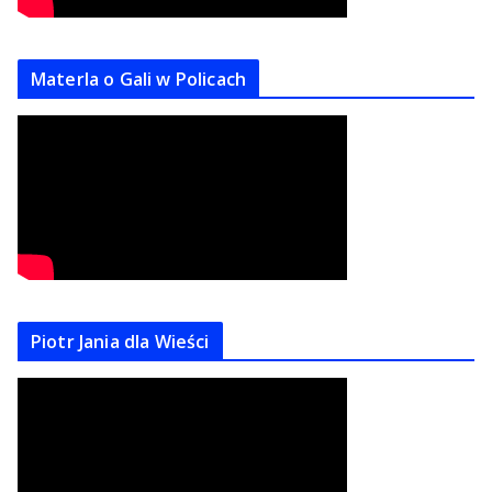
Materla o Gali w Policach
Piotr Jania dla Wieści