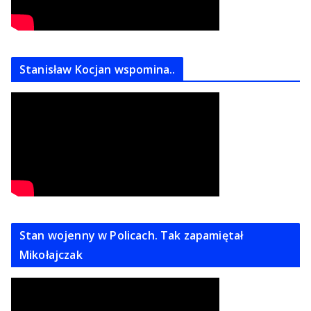
Stanisław Kocjan wspomina..
Stan wojenny w Policach. Tak zapamiętał
Mikołajczak