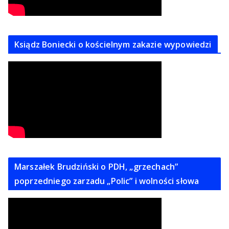
Ksiądz Boniecki o kościelnym zakazie wypowiedzi
Marszałek Brudziński o PDH, „grzechach”
poprzedniego zarzadu „Polic” i wolności słowa