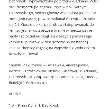
Dąbrowski i wprowadzony po przerwie Adriano. W 89
minucie meczu po zagraniu ręką w polu karnym
Dyczewskiego, sędzia główny wskazał na jedenasty
metr. Jedenastkę pewnie wykonał Gicewicz i zrobiło
się 2:1. Goście do końca próbowali doprowadzić do
remisu jednak ostatecznie bramki w meczu już nie
padły i żółtozieloni mogli się cieszyć z pierwszego
kompletu punktów w tym sezonie. W następnej
kolejce chemicy zagrają na wyjeździe z Wybrzeżem
Rewalskim Rewal.
Chemik: Piekutowski – Dyczewski, Andrzejewski,
Korzec, Szczytniewski, Bieniek, Kurzawa(61’ Adriano),
Dąbrowski(76’ Czajkowski(90’ Bochan), Szala, Honda,
Białek(82’ Grzeszczak)
Bramki:
1:0 – 9 min Dominik Dąbrowski