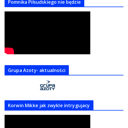
Pomnika Piłsudskiego nie będzie
Grupa Azoty- aktualności
Korwin Mikke jak zwykle intrygujacy