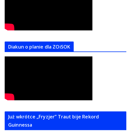
Diakun o planie dla ZOiSOK
Już wkrótce „Fryzjer” Traut bije Rekord
Guinnessa