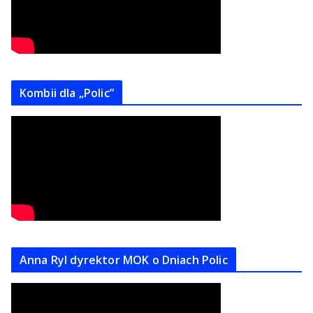
Kombii dla „Polic”
Anna Ryl dyrektor MOK o Dniach Polic