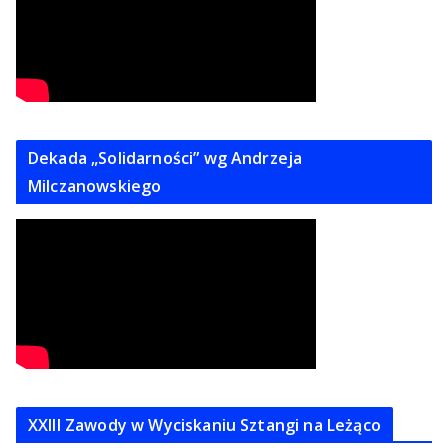
Dekada „Solidarności” wg Andrzeja
Milczanowskiego
XXIII Zawody w Wyciskaniu Sztangi na Leżąco