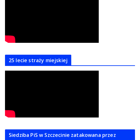
25 lecie straży miejskiej
Siedziba PiS w Szczecinie zatakowana przez