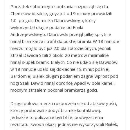
Początek sobotniego spotkania rozpoczął się dla
Chemików idealnie, gdyż już od 9 minuty prowadzili
1:0 po golu Dominika Dąbrowskiego, który
wykorzystał długie podanie od Emila
Andrzejewskiego. Dąbrowski przejął piłkę sprytnie
minął bramkarza i trafił do pustej bramki. W 18 minucie
meczu mogło być już 2:0 dla żółtozielonych. Jednak
strzał Dawida Szali z około 20 metrów minimalnie
minął słupek bramki Białych. Co nie udało się Dawidowi
w 18 minucie udało się dokładnie 18 minut później.
Bartłomiej Białek długim podaniem zagrał wprost pod
nogi Szali. Dawid minął obrońcę wpadł w pole karne i
mocnym strzałem pokonał bramkarza gości.
Druga połowa meczu rozpoczęła się od ataków gości,
którzy próbowali zdobyć bramkę kontaktową.
Jednakże to policzanie byli bliżej podwyższenia
rezultatu. Swoich okazji jednak nie wykorzystali Białek,