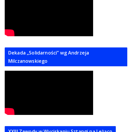
Dekada „Solidarności” wg Andrzeja
Milczanowskiego
XXIII Zawody w Wyciskaniu Sztangi na Leżąco