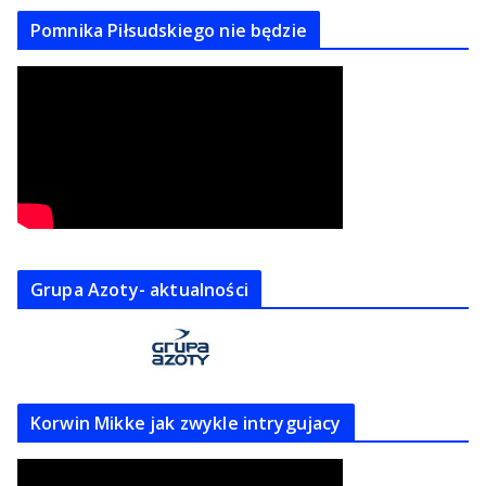
Pomnika Piłsudskiego nie będzie
Grupa Azoty- aktualności
Korwin Mikke jak zwykle intrygujacy