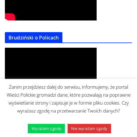
Brudziński o Policach
Zanim przejdziesz dalej do serwisu, informujemy, że portal
Wieści Polickie gromadzi dane, które pozwalają na poprawne
wyświetlanie strony i zapisuje je w formie pliku cookies. Czy
wyrażasz zgodę na przetwarzanie Twoich danych?
https://www.facebook.com/mrburgerpolice/
Wyrażam zgodę
Nie wyrażam zgody