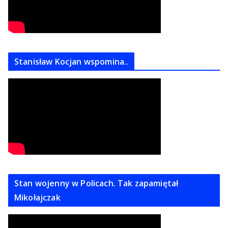
Stanisław Kocjan wspomina..
Stan wojenny w Policach. Tak zapamiętał
Mikołajczak