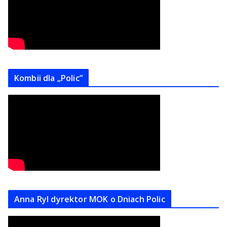
Kombii dla „Polic”
Anna Ryl dyrektor MOK o Dniach Polic