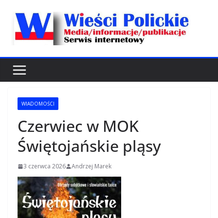
Przejdź
do
treści
WIADOMOŚCI
Czerwiec w MOK
Świętojańskie pląsy
3 czerwca 2026
Andrzej Marek