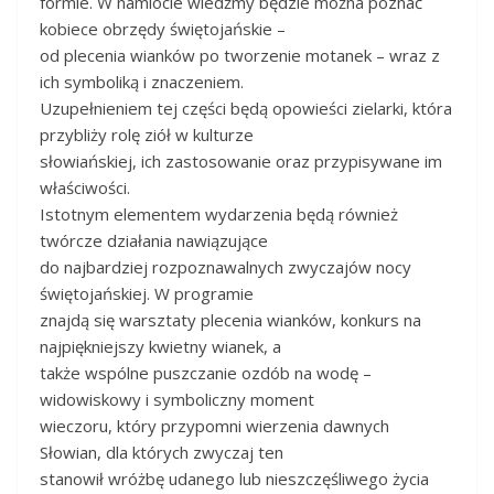
formie. W namiocie wiedźmy będzie można poznać
kobiece obrzędy świętojańskie –
od plecenia wianków po tworzenie motanek – wraz z
ich symboliką i znaczeniem.
Uzupełnieniem tej części będą opowieści zielarki, która
przybliży rolę ziół w kulturze
słowiańskiej, ich zastosowanie oraz przypisywane im
właściwości.
Istotnym elementem wydarzenia będą również
twórcze działania nawiązujące
do najbardziej rozpoznawalnych zwyczajów nocy
świętojańskiej. W programie
znajdą się warsztaty plecenia wianków, konkurs na
najpiękniejszy kwietny wianek, a
także wspólne puszczanie ozdób na wodę –
widowiskowy i symboliczny moment
wieczoru, który przypomni wierzenia dawnych
Słowian, dla których zwyczaj ten
stanowił wróżbę udanego lub nieszczęśliwego życia