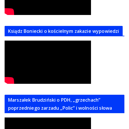
Ksiądz Boniecki o kościelnym zakazie wypowiedzi
Marszałek Brudziński o PDH, „grzechach”
poprzedniego zarzadu „Polic” i wolności słowa