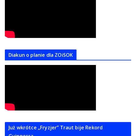
Diakun o planie dla ZOiSOK
Już wkrótce „Fryzjer” Traut bije Rekord
Guinnessa