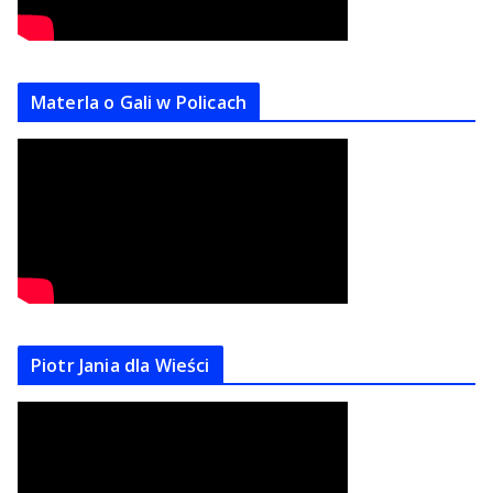
Materla o Gali w Policach
Piotr Jania dla Wieści