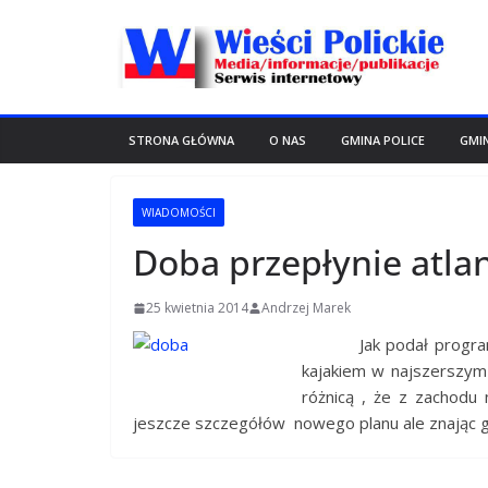
Przejdź
do
treści
STRONA GŁÓWNA
O NAS
GMINA POLICE
GMI
WIADOMOŚCI
Doba przepłynie atla
25 kwietnia 2014
Andrzej Marek
Jak podał p
rogra
kajakiem w najszerszym
różnicą , że z zachodu
jeszcze szczegółów nowego planu ale znając 