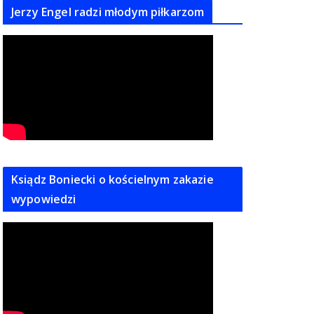
Jerzy Engel radzi młodym piłkarzom
Ksiądz Boniecki o kościelnym zakazie
wypowiedzi