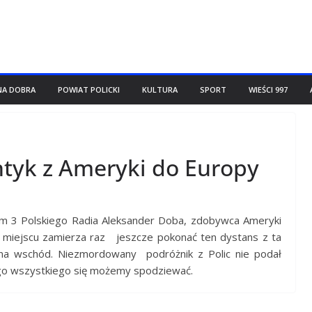
NA DOBRA
POWIAT POLICKI
KULTURA
SPORT
WIEŚCI 997
ntyk z Ameryki do Europy
m 3 Polskiego Radia Aleksander Doba, zdobywca Ameryki
 miejscu zamierza raz jeszcze pokonać ten dystans z ta
 na wschód. Niezmordowany podróżnik z Polic nie podał
go wszystkiego się możemy spodziewać.