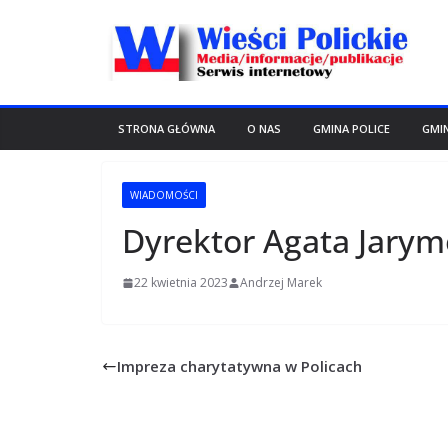
Przejdź
do
treści
STRONA GŁÓWNA
O NAS
GMINA POLICE
GMI
WIADOMOŚCI
Dyrektor Agata Jarymo
22 kwietnia 2023
Andrzej Marek
Impreza charytatywna w Policach