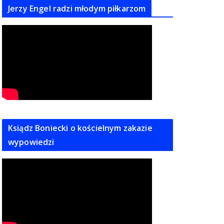
Jerzy Engel radzi młodym piłkarzom
Ksiądz Boniecki o kościelnym zakazie
wypowiedzi