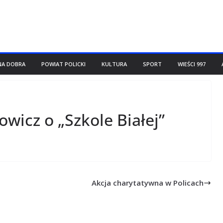
NA DOBRA
POWIAT POLICKI
KULTURA
SPORT
WIEŚCI 997
wicz o „Szkole Białej”
Akcja charytatywna w Policach