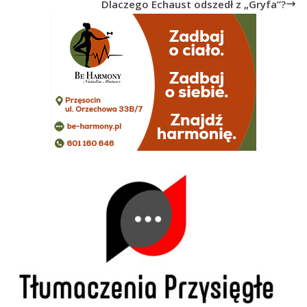
Dlaczego Echaust odszedł z „Gryfa”?