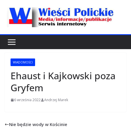
Przejdź
do
treści
WIADOMOŚCI
Ehaust i Kajkowski poza
Gryfem
6 września 2022
Andrzej Marek
Nie będzie wody w Kościnie