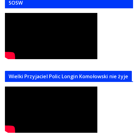
SOSW
Wielki Przyjaciel Polic Longin Komołowski nie żyje