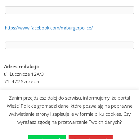
https://www.facebook.com/mrburgerpolice/
Adres redakcji:
ul. Łucznicza 12A/3
71-472 Szczecin
e-mail:
wiesci@telvinet.pl
Zanim przejdziesz dalej do serwisu, informujemy, że portal
tel. kom.:
509-609-170
Wieści Polickie gromadzi dane, które pozwalają na poprawne
wyświetlanie strony i zapisuje je w formie pliku cookies. Czy
Prawa autorskie © 2026
Wieści Polickie
. Wszystkie prawa
wyrażasz zgodę na przetwarzanie Twoich danych?
zastrzeżone.
Motyw:
ColorMag
stworzony przez ThemeGrill. Wspierane przez
WordPress
.