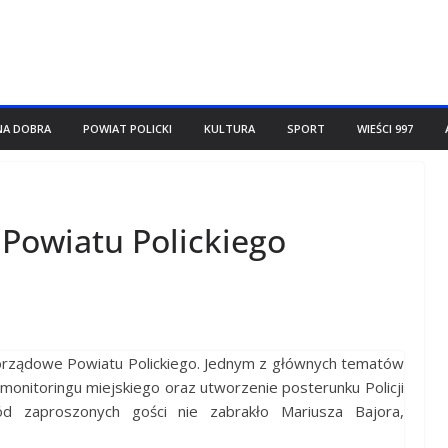
NA DOBRA
POWIAT POLICKI
KULTURA
SPORT
WIEŚCI 997
owiatu Polickiego
orządowe Powiatu Polickiego. Jednym z głównych tematów
 monitoringu miejskiego oraz utworzenie posterunku Policji
d zaproszonych gości nie zabrakło Mariusza Bajora,