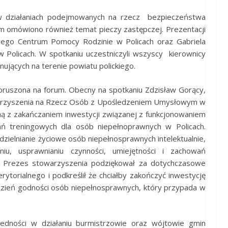
 w działaniach podejmowanych na rzecz bezpieczeństwa
m omówiono również temat pieczy zastępczej. Prezentacji
wego Centrum Pomocy Rodzinie w Policach oraz Gabriela
Policach. W spotkaniu uczestniczyli wszyscy kierownicy
jących na terenie powiatu polickiego.
oruszona na forum. Obecny na spotkaniu Zdzisław Gorący,
warzyszenia na Rzecz Osób z Upośledzeniem Umysłowym w
aną z zakańczaniem inwestycji związanej z funkcjonowaniem
 treningowych dla osób niepełnoprawnych w Policach.
ielnianie życiowe osób niepełnosprawnych intelektualnie,
aniu, usprawnianiu czynności, umiejętności i zachowań
. Prezes stowarzyszenia podziękował za dotychczasowe
torialnego i podkreślił że chciałby zakończyć inwestycję
dzień godności osób niepełnosprawnych, który przypada w
 jedności w działaniu burmistrzowie oraz wójtowie gmin