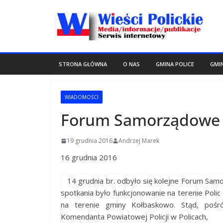
Przejdź
do
treści
STRONA GŁÓWNA
O NAS
GMINA POLICE
GMI
WIADOMOŚCI
Forum Samorządowe P
19 grudnia 2016
Andrzej Marek
16 grudnia 2016
14 grudnia br. odbyło się kolejne Forum Sam
spotkania było funkcjonowanie na terenie Polic
na terenie gminy Kołbaskowo. Stąd, pośró
Komendanta Powiatowej Policji w Policach,