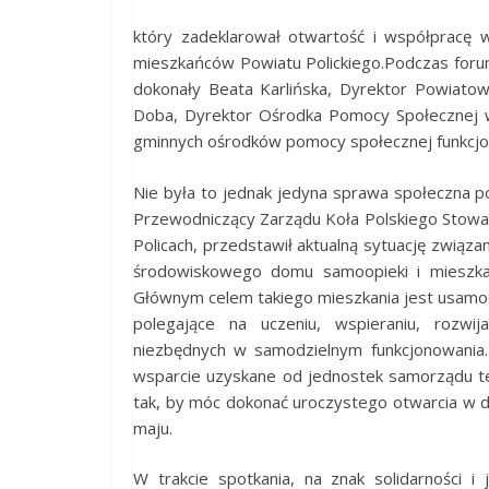
który zadeklarował otwartość i współpracę
mieszkańców Powiatu Polickiego.Podczas foru
dokonały Beata Karlińska, Dyrektor Powiato
Doba, Dyrektor Ośrodka Pomocy Społecznej w 
gminnych ośrodków pomocy społecznej funkcjonu
Nie była to jednak jedyna sprawa społeczna p
Przewodniczący Zarządu Koła Polskiego Sto
Policach, przedstawił aktualną sytuację związ
środowiskowego domu samoopieki i mieszkań
Głównym celem takiego mieszkania jest usamodz
polegające na uczeniu, wspieraniu, rozwij
niezbędnych w samodzielnym funkcjonowania
wsparcie uzyskane od jednostek samorządu tery
tak, by móc dokonać uroczystego otwarcia w 
maju.
W trakcie spotkania, na znak solidarności i