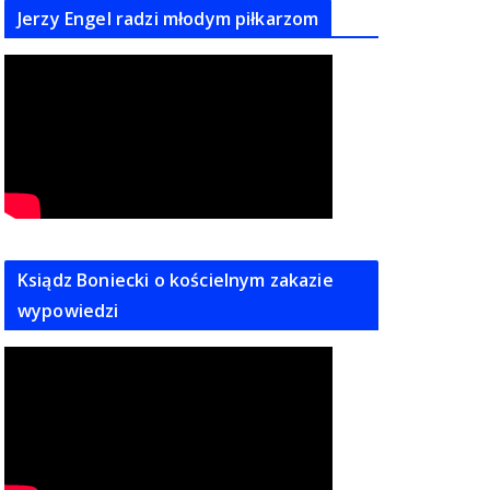
Jerzy Engel radzi młodym piłkarzom
Ksiądz Boniecki o kościelnym zakazie
wypowiedzi