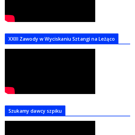
XXIII Zawody w Wyciskaniu Sztangi na Leżąco
Szukamy dawcy szpiku