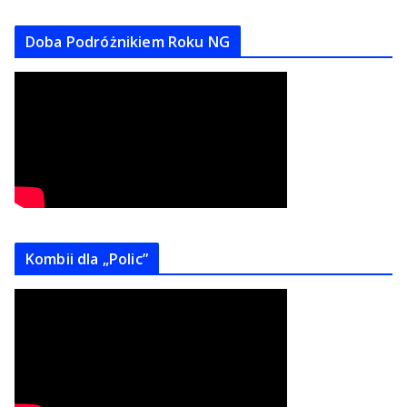
Doba Podróżnikiem Roku NG
Kombii dla „Polic”