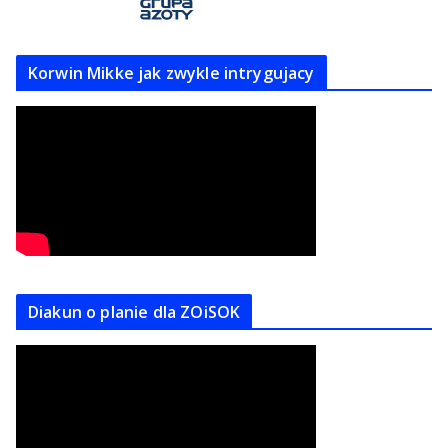
Korwin Mikke jak zwykle intrygujacy
Diakun o planie dla ZOiSOK