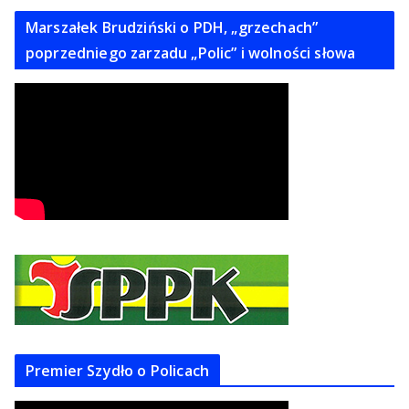
Marszałek Brudziński o PDH, „grzechach”
poprzedniego zarzadu „Polic” i wolności słowa
Premier Szydło o Policach