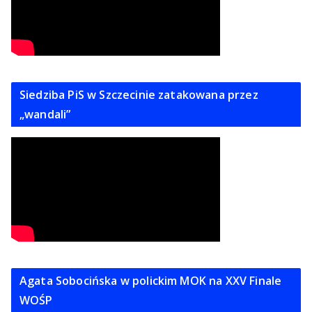
Siedziba PiS w Szczecinie zatakowana przez
„wandali”
Agata Sobocińska w polickim MOK na XXV Finale
WOŚP