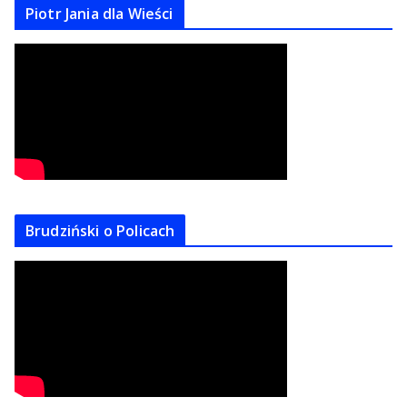
Piotr Jania dla Wieści
Brudziński o Policach