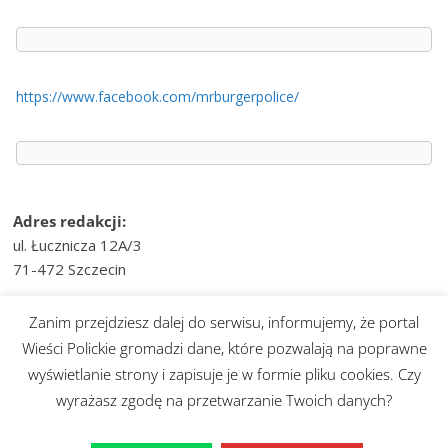
https://www.facebook.com/mrburgerpolice/
Adres redakcji:
ul. Łucznicza 12A/3
71-472 Szczecin
e-mail:
wiesci@telvinet.pl
Zanim przejdziesz dalej do serwisu, informujemy, że portal
tel. kom.:
509-609-170
Wieści Polickie gromadzi dane, które pozwalają na poprawne
wyświetlanie strony i zapisuje je w formie pliku cookies. Czy
Prawa autorskie © 2026
Wieści Polickie
. Wszystkie prawa
wyrażasz zgodę na przetwarzanie Twoich danych?
zastrzeżone.
Motyw:
ColorMag
stworzony przez ThemeGrill. Wspierane przez