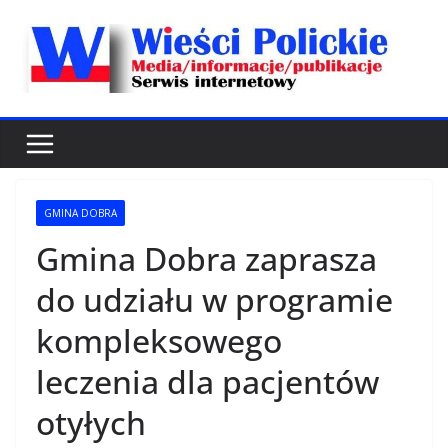
Przejdź
do
treści
GMINA DOBRA
Gmina Dobra zaprasza
do udziału w programie
kompleksowego
leczenia dla pacjentów
otyłych