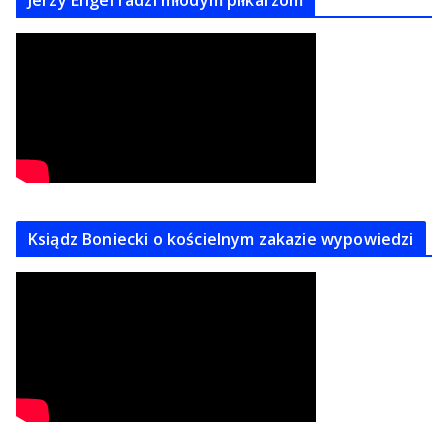
Jerzy Engel radzi młodym piłkarzom
Ksiądz Boniecki o kościelnym zakazie wypowiedzi