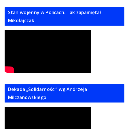
Stan wojenny w Policach. Tak zapamiętał
Mikołajczak
Dekada „Solidarności” wg Andrzeja
Milczanowskiego