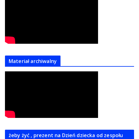
Materiał archiwalny
żeby żyć , prezent na Dzień dziecka od zespołu