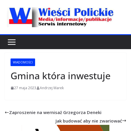
Przejdź
do
treści
WIADOMOŚCI
Gmina która inwestuje
27 maja 2023
Andrzej Marek
Zaproszenie na wernisaż Grzegorza Deneki
Jak budować aby nie zwariować