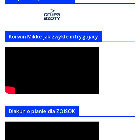
Korwin Mikke jak zwykle intrygujacy
Diakun o planie dla ZOiSOK