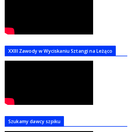
XXIII Zawody w Wyciskaniu Sztangi na Leżąco
Szukamy dawcy szpiku