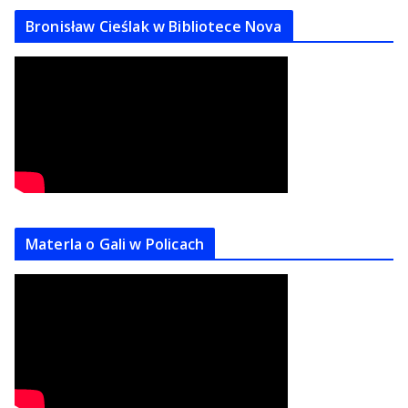
Bronisław Cieślak w Bibliotece Nova
Materla o Gali w Policach