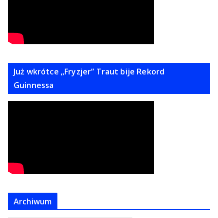
Już wkrótce „Fryzjer” Traut bije Rekord
Guinnessa
Archiwum