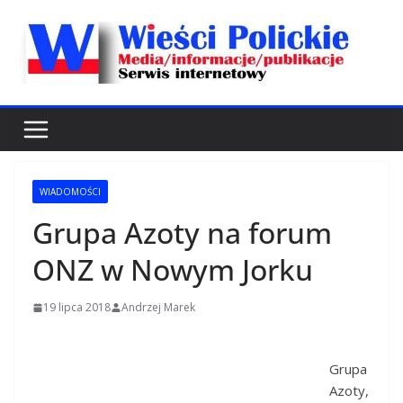
Przejdź
do
treści
WIADOMOŚCI
Grupa Azoty na forum
ONZ w Nowym Jorku
19 lipca 2018
Andrzej Marek
Grupa
Azoty,