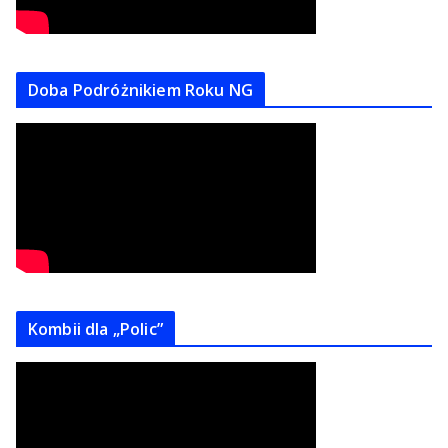
Doba Podróżnikiem Roku NG
Kombii dla „Polic”