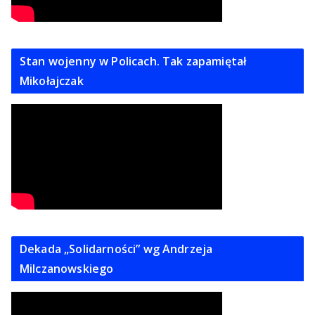
Stan wojenny w Policach. Tak zapamiętał
Mikołajczak
Dekada „Solidarności” wg Andrzeja
Milczanowskiego