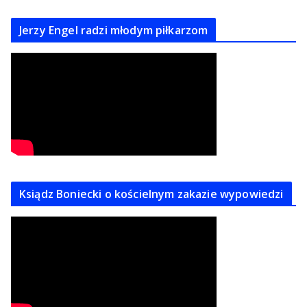
Jerzy Engel radzi młodym piłkarzom
Ksiądz Boniecki o kościelnym zakazie wypowiedzi