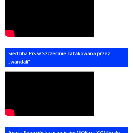
Siedziba PiS w Szczecinie zatakowana przez
„wandali”
Agata Sobocińska w polickim MOK na XXV Finale