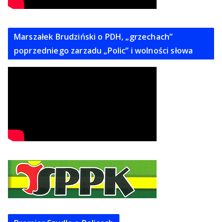
Marszałek Brudziński o PDH, „grzechach”
poprzedniego zarzadu „Polic” i wolności słowa