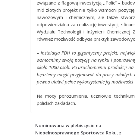
związane z flagową inwestycją ,,Polic” – budo
mld złotych projekt nie tylko wzmocni pozycj
nawozowym i chemicznym, ale także stworz
odpowiedzialna za realizację inwestycji, sfin
Wydziału Technologii i Inżynierii Chemicznej 
również możliwość odbycia praktyk zawodowych 
– Instalacja PDH to gigantyczny projekt, najwięks
wzmocnimy swoją pozycję na rynku i poprawimy 
około 1000 osób. Po uruchomieniu produkcji na 
będziemy mogli przyjmować do pracy młodych lud
pewno ułatwi pełne wykorzystanie jej możliwości
Na mocy porozumienia, uczniowie techniku
polickich zakładach.
Nominowana w plebiscycie na
Niepełnosprawnego Sportowca Roku, z