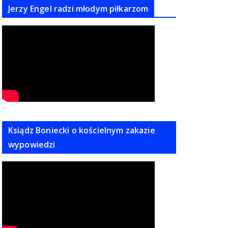
Jerzy Engel radzi młodym piłkarzom
Ksiądz Boniecki o kościelnym zakazie
wypowiedzi