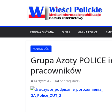
Przejdź
do
treści
STRONA GŁÓWNA
O NAS
GMINA POLICE
GMI
WIADOMOŚCI
Grupa Azoty POLICE i
pracowników
14 stycznia 2016
Andrzej Marek