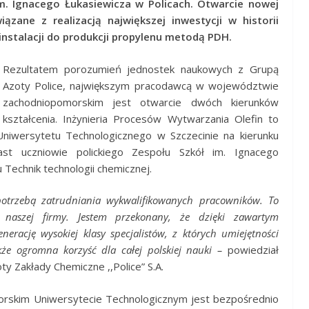
 Ignacego Łukasiewicza w Policach. Otwarcie nowej
iązane z realizacją największej inwestycji w historii
 instalacji do produkcji propylenu metodą PDH.
Rezultatem porozumień jednostek naukowych z Grupą
Azoty Police, największym pracodawcą w województwie
zachodniopomorskim jest otwarcie dwóch kierunków
kształcenia. Inżynieria Procesów Wytwarzania Olefin to
Uniwersytetu Technologicznego w Szczecinie na kierunku
ast uczniowie polickiego Zespołu Szkół im. Ignacego
u Technik technologii chemicznej.
potrzebą zatrudniania wykwalifikowanych pracowników. To
ć naszej firmy. Jestem przekonany, że dzięki zawartym
ację wysokiej klasy specjalistów, z których umiejętności
kże ogromna korzyść dla całej polskiej nauki –
powiedział
ty Zakłady Chemiczne ,,Police” S.A.
morskim Uniwersytecie Technologicznym jest bezpośrednio