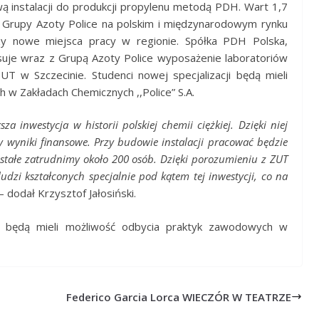
wą instalacji do produkcji propylenu metodą PDH. Wart 1,7
ę Grupy Azoty Police na polskim i międzynarodowym rynku
y nowe miejsca pracy w regionie. Spółka PDH Polska,
ansuje wraz z Grupą Azoty Police wyposażenie laboratoriów
ZUT w Szczecinie. Studenci nowej specjalizacji będą mieli
w Zakładach Chemicznych ,,Police” S.A.
za inwestycja w historii polskiej chemii ciężkiej. Dzięki niej
wyniki finansowe. Przy budowie instalacji pracować będzie
stałe zatrudnimy około 200 osób. Dzięki porozumieniu z ZUT
zi kształconych specjalnie pod kątem tej inwestycji, co na
– dodał Krzysztof Jałosiński.
m będą mieli możliwość odbycia praktyk zawodowych w
Federico Garcia Lorca WIECZÓR W TEATRZE