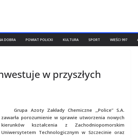
NA DOBRA
POWIAT POLICKI
KULTURA
SPORT
WIEŚCI 997
nwestuje w przyszłych
Grupa Azoty Zakłady Chemiczne ,,Police” S.A.
zawarła porozumienie w sprawie utworzenia nowych
kierunków kształcenia z Zachodniopomorskim
Uniwersytetem Technologicznym w Szczecinie oraz