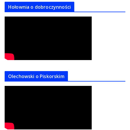
Hołownia o dobroczynności
Olechowski o Piskorskim