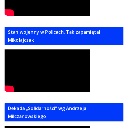
Stan wojenny w Policach. Tak zapamiętał
Mikołajczak
Dekada „Solidarności” wg Andrzeja
Milczanowskiego