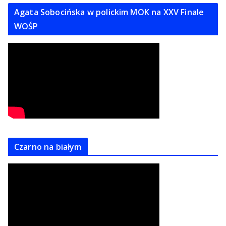
Agata Sobocińska w polickim MOK na XXV Finale
WOŚP
Czarno na białym