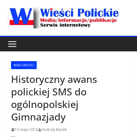
Przejdź
do
treści
WIADOMOŚCI
Historyczny awans
polickiej SMS do
ogólnopolskiej
Gimnazjady
13 maja 2016
Andrzej Marek