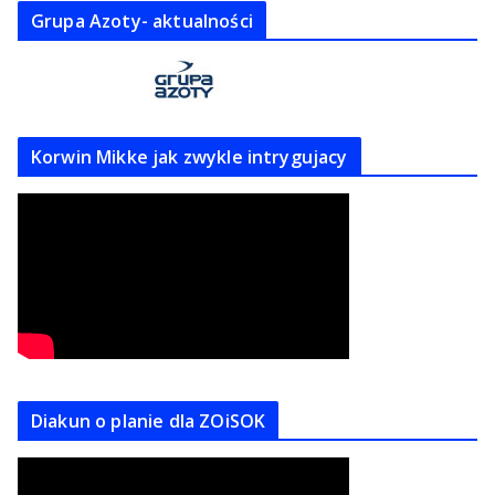
Grupa Azoty- aktualności
Korwin Mikke jak zwykle intrygujacy
Diakun o planie dla ZOiSOK