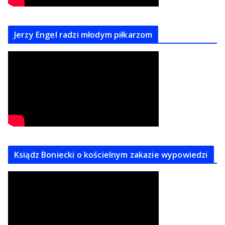
Jerzy Engel radzi młodym piłkarzom
Ksiądz Boniecki o kościelnym zakazie wypowiedzi