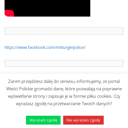
https://www.facebook.com/mrburgerpolice/
Zanim przejdziesz dalej do serwisu, informujemy, że portal
Adres redakcji:
Wieści Polickie gromadzi dane, które pozwalają na poprawne
ul. Łucznicza 12A/3
wyświetlanie strony i zapisuje je w formie pliku cookies. Czy
71-472 Szczecin
wyrażasz zgodę na przetwarzanie Twoich danych?
e-mail:
wiesci@telvinet.pl
tel. kom.:
509-609-170
Wyrażam zgodę
Nie wyrażam zgody