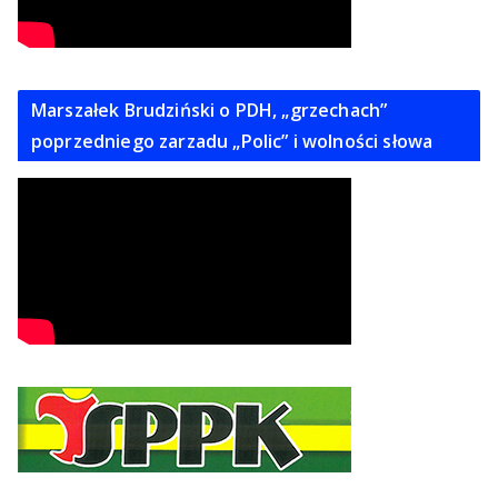
Marszałek Brudziński o PDH, „grzechach”
poprzedniego zarzadu „Polic” i wolności słowa