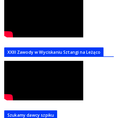
XXIII Zawody w Wyciskaniu Sztangi na Leżąco
Szukamy dawcy szpiku