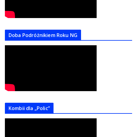
Doba Podróżnikiem Roku NG
Kombii dla „Polic”