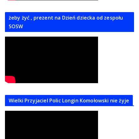
żeby żyć , prezent na Dzień dziecka od zespołu
SOSW
Wielki Przyjaciel Polic Longin Komołowski nie żyje