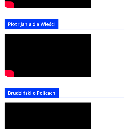
Piotr Jania dla Wieści
Brudziński o Policach