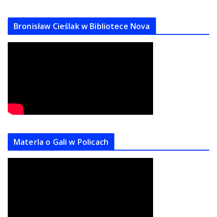
Bronisław Cieślak w Bibliotece Nova
Materla o Gali w Policach