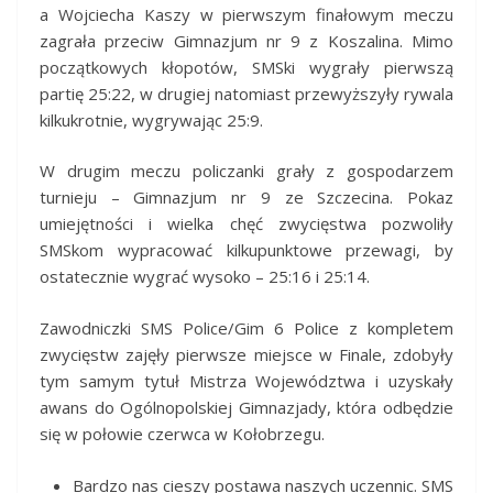
a Wojciecha Kaszy w pierwszym finałowym meczu
zagrała przeciw Gimnazjum nr 9 z Koszalina. Mimo
początkowych kłopotów, SMSki wygrały pierwszą
partię 25:22, w drugiej natomiast przewyższyły rywala
kilkukrotnie, wygrywając 25:9.
W drugim meczu policzanki grały z gospodarzem
turnieju – Gimnazjum nr 9 ze Szczecina. Pokaz
umiejętności i wielka chęć zwycięstwa pozwoliły
SMSkom wypracować kilkupunktowe przewagi, by
ostatecznie wygrać wysoko – 25:16 i 25:14.
Zawodniczki SMS Police/Gim 6 Police z kompletem
zwycięstw zajęły pierwsze miejsce w Finale, zdobyły
tym samym tytuł Mistrza Województwa i uzyskały
awans do Ogólnopolskiej Gimnazjady, która odbędzie
się w połowie czerwca w Kołobrzegu.
Bardzo nas cieszy postawa naszych uczennic. SMS