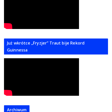
Już wkrótce „Fryzjer” Traut bije Rekord
Guinnessa
Archiwum