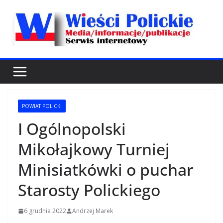
Przejdź
do
treści
POWIAT POLICKI
I Ogólnopolski
Mikołajkowy Turniej
Minisiatkówki o puchar
Starosty Polickiego
6 grudnia 2022
Andrzej Marek