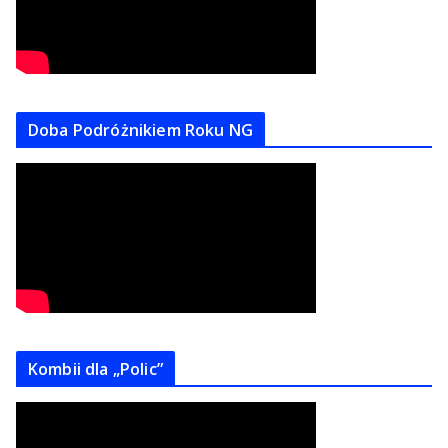
Doba Podróżnikiem Roku NG
Kombii dla „Polic”