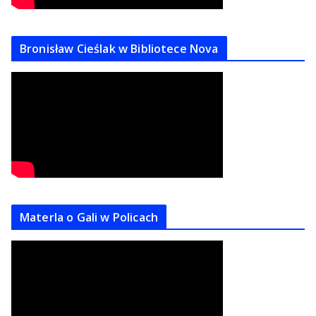
Bronisław Cieślak w Bibliotece Nova
Materla o Gali w Policach