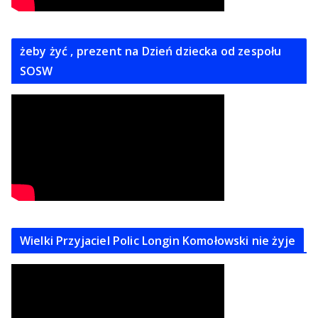
żeby żyć , prezent na Dzień dziecka od zespołu
SOSW
Wielki Przyjaciel Polic Longin Komołowski nie żyje