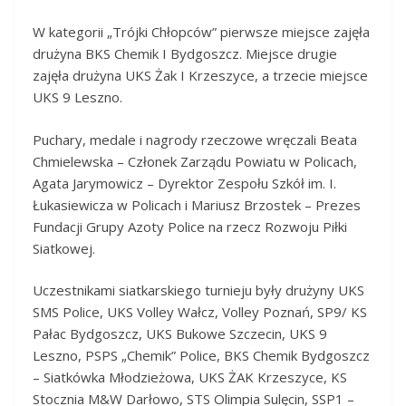
W kategorii „Trójki Chłopców” pierwsze miejsce zajęła
drużyna BKS Chemik I Bydgoszcz. Miejsce drugie
zajęła drużyna UKS Żak I Krzeszyce, a trzecie miejsce
UKS 9 Leszno.
Puchary, medale i nagrody rzeczowe wręczali Beata
Chmielewska – Członek Zarządu Powiatu w Policach,
Agata Jarymowicz – Dyrektor Zespołu Szkół im. I.
Łukasiewicza w Policach i Mariusz Brzostek – Prezes
Fundacji Grupy Azoty Police na rzecz Rozwoju Piłki
Siatkowej.
Uczestnikami siatkarskiego turnieju były drużyny UKS
SMS Police, UKS Volley Wałcz, Volley Poznań, SP9/ KS
Pałac Bydgoszcz, UKS Bukowe Szczecin, UKS 9
Leszno, PSPS „Chemik” Police, BKS Chemik Bydgoszcz
– Siatkówka Młodzieżowa, UKS ŻAK Krzeszyce, KS
Stocznia M&W Darłowo, STS Olimpia Sulęcin, SSP1 –