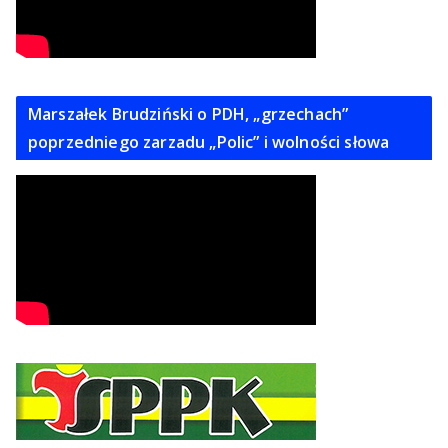
Marszałek Brudziński o PDH, „grzechach”
poprzedniego zarzadu „Polic” i wolności słowa