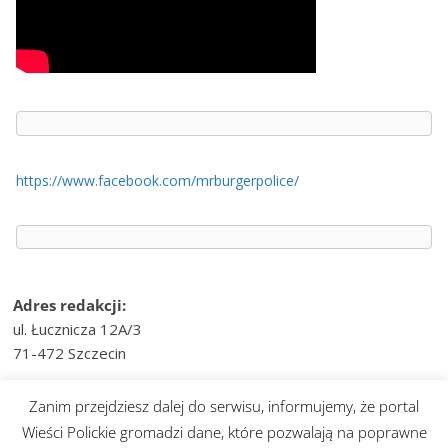
https://www.facebook.com/mrburgerpolice/
Adres redakcji:
ul. Łucznicza 12A/3
71-472 Szczecin
e-mail:
wiesci@telvinet.pl
Zanim przejdziesz dalej do serwisu, informujemy, że portal
tel. kom.:
509-609-170
Wieści Polickie gromadzi dane, które pozwalają na poprawne