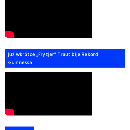
Już wkrótce „Fryzjer” Traut bije Rekord
Guinnessa