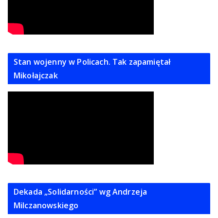
Stan wojenny w Policach. Tak zapamiętał
Mikołajczak
Dekada „Solidarności” wg Andrzeja
Milczanowskiego