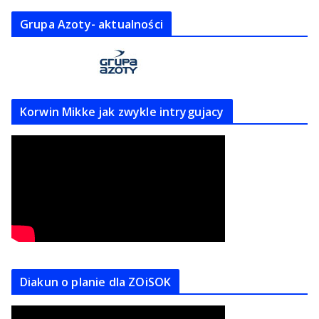
Grupa Azoty- aktualności
Korwin Mikke jak zwykle intrygujacy
Diakun o planie dla ZOiSOK