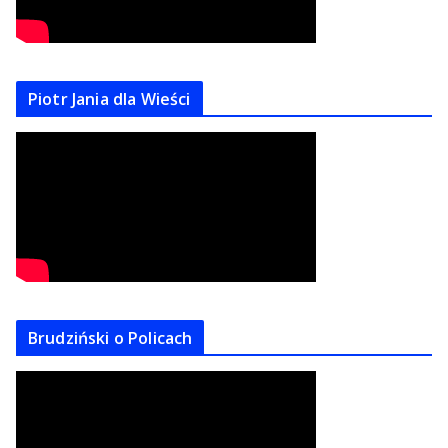
Piotr Jania dla Wieści
Brudziński o Policach