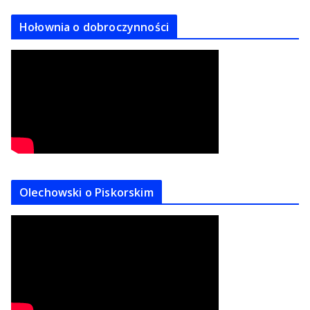
Hołownia o dobroczynności
Olechowski o Piskorskim