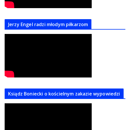
Jerzy Engel radzi młodym piłkarzom
Ksiądz Boniecki o kościelnym zakazie wypowiedzi