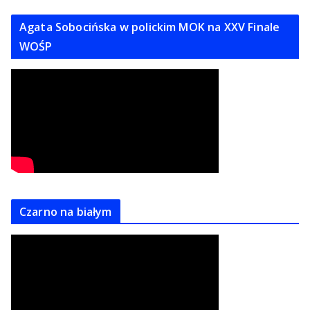
Agata Sobocińska w polickim MOK na XXV Finale
WOŚP
Czarno na białym