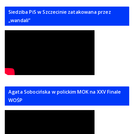
Siedziba PiS w Szczecinie zatakowana przez
„wandali”
Agata Sobocińska w polickim MOK na XXV Finale
WOŚP