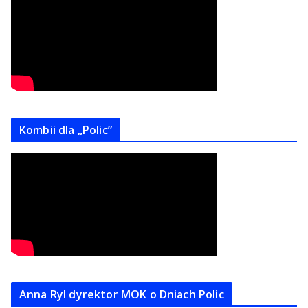
Kombii dla „Polic”
Anna Ryl dyrektor MOK o Dniach Polic