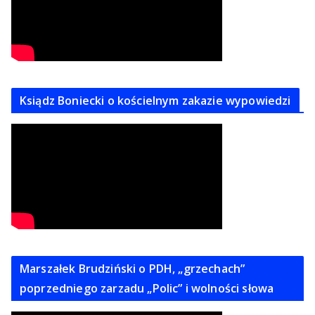
Ksiądz Boniecki o kościelnym zakazie wypowiedzi
Marszałek Brudziński o PDH, „grzechach”
poprzedniego zarzadu „Polic” i wolności słowa