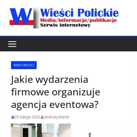
Przejdź
do
treści
WIADOMOŚCI
Jakie wydarzenia
firmowe organizuje
agencja eventowa?
25 lutego 2022
Andrzej Marek