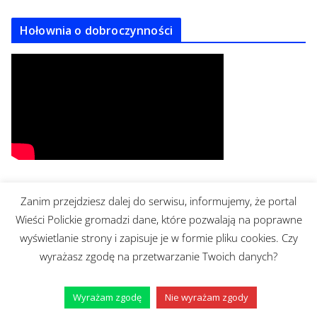
Hołownia o dobroczynności
Olechowski o Piskorskim
Zanim przejdziesz dalej do serwisu, informujemy, że portal
Wieści Polickie gromadzi dane, które pozwalają na poprawne
wyświetlanie strony i zapisuje je w formie pliku cookies. Czy
wyrażasz zgodę na przetwarzanie Twoich danych?
Wyrażam zgodę
Nie wyrażam zgody