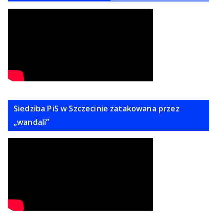
Siedziba PiS w Szczecinie zatakowana przez
„wandali”