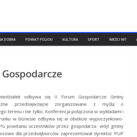
NA DOBRA
POWIAT POLICKI
KULTURA
SPORT
WIEŚCI 997
m Gospodarcze
niedziałek odbywa się II Forum Gospodarcze Gminy
iczne przedsięwzięcie zorganizowane z myślą o
ego terenu i nie tylko. Konferencja połączona w wykładami i
erunku w biznesie odbywa się w obiekcie wypoczynkowo-
o powitaniu uczestników przez gospodarza- wójt gminy
ocowe dla przedsiębiorców zaprezentował dyrektor PUP