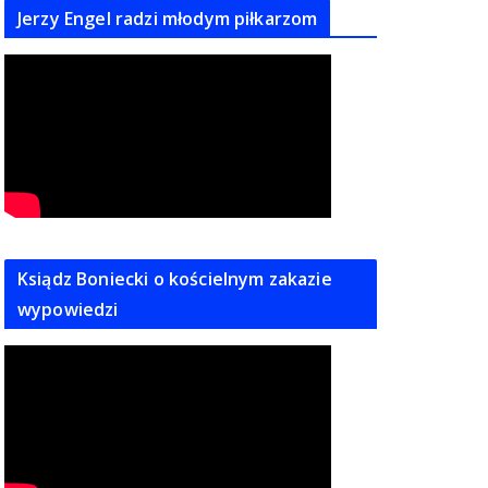
Jerzy Engel radzi młodym piłkarzom
Ksiądz Boniecki o kościelnym zakazie
wypowiedzi