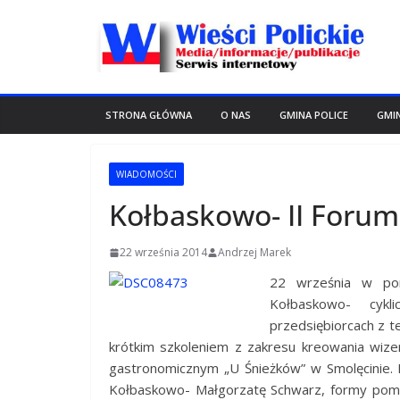
Przejdź
do
treści
STRONA GŁÓWNA
O NAS
GMINA POLICE
GMI
WIADOMOŚCI
Kołbaskowo- II Foru
22 września 2014
Andrzej Marek
22 września w po
Kołbaskowo- cykl
przedsiębiorcach z t
krótkim szkoleniem z zakresu kreowania wiz
gastronomicznym „U Śnieżków” w Smolęcinie.
P
Kołbaskowo- Małgorzatę Schwarz, formy pom