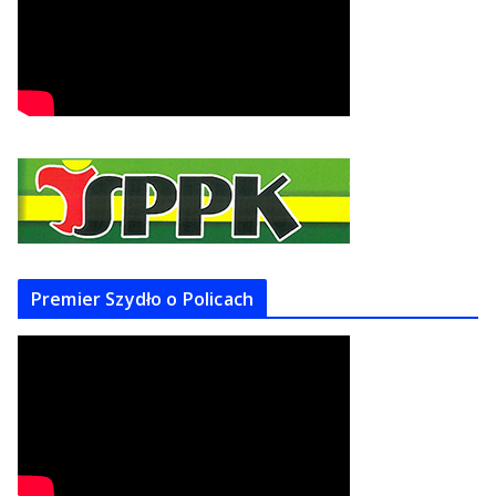
Premier Szydło o Policach