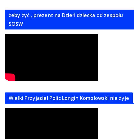
żeby żyć , prezent na Dzień dziecka od zespołu
SOSW
Wielki Przyjaciel Polic Longin Komołowski nie żyje