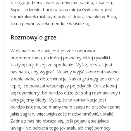
takiego jedzenia, więc zamówiłam sałatkę z kaczką.
Super jedzenie, bardzo fajna miejscówka, więc jeśli
komukolwiek miałabym polecić dobrą knajpkę w Baku,
to na pewno zarekomenduję właśnie tę.
Rozmowy o grze
W planach na dzisiaj jest jeszcze odprawa
przedmeczowa, na której poznamy bliżej rywalki i
taktykę na jutrzejsze spotkanie. Myślę, że stać jest
nas na to, aby wygrać. Musimy wyjść skoncentrowane,
z wolą walki, z determinacją. Nasza gra wygląda coraz
lepiej, co pokazał wczorajszy pojedynek. Coraz lepiej
się rozumiemy, bo bardzo dużo ze sobą rozmawiamy i
korygujemy błędy. Myślę, że ta komunikacja jest
bardzo istotna, bo mamy mało czasu na przećwiczenie
jakiś zagrań, więc większość trzeba omówić, ustalić.
Żadna z nas nie obraża się, jeśli pojawią się jakieś
uwagi i nie odbiera tego jak atak, ale chęć pomocy