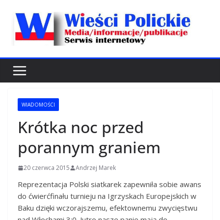
Przejdź
do
treści
WIADOMOŚCI
Krótka noc przed
porannym graniem
20 czerwca 2015
Andrzej Marek
Reprezentacja Polski siatkarek zapewniła sobie awans
do ćwierćfinału turnieju na Igrzyskach Europejskich w
Baku dzięki wczorajszemu, efektownemu zwycięstwu
nad Włochami 3:0. Jutro nasze panie mają do