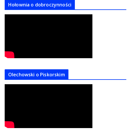
Hołownia o dobroczynności
Olechowski o Piskorskim