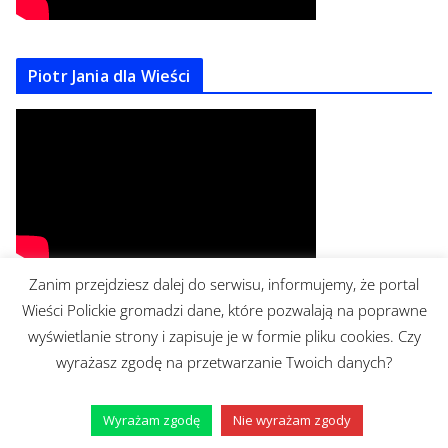
Piotr Jania dla Wieści
Zanim przejdziesz dalej do serwisu, informujemy, że portal
Wieści Polickie gromadzi dane, które pozwalają na poprawne
Brudziński o Policach
wyświetlanie strony i zapisuje je w formie pliku cookies. Czy
wyrażasz zgodę na przetwarzanie Twoich danych?
Wyrażam zgodę
Nie wyrażam zgody