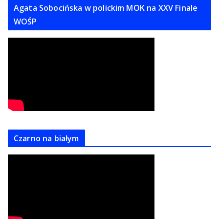
Agata Sobocińska w polickim MOK na XXV Finale
WOŚP
Czarno na białym