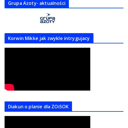
Grupa Azoty- aktualności
Korwin Mikke jak zwykle intrygujacy
Diakun o planie dla ZOiSOK