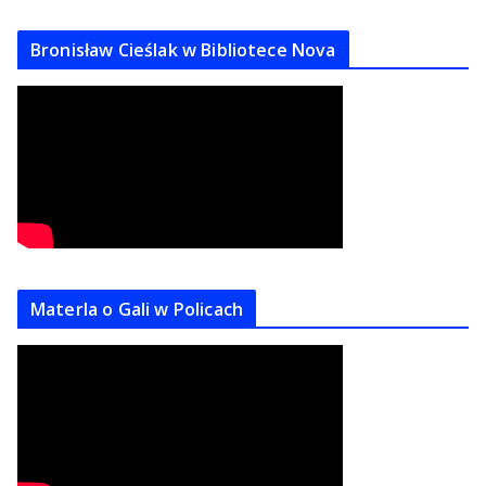
Bronisław Cieślak w Bibliotece Nova
Materla o Gali w Policach