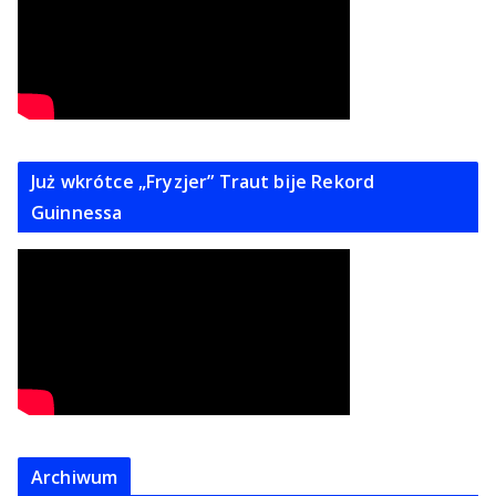
Już wkrótce „Fryzjer” Traut bije Rekord
Guinnessa
Archiwum