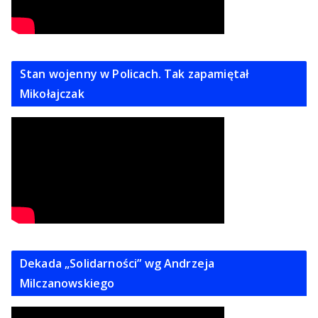
Stan wojenny w Policach. Tak zapamiętał
Mikołajczak
Dekada „Solidarności” wg Andrzeja
Milczanowskiego