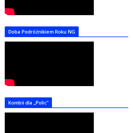
Doba Podróżnikiem Roku NG
Kombii dla „Polic”