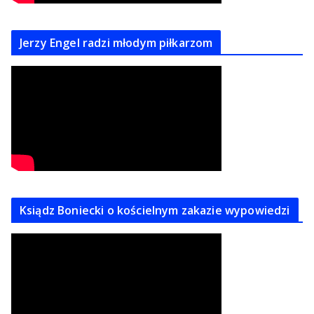
Jerzy Engel radzi młodym piłkarzom
Ksiądz Boniecki o kościelnym zakazie wypowiedzi