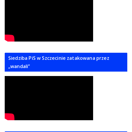
Siedziba PiS w Szczecinie zatakowana przez
„wandali”