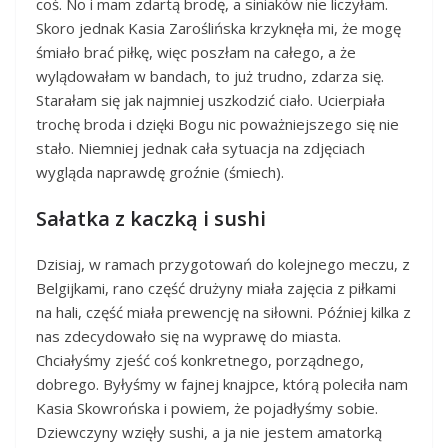
coś. No i mam zdartą brodę, a siniaków nie liczyłam.
Skoro jednak Kasia Zaroślińska krzyknęła mi, że mogę
śmiało brać piłkę, więc poszłam na całego, a że
wylądowałam w bandach, to już trudno, zdarza się.
Starałam się jak najmniej uszkodzić ciało. Ucierpiała
trochę broda i dzięki Bogu nic poważniejszego się nie
stało. Niemniej jednak cała sytuacja na zdjęciach
wygląda naprawdę groźnie (śmiech).
Sałatka z kaczką i sushi
Dzisiaj, w ramach przygotowań do kolejnego meczu, z
Belgijkami, rano część drużyny miała zajęcia z piłkami
na hali, część miała prewencję na siłowni. Później kilka z
nas zdecydowało się na wyprawę do miasta.
Chciałyśmy zjeść coś konkretnego, porządnego,
dobrego. Byłyśmy w fajnej knajpce, którą poleciła nam
Kasia Skowrońska i powiem, że pojadłyśmy sobie.
Dziewczyny wzięły sushi, a ja nie jestem amatorką