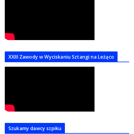
XXIII Zawody w Wyciskaniu Sztangi na Leżąco
Szukamy dawcy szpiku