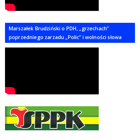
Marszałek Brudziński o PDH, „grzechach”
poprzedniego zarzadu „Polic” i wolności słowa