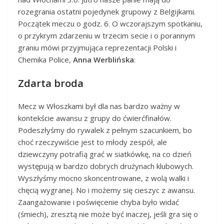
rozegrania ostatni pojedynek grupowy z Belgijkami.
Początek meczu o godz. 6. O wczorajszym spotkaniu,
o przykrym zdarzeniu w trzecim secie i o porannym
graniu mówi przyjmująca reprezentacji Polski i
Chemika Police,
Anna Werblińska
:
Zdarta broda
Mecz w Włoszkami był dla nas bardzo ważny w
kontekście awansu z grupy do ćwierćfinałów.
Podeszłyśmy do rywalek z pełnym szacunkiem, bo
choć rzeczywiście jest to młody zespół, ale
dziewczyny potrafią grać w siatkówkę, na co dzień
występują w bardzo dobrych drużynach klubowych.
Wyszłyśmy mocno skoncentrowane, z wolą walki i
chęcią wygranej. No i możemy się cieszyc z awansu.
Zaangażowanie i poświęcenie chyba było widać
(śmiech), zresztą nie może być inaczej, jeśli gra się o