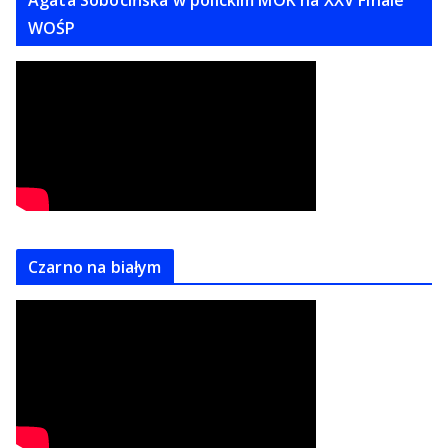
WOŚP
Czarno na białym