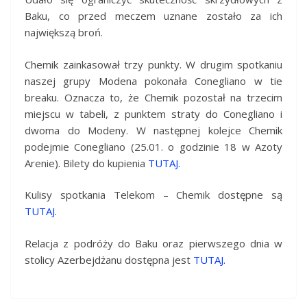
Baku, co przed meczem uznane zostało za ich
największą broń.
Chemik zainkasował trzy punkty. W drugim spotkaniu
naszej grupy Modena pokonała Conegliano w tie
breaku. Oznacza to, że Chemik pozostał na trzecim
miejscu w tabeli, z punktem straty do Conegliano i
dwoma do Modeny. W następnej kolejce Chemik
podejmie Conegliano (25.01. o godzinie 18 w Azoty
Arenie). Bilety do kupienia
TUTAJ.
Kulisy spotkania Telekom – Chemik dostępne są
TUTAJ.
Relacja z podróży do Baku oraz pierwszego dnia w
stolicy Azerbejdżanu dostępna jest
TUTAJ.