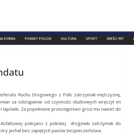
NA DOBRA
POWIAT POLICKI
KULTURA
SPORT
WIEŚCI 997
ndatu
 Referatu Ruchu Drogowego z Polic zatrzymali mężczyznę,
mian za odstąpienie od czynności służbowych wręczył im
h łapówki. Za popełnione przestępstwo grozi mu nawet do
Asfaltowej policjanci z polickiej drogówki zatrzymali do
 który jechał bez zapiętych pasów bezpieczeństwa.