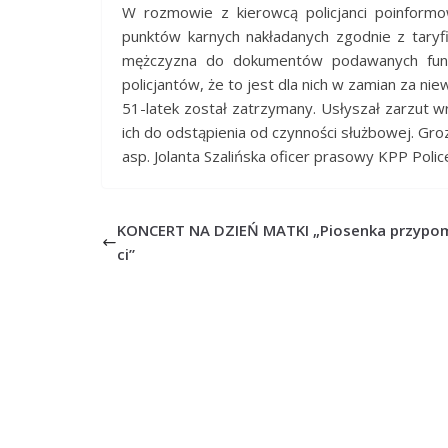
W rozmowie z kierowcą policjanci poinformow
punktów karnych nakładanych zgodnie z tary
mężczyzna do dokumentów podawanych funkc
policjantów, że to jest dla nich w zamian za ni
51-latek został zatrzymany. Usłyszał zarzut wr
ich do odstąpienia od czynności służbowej. Gro
asp. Jolanta Szalińska oficer prasowy KPP Polic
KONCERT NA DZIEŃ MATKI „Piosenka przypo
ci”