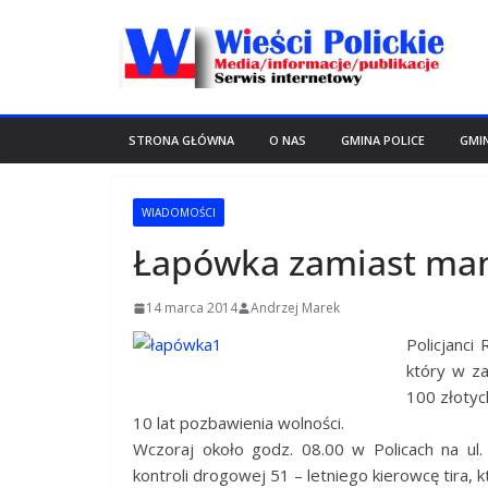
Przejdź
do
treści
STRONA GŁÓWNA
O NAS
GMINA POLICE
GMI
WIADOMOŚCI
Łapówka zamiast ma
14 marca 2014
Andrzej Marek
Policjanci
który w za
100 złotyc
10 lat pozbawienia wolności.
Wczoraj około godz. 08.00 w Policach na ul. 
kontroli drogowej 51 – letniego kierowcę tira,