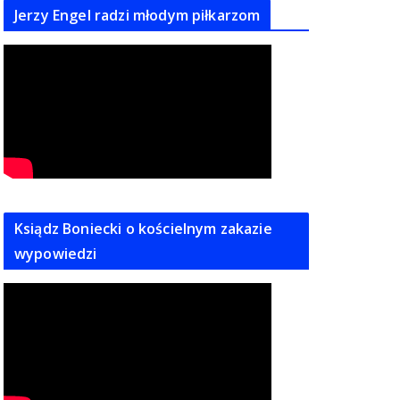
Jerzy Engel radzi młodym piłkarzom
Ksiądz Boniecki o kościelnym zakazie
wypowiedzi