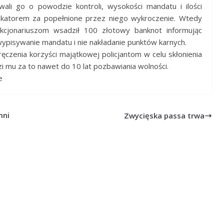
ali go o powodzie kontroli, wysokości mandatu i ilości
fikatorem za popełnione przez niego wykroczenie.
Wtedy
jonariuszom wsadził 100 złotowy banknot informując
ewypisywanie mandatu i nie nakładanie punktów karnych.
ęczenia korzyści majątkowej policjantom w celu skłonienia
zi mu za to nawet do 10 lat pozbawiania wolności.
e
mni
Zwycięska passa trwa