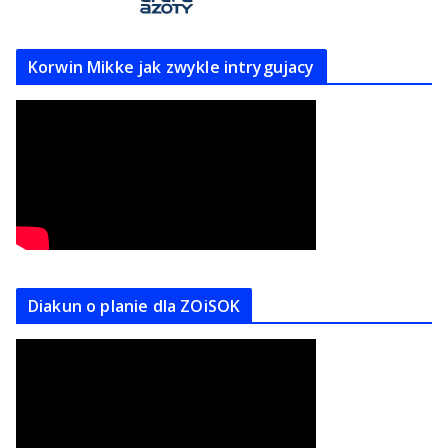
Korwin Mikke jak zwykle intrygujacy
Diakun o planie dla ZOiSOK