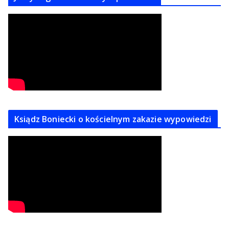
Ksiądz Boniecki o kościelnym zakazie wypowiedzi