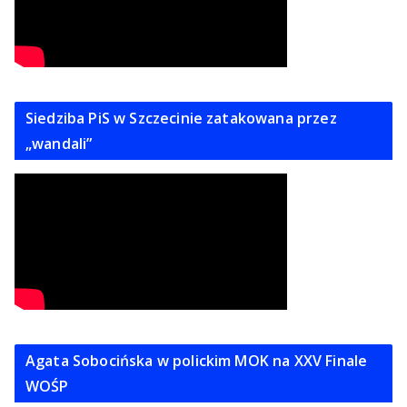
Siedziba PiS w Szczecinie zatakowana przez
„wandali”
Agata Sobocińska w polickim MOK na XXV Finale
WOŚP