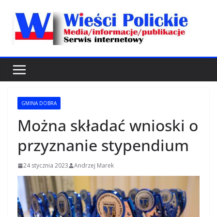
Przejdź
do
treści
GMINA DOBRA
Można składać wnioski o
przyznanie stypendium
24 stycznia 2023
Andrzej Marek