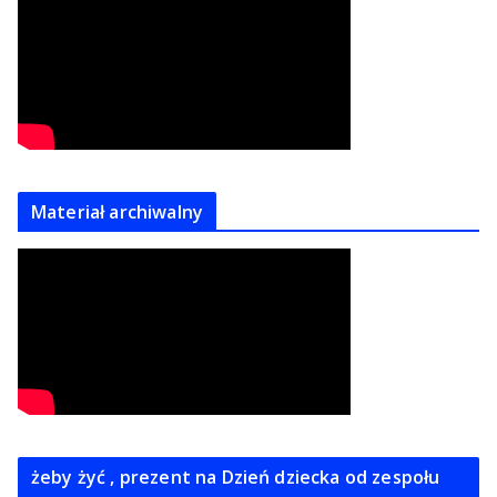
Materiał archiwalny
żeby żyć , prezent na Dzień dziecka od zespołu