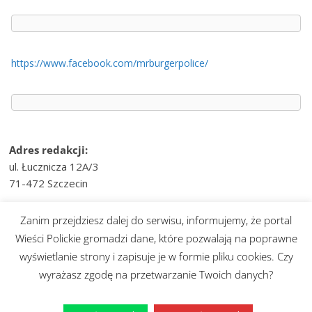
https://www.facebook.com/mrburgerpolice/
Adres redakcji:
ul. Łucznicza 12A/3
71-472 Szczecin
e-mail:
wiesci@telvinet.pl
Zanim przejdziesz dalej do serwisu, informujemy, że portal
tel. kom.:
509-609-170
Wieści Polickie gromadzi dane, które pozwalają na poprawne
wyświetlanie strony i zapisuje je w formie pliku cookies. Czy
Prawa autorskie © 2026
Wieści Polickie
. Wszystkie prawa
wyrażasz zgodę na przetwarzanie Twoich danych?
zastrzeżone.
Motyw:
ColorMag
stworzony przez ThemeGrill. Wspierane przez
WordPress
.