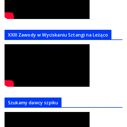
XXIII Zawody w Wyciskaniu Sztangi na Leżąco
Szukamy dawcy szpiku