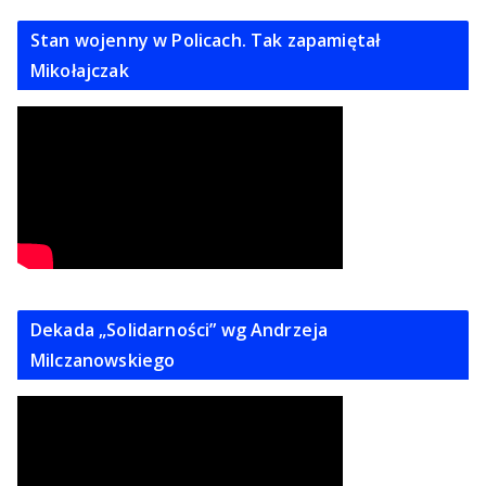
Stan wojenny w Policach. Tak zapamiętał
Mikołajczak
Dekada „Solidarności” wg Andrzeja
Milczanowskiego