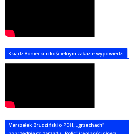
Ksiądz Boniecki o kościelnym zakazie wypowiedzi
Marszałek Brudziński o PDH, „grzechach”
poprzedniego zarzadu „Polic” i wolności słowa