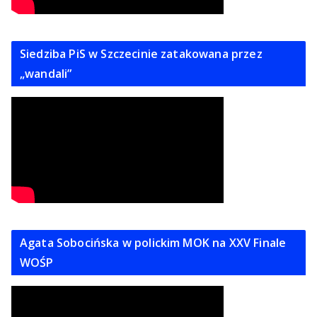
Siedziba PiS w Szczecinie zatakowana przez
„wandali”
Agata Sobocińska w polickim MOK na XXV Finale
WOŚP