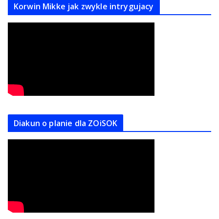
Korwin Mikke jak zwykle intrygujacy
Diakun o planie dla ZOiSOK