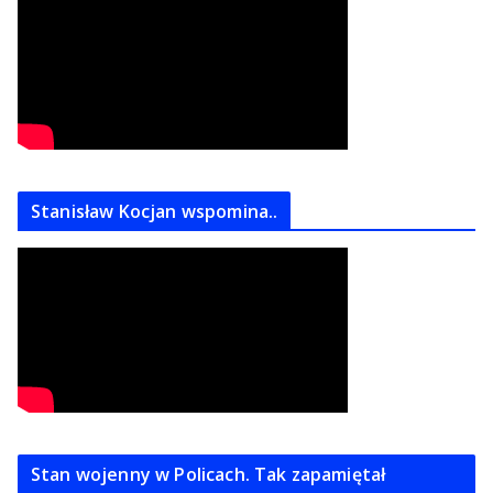
Stanisław Kocjan wspomina..
Stan wojenny w Policach. Tak zapamiętał