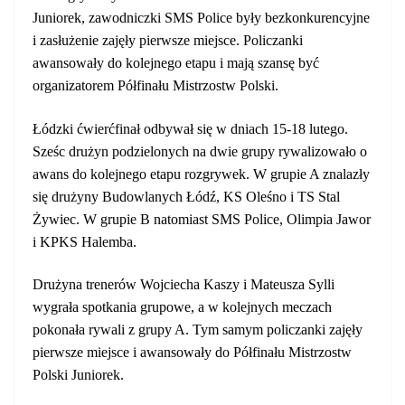
Juniorek, zawodniczki SMS Police były bezkonkurencyjne
i zasłużenie zajęły pierwsze miejsce. Policzanki
awansowały do kolejnego etapu i mają szansę być
organizatorem Półfinału Mistrzostw Polski.
Łódzki ćwierćfinał odbywał się w dniach 15-18 lutego.
Sześc drużyn podzielonych na dwie grupy rywalizowało o
awans do kolejnego etapu rozgrywek. W grupie A znalazły
się drużyny Budowlanych Łódź, KS Oleśno i TS Stal
Żywiec. W grupie B natomiast SMS Police, Olimpia Jawor
i KPKS Halemba.
Drużyna trenerów Wojciecha Kaszy i Mateusza Sylli
wygrała spotkania grupowe, a w kolejnych meczach
pokonała rywali z grupy A. Tym samym policzanki zajęły
pierwsze miejsce i awansowały do Półfinału Mistrzostw
Polski Juniorek.