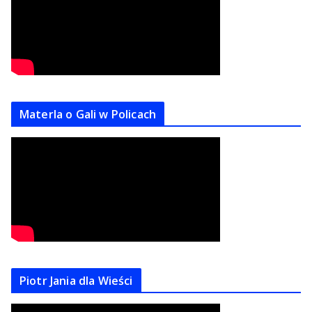
Materla o Gali w Policach
Piotr Jania dla Wieści