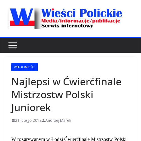
Przejdź
do
treści
WIADOMOŚCI
Najlepsi w Ćwierćfinale
Mistrzostw Polski
Juniorek
21 lutego 2018
Andrzej Marek
W rozgrywanym w Łodzi Ćwierćfinale Mistrzostw Polski