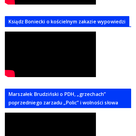
Ksiądz Boniecki o kościelnym zakazie wypowiedzi
Marszałek Brudziński o PDH, „grzechach”
poprzedniego zarzadu „Polic” i wolności słowa