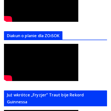
Diakun o planie dla ZOiSOK
Już wkrótce „Fryzjer” Traut bije Rekord
Guinnessa