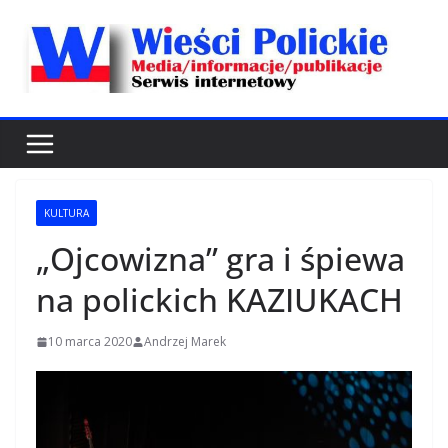
Przejdź
do
treści
KULTURA
„Ojcowizna” gra i śpiewa
na polickich KAZIUKACH
10 marca 2020
Andrzej Marek