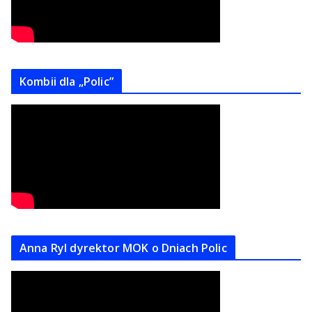
Kombii dla „Polic”
Anna Ryl dyrektor MOK o Dniach Polic