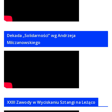
Dekada „Solidarności” wg Andrzeja
Milczanowskiego
XXIII Zawody w Wyciskaniu Sztangi na Leżąco