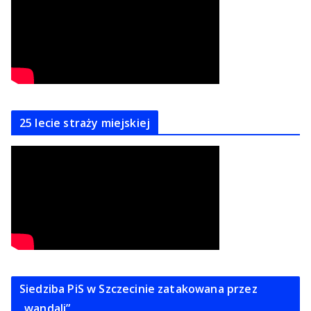
25 lecie straży miejskiej
Siedziba PiS w Szczecinie zatakowana przez
„wandali”