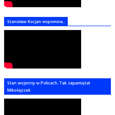
Stanisław Kocjan wspomina..
Stan wojenny w Policach. Tak zapamiętał
Mikołajczak