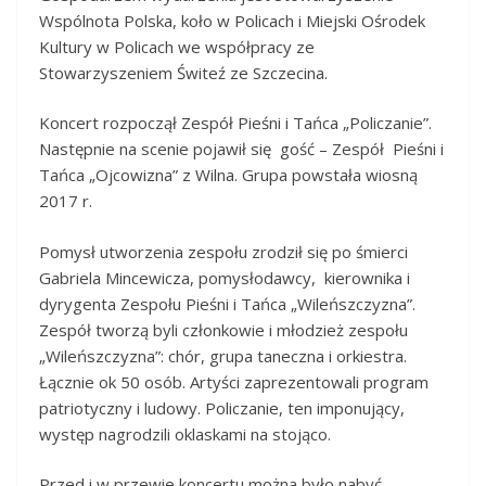
Wspólnota Polska, koło w Policach i Miejski Ośrodek
Kultury w Policach we współpracy ze
Stowarzyszeniem Świteź ze Szczecina.
Koncert rozpoczął Zespół Pieśni i Tańca „Policzanie”.
Następnie na scenie pojawił się gość – Zespół Pieśni i
Tańca „Ojcowizna” z Wilna. Grupa powstała wiosną
2017 r.
Pomysł utworzenia zespołu zrodził się po śmierci
Gabriela Mincewicza, pomysłodawcy, kierownika i
dyrygenta Zespołu Pieśni i Tańca „Wileńszczyzna”.
Zespół tworzą byli członkowie i młodzież zespołu
„Wileńszczyzna”: chór, grupa taneczna i orkiestra.
Łącznie ok 50 osób. Artyści zaprezentowali program
patriotyczny i ludowy. Policzanie, ten imponujący,
występ nagrodzili oklaskami na stojąco.
Przed i w przewie koncertu można było nabyć