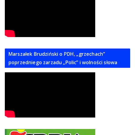
Marszałek Brudziński o PDH, „grzechach”
poprzedniego zarzadu „Polic” i wolności słowa