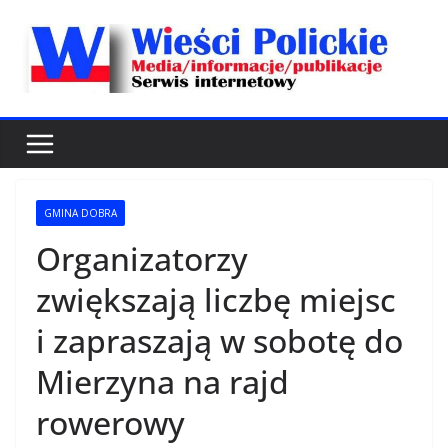
Przejdź
do
treści
GMINA DOBRA
Organizatorzy
zwiększają liczbę miejsc
i zapraszają w sobotę do
Mierzyna na rajd
rowerowy