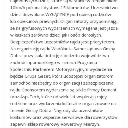
najmłodszych dzieci, które są w stanie w tempie około
10km/h pokonać dystans 15 kilometrów. Uczestnictwo
dzieci dozwolone WYŁĄCZNIE pod opieką rodziców
lub opiekunów prawnych. Organizatorzy przypominają,
że na gryfusowych wydarzeniach wymagana jest jazda
w kaskach zarówno dzieci jak i osób dorosłych.
Bezpieczeństwo uczestników rajdu jest priorytetem.
Na organizację rajdu Wspólnota Samorządowa Gminy
Dobra pozyskała dotację z budżetu województwa
zachodniopomorskiego w ramach Programu
Społecznik. Partnerem Motoryzacyjnym wydarzenia
będzie Grupa Gezet, która udostępni organizatorom
samochód niezbędny do organizacji i zabezpieczenia
rajdu. Sponsorem wydarzenia są także firmay Demant
oraz Asp-Tech, które od wielu lat wspierają rajdy
rodzinne oraz wydarzenia kulturalne organizowane na
terenie Gminy Dobra. Nagrody dla uczestników
konkursów oraz wsparcie serwisowe dla rowerzystów
zapewni sklep rowerowy Rowerowy Mierzyn.