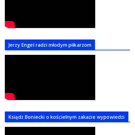
Jerzy Engel radzi młodym piłkarzom
Ksiądz Boniecki o kościelnym zakazie wypowiedzi