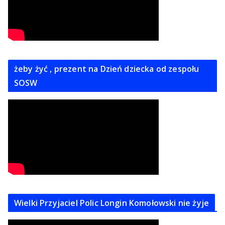
żeby żyć , prezent na Dzień dziecka od zespołu
SOSW
Wielki Przyjaciel Polic Longin Komołowski nie żyje