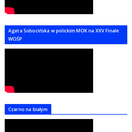
Agata Sobocińska w polickim MOK na XXV Finale
WOŚP
Czarno na białym