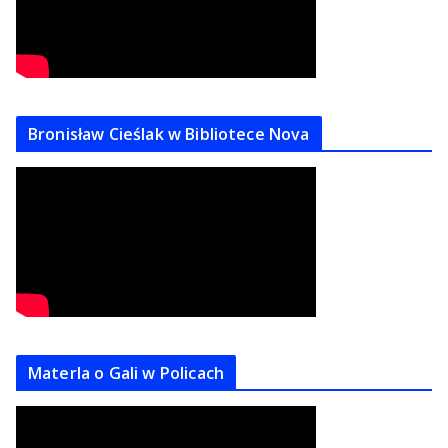
Bronisław Cieślak w Bibliotece Nova
Materla o Gali w Policach