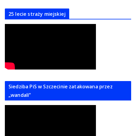
25 lecie straży miejskiej
Siedziba PiS w Szczecinie zatakowana przez
„wandali”