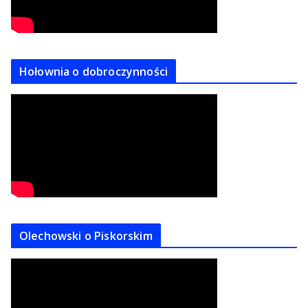
Hołownia o dobroczynności
Olechowski o Piskorskim