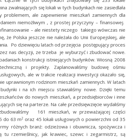
h. Łącznie w tych budynkach znajdowały się 233 lokale
na zwalniających się lokali w tych budynkach nie zasiedlała
ny problemem, ale zapewnienie mieszkań zamiennych dla
daniem niemożliwym , z prostej przyczyny – finansowej.
ofinansowanie – ale niestety niczego takiego wówczas nie
ę, że Polska jeszcze nie należała do Unii Europejskiej, ale
ania. Po dziewięciu latach od przejęcia postępujący proces
zez nas decyzji, ze trzeba je wyburzyć i zbudować nowe.
adaniach konstrukcji istniejących budynków. Wiosną 2008
echniczną i projekty. Zaplanowaliśmy budowę ośmiu
ugowych, ale w trakcie realizacji inwestycji okazało się,
nie uprawnionym rodzinom mieszkań zamiennych. W latach
udynki i na ich miejscu stawialiśmy nowe. Dzięki temu
ieszkańców do nowych mieszkań, a przedsiębiorców i inne
jących się na parterze. Na całe przedsięwzięcie wydaliśmy
e zbudowaliśmy 161 mieszkań, w przeważającej części
2
5 do 63 m
oraz 45 lokali usługowych o powierzchni od 35
 firmy różnych branż: odzieżowa i obuwnicza, spożywcza i
ą tu rzemieślnicy, jak krawiec, szewc i zegarmistrz, są