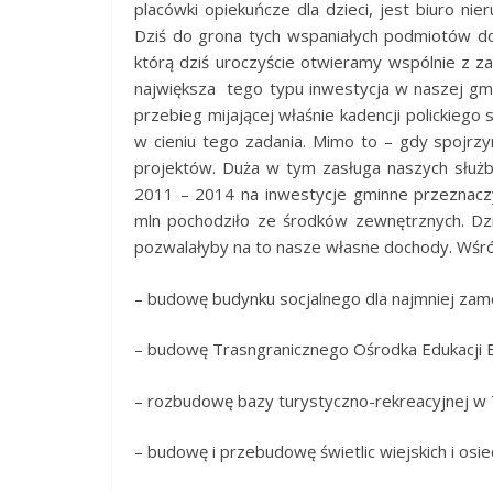
placówki opiekuńcze dla dzieci, jest biuro nier
Dziś do grona tych wspaniałych podmiotów dołąc
którą dziś uroczyście otwieramy wspólnie z z
największa tego typu inwestycja w naszej gmini
przebieg mijającej właśnie kadencji polickieg
w cieniu tego zadania. Mimo to – gdy spojrzy
projektów. Duża w tym zasługa naszych służb, 
2011 – 2014 na inwestycje gminne przeznaczy
mln pochodziło ze środków zewnętrznych. Dzi
pozwalałyby na to nasze własne dochody. Wśród
– budowę budynku socjalnego dla najmniej zam
– budowę Trasngranicznego Ośrodka Edukacji E
– rozbudowę bazy turystyczno-rekreacyjnej w
– budowę i przebudowę świetlic wiejskich i osi