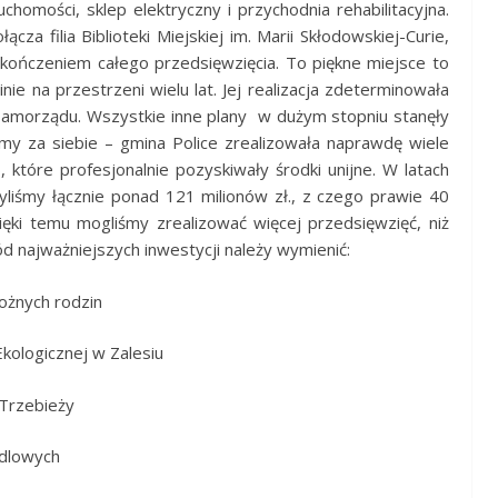
uchomości, sklep elektryczny i przychodnia rehabilitacyjna.
za filia Biblioteki Miejskiej im. Marii Skłodowskiej-Curie,
akończeniem całego przedsięwzięcia. To piękne miejsce to
e na przestrzeni wielu lat. Jej realizacja zdeterminowała
o samorządu. Wszystkie inne plany w dużym stopniu stanęły
my za siebie – gmina Police zrealizowała naprawdę wiele
które profesjonalnie pozyskiwały środki unijne. W latach
liśmy łącznie ponad 121 milionów zł., z czego prawie 40
ęki temu mogliśmy zrealizować więcej przedsięwzięć, niż
 najważniejszych inwestycji należy wymienić:
ożnych rodzin
kologicznej w Zalesiu
 Trzebieży
edlowych