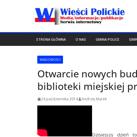
Przejdź
do
treści
STRONA GŁÓWNA
O NAS
GMINA POLICE
GMI
WIADOMOŚCI
Otwarcie nowych budy
biblioteki miejskiej 
24 października 2014
Andrzej Marek
Dzisiejszy dzień t