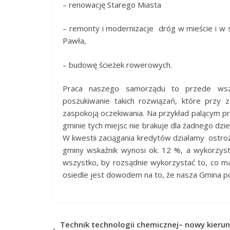
– renowację Starego Miasta
– remonty i modernizacje dróg w mieście i w s
Pawła,
– budowę ścieżek rowerowych.
Praca naszego samorządu to przede wsz
poszukiwanie takich rozwiązań, które przy 
zaspokoją oczekiwania. Na przykład palącym p
gminie tych miejsc nie brakuje dla żadnego dz
W kwestii zaciągania kredytów działamy ostrożn
gminy wskaźnik wynosi ok. 12 %, a wykorzy
wszystko, by rozsądnie wykorzystać to, co ma
osiedle jest dowodem na to, że nasza Gmina p
Technik technologii chemicznej– nowy kieru