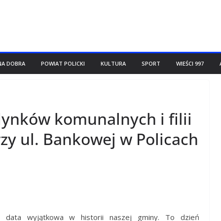
NA DOBRA
POWIAT POLICKI
KULTURA
SPORT
WIEŚCI 997
nków komunalnych i filii
przy ul. Bankowej w Policach
o data wyjątkowa w historii naszej gminy. To dzień