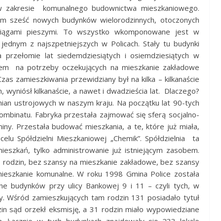
 w zakresie komunalnego budownictwa mieszkaniowego.
 sześć nowych budynków wielorodzinnych, otoczonych
ciągami pieszymi. To wszystko wkomponowane jest w
 jednym z najszpetniejszych w Policach. Stały tu budynki
 przełomie lat siedemdziesiątych i osiemdziesiątych w
em na potrzeby oczekujących na mieszkanie zakładowe
as zamieszkiwania przewidziany był na kilka – kilkanaście
n, wyniósł kilkanaście, a nawet i dwadzieścia lat. Dlaczego?
ian ustrojowych w naszym kraju. Na początku lat 90-tych
kombinatu. Fabryka przestała zajmować się sferą socjalno-
y. Przestała budować mieszkania, a te, które już miała,
elu Spółdzielni Mieszkaniowej „Chemik”. Spółdzielnia ta
eszkań, tylko administrowanie już istniejącym zasobem.
rodzin, bez szansy na mieszkanie zakładowe, bez szansy
mieszkanie komunalne. W roku 1998 Gmina Police została
e budynków przy ulicy Bankowej 9 i 11 – czyli tych, w
zy. Wśród zamieszkujących tam rodzin 131 posiadało tytuł
in sąd orzekł eksmisję, a 31 rodzin miało wypowiedziane