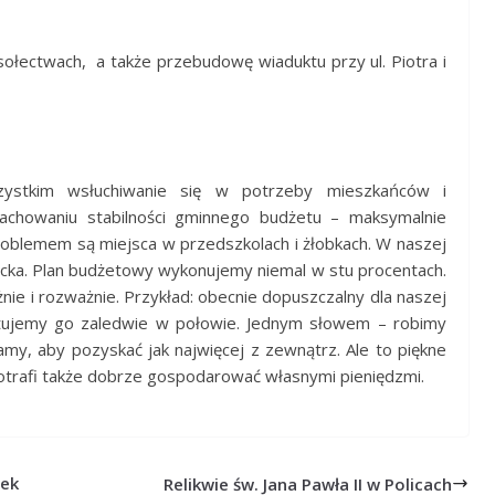
ołectwach, a także przebudowę wiaduktu przy ul. Piotra i
ystkim wsłuchiwanie się w potrzeby mieszkańców i
zachowaniu stabilności gminnego budżetu – maksymalnie
roblemem są miejsca w przedszkolach i żłobkach. W naszej
iecka. Plan budżetowy wykonujemy niemal w stu procentach.
ie i rozważnie. Przykład: obecnie dopuszczalny dla naszej
stujemy go zaledwie w połowie. Jednym słowem – robimy
my, aby pozyskać jak najwięcej z zewnątrz. Ale to piękne
otrafi także dobrze gospodarować własnymi pieniędzmi.
nek
Relikwie św. Jana Pawła II w Policach