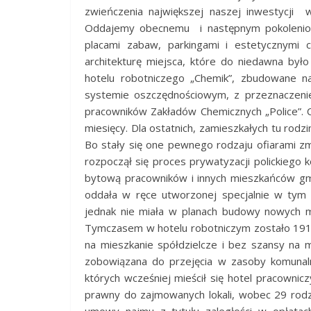
zwieńczenia największej naszej inwestycji
Oddajemy obecnemu i następnym pokoleniom
placami zabaw, parkingami i
estetycznymi 
architekturę miejsca, które do niedawna było
hotelu robotniczego „Chemik”, zbudowane na
systemie oszczędnościowym, z przeznaczeni
pracowników Zakładów Chemicznych „Police”. Cz
miesięcy. Dla ostatnich, zamieszkałych tu rodzi
Bo stały się one pewnego rodzaju ofiarami zm
rozpoczął się proces prywatyzacji polickiego 
bytową pracowników i innych mieszkańców gmin
oddała w ręce utworzonej specjalnie w tym c
jednak nie miała w planach budowy nowych mi
Tymczasem w hotelu robotniczym zostało 191 
na mieszkanie spółdzielcze i bez szansy na 
zobowiązana do przejęcia w zasoby komunaln
których wcześniej mieścił się hotel pracownic
prawny do zajmowanych lokali, wobec 29 rodz