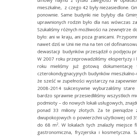
umowy najmu z tytułu zaległości w opłatac
mieszkalne, z czego 42 były niezasiedlone. Gmi
ponownie. Same budynki nie byłyby dla Gmi
uprawnionych rodzin było dla nas wówczas za
Szukaliśmy różnych możliwości na zewnętrze d
było: ani w kraju, ani poza granicami. Przypomn
nawet dziś w Unii nie ma na ten cel dofinansow
dewastacji budynków przesądził o podjęciu pr
W 2007 roku przeprowadziliśmy ekspertyzy i b
roku mieliśmy już gotową dokumentację t
czterokondygnacyjnych budynków mieszkalno-usł
że sześć w zupełności wystarczy na zapewnie
2008-2014 sukcesywnie wyburzaliśmy stare b
bardzo sprawnie przesiedliliśmy wszystkich m
podmioty – do nowych lokali usługowych, znajdu
ponad 33 miliony złotych. Za te pieniądz
dwupokojowych o powierzchni użytkowej od 3
2
do 68 m
. W lokalach tych znalazły miejsce
gastronomiczna, fryzjerska i kosmetyczna. S