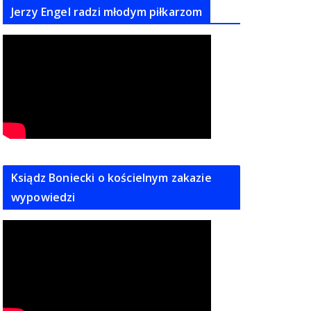
Jerzy Engel radzi młodym piłkarzom
Ksiądz Boniecki o kościelnym zakazie
wypowiedzi