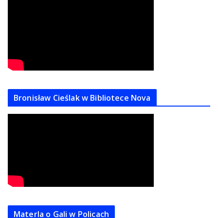
Bronisław Cieślak w Bibliotece Nova
Materla o Gali w Policach