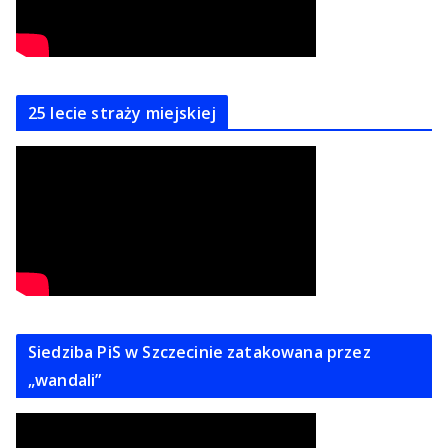
25 lecie straży miejskiej
Siedziba PiS w Szczecinie zatakowana przez
„wandali”