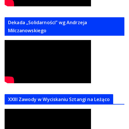
Dekada „Solidarności” wg Andrzeja
Milczanowskiego
XXIII Zawody w Wyciskaniu Sztangi na Leżąco