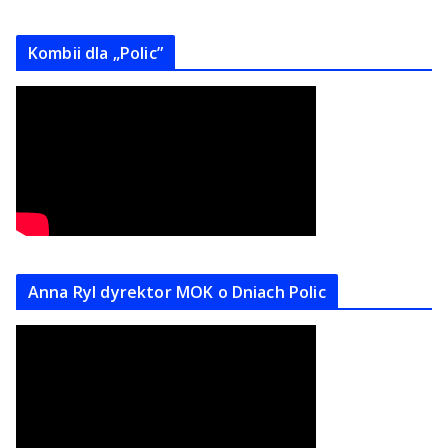
Kombii dla „Polic”
Anna Ryl dyrektor MOK o Dniach Polic