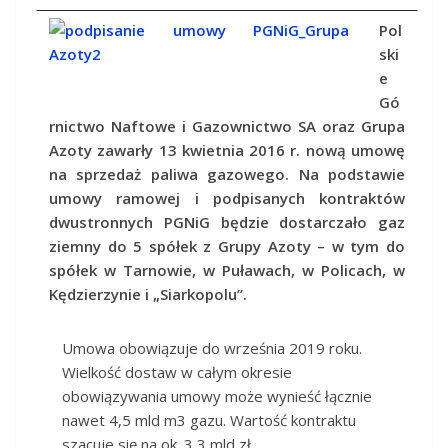
Pol
ski
e
Gó
rnictwo Naftowe i Gazownictwo SA oraz Grupa
Azoty zawarły 13 kwietnia 2016 r. nową umowę
na sprzedaż paliwa gazowego. Na podstawie
umowy ramowej i podpisanych kontraktów
dwustronnych PGNiG będzie dostarczało gaz
ziemny do 5 spółek z Grupy Azoty – w tym do
spółek w Tarnowie, w Puławach, w Policach, w
Kędzierzynie i „Siarkopolu”.
Umowa obowiązuje do września 2019 roku.
Wielkość dostaw w całym okresie
obowiązywania umowy może wynieść łącznie
nawet 4,5 mld m3 gazu. Wartość kontraktu
szacuje się na ok. 3,3 mld zł.