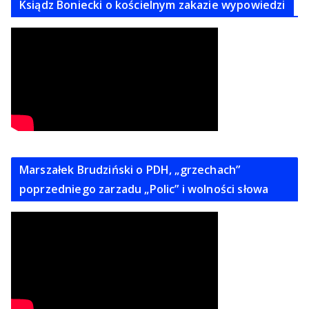
Ksiądz Boniecki o kościelnym zakazie wypowiedzi
Marszałek Brudziński o PDH, „grzechach”
poprzedniego zarzadu „Polic” i wolności słowa