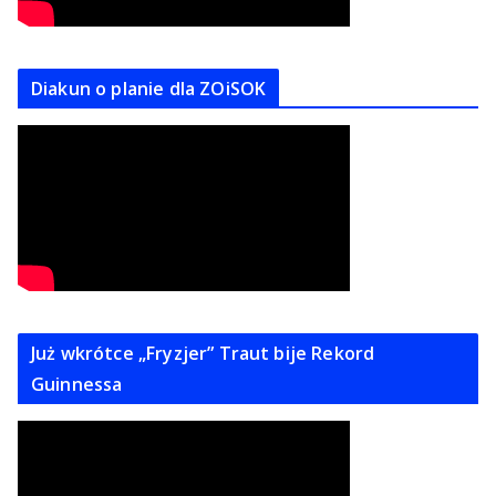
Diakun o planie dla ZOiSOK
Już wkrótce „Fryzjer” Traut bije Rekord
Guinnessa