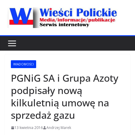
Przejdź
do
treści
WIADOMOŚCI
PGNiG SA i Grupa Azoty
podpisały nową
kilkuletnią umowę na
sprzedaż gazu
13 kwietnia 2016
Andrzej Marek