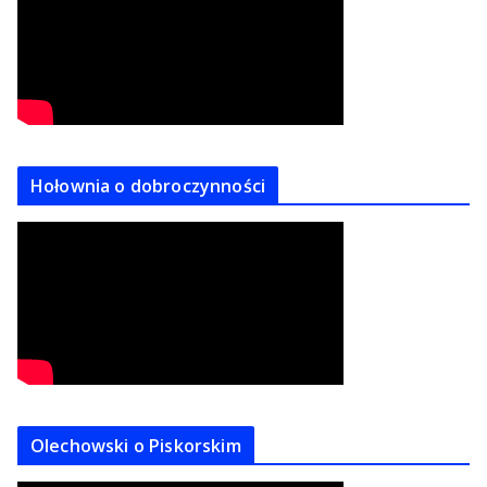
Hołownia o dobroczynności
Olechowski o Piskorskim