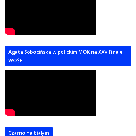
Agata Sobocińska w polickim MOK na XXV Finale
WOŚP
Czarno na białym