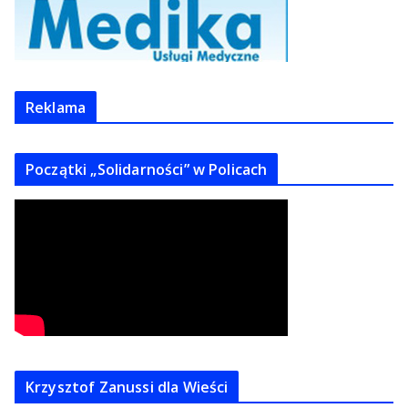
Reklama
Początki „Solidarności” w Policach
Krzysztof Zanussi dla Wieści