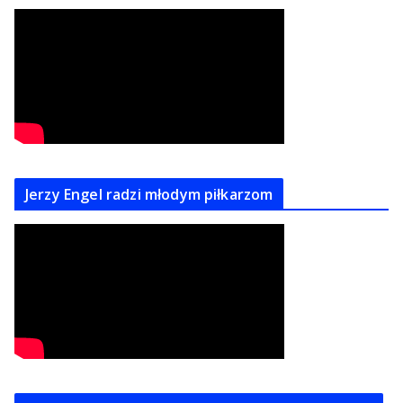
Jerzy Engel radzi młodym piłkarzom