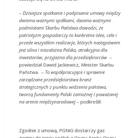
–
Dzisiejsze spotkanie i podpisanie umowy między
dwiema ważnymi spółkami, dwoma ważnymi
podmiotami Skarbu Państwa dowodzi, że
patriotyzm gospodarczy to konkretne idee, cele i
przede wszystkim realizacje, których następstwem
jest silna i niezależna Polska, atrakcyjna dla
inwestorów, przyjazna dla przedsiębiorców
–
powiedział Dawid Jackiewicz, Minister Skarbu
Państwa. –
To współpracujące i sprawnie
zarządzane przedsiębiorstwa branż
strategicznych z punktu widzenia państwa,
tworzą fundamenty Polski zamożnej i poważanej
na arenie międzynarodowej
– podkreślił.
Zgodnie z umową, PGNiG dostarczy gaz
ziemny do pięciu spółek z Grupy Azoty: Grupy