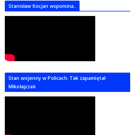
Stanisław Kocjan wspomina..
Stan wojenny w Policach. Tak zapamiętał
Mikołajczak