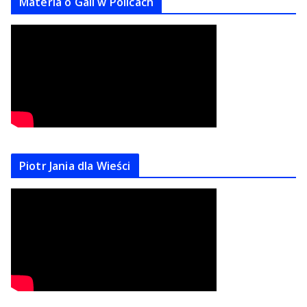
Materla o Gali w Policach
Piotr Jania dla Wieści