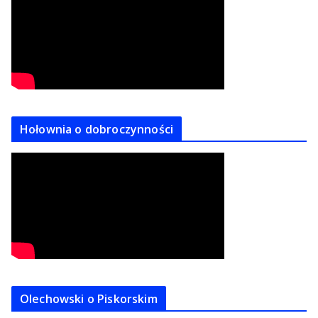
Hołownia o dobroczynności
Olechowski o Piskorskim