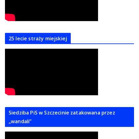
25 lecie straży miejskiej
Siedziba PiS w Szczecinie zatakowana przez
„wandali”