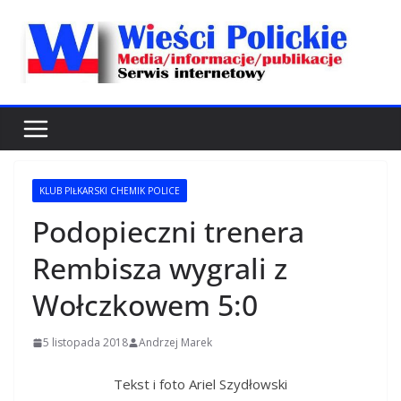
Przejdź
do
treści
KLUB PIŁKARSKI CHEMIK POLICE
Podopieczni trenera
Rembisza wygrali z
Wołczkowem 5:0
5 listopada 2018
Andrzej Marek
Tekst i foto Ariel Szydłowski