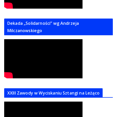
Dekada „Solidarności” wg Andrzeja
Milczanowskiego
XXIII Zawody w Wyciskaniu Sztangi na Leżąco