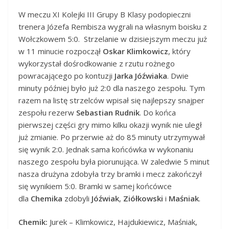
W meczu XI Kolejki III Grupy B Klasy podopieczni
trenera Józefa Rembisza wygrali na własnym boisku z
Wołczkowem 5:0. Strzelanie w dzisiejszym meczu już
w 11 minucie rozpoczął
Oskar Klimkowicz
, który
wykorzystał dośrodkowanie z rzutu rożnego
powracającego po kontuzji
Jarka Jóźwiaka
. Dwie
minuty później było już 2:0 dla naszego zespołu. Tym
razem na listę strzelców wpisał się najlepszy snajper
zespołu rezerw
Sebastian Rudnik
. Do końca
pierwszej części gry mimo kilku okazji wynik nie uległ
już zmianie. Po przerwie aż do 85 minuty utrzymywał
się wynik 2:0. Jednak sama końcówka w wykonaniu
naszego zespołu była piorunująca. W zaledwie 5 minut
nasza drużyna zdobyła trzy bramki i mecz zakończył
się wynikiem 5:0. Bramki w samej końcówce
dla
Chemika
zdobyli
Jóźwiak
,
Ziółkowski
i
Maśniak
.
Chemik:
Jurek – Klimkowicz, Hajdukiewicz, Maśniak,