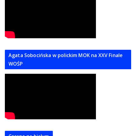
Agata Sobocińska w polickim MOK na XXV Finale
WOŚP