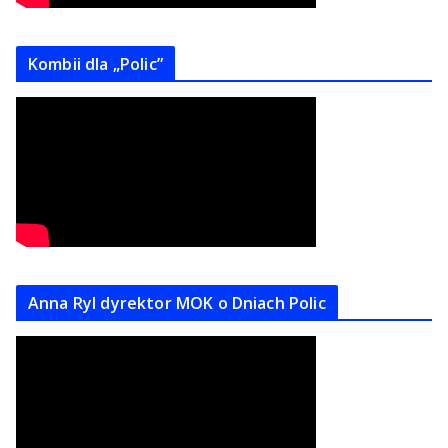
Kombii dla „Polic”
Anna Ryl dyrektor MOK o Dniach Polic