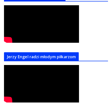
Jerzy Engel radzi młodym piłkarzom