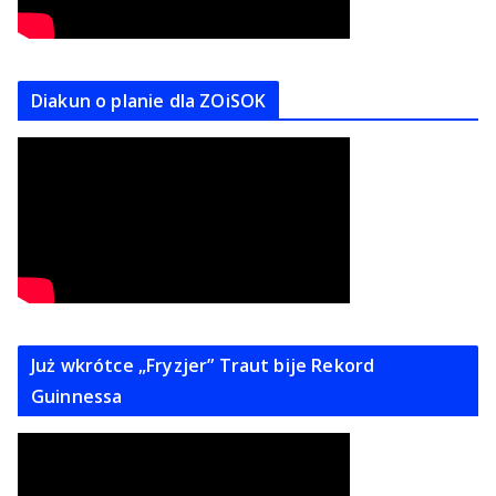
Diakun o planie dla ZOiSOK
Już wkrótce „Fryzjer” Traut bije Rekord
Guinnessa