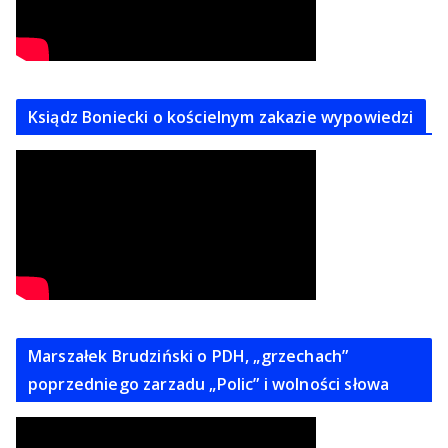
Ksiądz Boniecki o kościelnym zakazie wypowiedzi
Marszałek Brudziński o PDH, „grzechach”
poprzedniego zarzadu „Polic” i wolności słowa