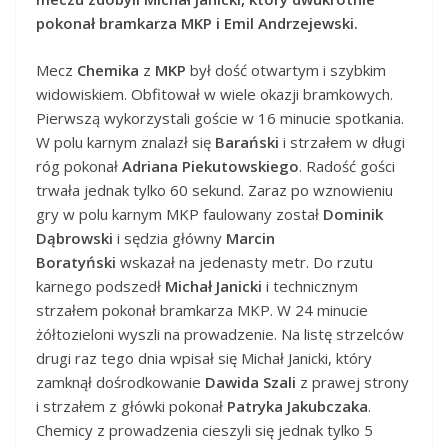
pokonał bramkarza MKP i Emil Andrzejewski.
Mecz
Chemika
z
MKP
był dość otwartym i szybkim
widowiskiem. Obfitował w wiele okazji bramkowych.
Pierwszą wykorzystali goście w 16 minucie spotkania.
W polu karnym znalazł się
Barański
i strzałem w długi
róg pokonał
Adriana Piekutowskiego
. Radość gości
trwała jednak tylko 60 sekund. Zaraz po wznowieniu
gry w polu karnym MKP faulowany został
Dominik
Dąbrowski
i sędzia główny
Marcin
Boratyński
wskazał na jedenasty metr. Do rzutu
karnego podszedł
Michał Janicki
i technicznym
strzałem pokonał bramkarza MKP. W 24 minucie
żółtozieloni wyszli na prowadzenie. Na listę strzelców
drugi raz tego dnia wpisał się Michał Janicki, który
zamknął dośrodkowanie
Dawida Szali
z prawej strony
i strzałem z główki pokonał
Patryka Jakubczaka
.
Chemicy z prowadzenia cieszyli się jednak tylko 5