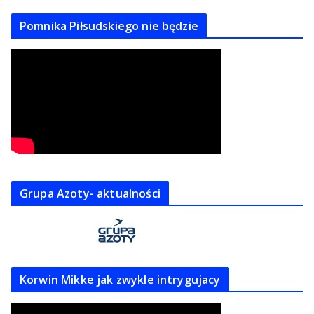
Pomnika Piłsudskiego nie będzie
Grupa Azoty- aktualności
Korwin Mikke jak zwykle intrygujacy