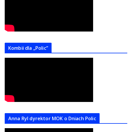
Kombii dla „Polic”
Anna Ryl dyrektor MOK o Dniach Polic