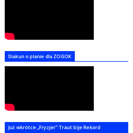
Diakun o planie dla ZOiSOK
Już wkrótce „Fryzjer” Traut bije Rekord