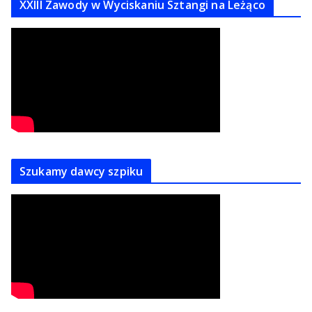
XXIII Zawody w Wyciskaniu Sztangi na Leżąco
Szukamy dawcy szpiku