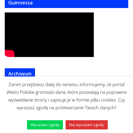
Guinnessa
Archiwum
Zanim przejdziesz dalej do serwisu, informujemy, że portal
A
Wieści Polickie gromadzi dane, które pozwalają na poprawne
r
wyświetlanie strony i zapisuje je w formie pliku cookies. Czy
c
Szukaj:
wyrażasz zgodę na przetwarzanie Twoich danych?
h
i
w
Wyrażam zgodę
Nie wyrażam zgody
u