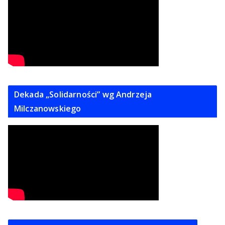
Dekada „Solidarności” wg Andrzeja
Milczanowskiego