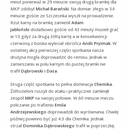
minut ponieważ w 29 minucie swoją drugą bramkę dla
MKP zdobył
Michał Barański
. Na domiar złego w 34
minucie goście ze Szczecinka wyszli na prowadzenie.
Rzut karny na bramkę zamienił
Adam
Jabłoński
dodatkowo goście od 43 minuty musieli grać
w 10 gdyż za drugą żółtą kartę a w konsekwencji
czerwoną z boiska wyleciał obrońca
Andii Pryimak
. W
ostatniej akcji pierwszej części spotkania nasza
drużyna mogła doprowadzić do remisu. Jednak w
zamieszaniu w polu karnym do pustej bramki nie
trafił
Dąbrowski i Data
.
Druga część spotkania to pełna dominacja
Chemika
.
Żółtozieloni ruszyli do ataku i praktycznie zamknęli
zespół
MKP
na swojej połowie. W 60 minucie meczu
policzanie po trafieniu
Emila
Andrzejewskiego
doprowadzili do wyrównania. Chwilę
później powinno być już 4:3 dla Chemika. Jednak
strzał
Dominika Dąbrowskiego
trafił w poprzeczkę.