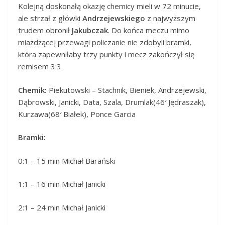
Kolejną doskonałą okazję chemicy mieli w 72 minucie,
ale strzał z główki
Andrzejewskiego
z najwyższym
trudem obronił
Jakubczak
. Do końca meczu mimo
miażdżącej przewagi policzanie nie zdobyli bramki,
która zapewniłaby trzy punkty i mecz zakończył się
remisem 3:3.
Chemik:
Piekutowski – Stachnik, Bieniek, Andrzejewski,
Dąbrowski, Janicki, Data, Szala, Drumlak(46′ Jędraszak),
Kurzawa(68′ Białek), Ponce Garcia
Bramki:
0:1 – 15 min Michał Barański
1:1 – 16 min Michał Janicki
2:1 – 24 min Michał Janicki