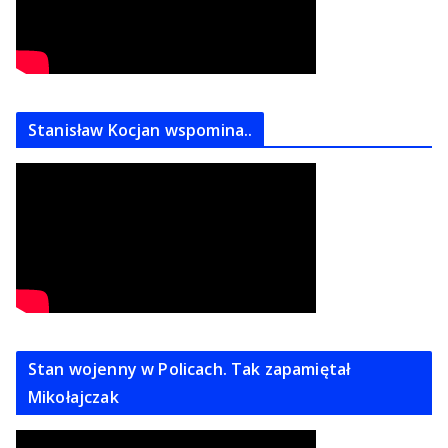
Stanisław Kocjan wspomina..
Stan wojenny w Policach. Tak zapamiętał
Mikołajczak