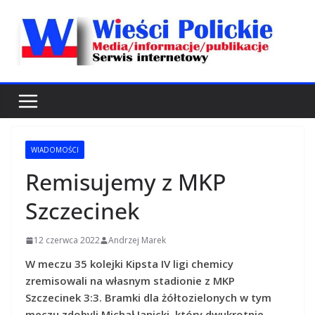
Przejdź
do
treści
WIADOMOŚCI
Remisujemy z MKP
Szczecinek
12 czerwca 2022
Andrzej Marek
W meczu 35 kolejki Kipsta IV ligi chemicy
zremisowali na własnym stadionie z MKP
Szczecinek 3:3. Bramki dla żółtozielonych w tym
meczu zdobyli Michał Janicki, który dwukrotnie