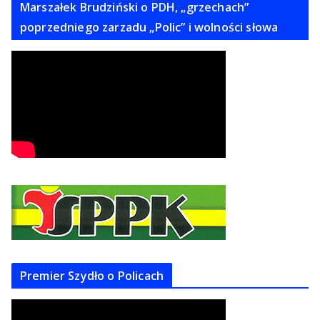
Marszałek Brudziński o PDH, „grzechach”
poprzedniego zarzadu „Polic” i wolności słowa
Premier Szydło o Policach