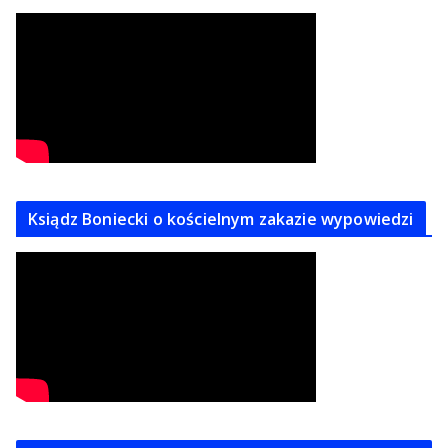
Ksiądz Boniecki o kościelnym zakazie wypowiedzi