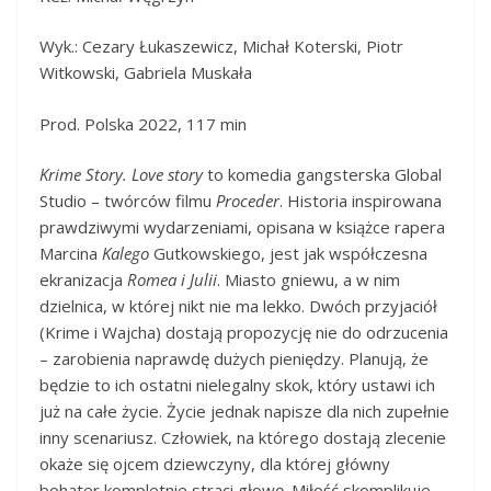
Wyk.: Cezary Łukaszewicz, Michał Koterski, Piotr
Witkowski, Gabriela Muskała
Prod. Polska 2022, 117 min
Krime Story. Love story
to komedia gangsterska Global
Studio – twórców filmu
Proceder
. Historia inspirowana
prawdziwymi wydarzeniami, opisana w książce rapera
Marcina
Kalego
Gutkowskiego, jest jak współczesna
ekranizacja
Romea i Julii
. Miasto gniewu, a w nim
dzielnica, w której nikt nie ma lekko. Dwóch przyjaciół
(Krime i Wajcha) dostają propozycję nie do odrzucenia
– zarobienia naprawdę dużych pieniędzy. Planują, że
będzie to ich ostatni nielegalny skok, który ustawi ich
już na całe życie. Życie jednak napisze dla nich zupełnie
inny scenariusz. Człowiek, na którego dostają zlecenie
okaże się ojcem dziewczyny, dla której główny
bohater kompletnie straci głowę. Miłość skomplikuje