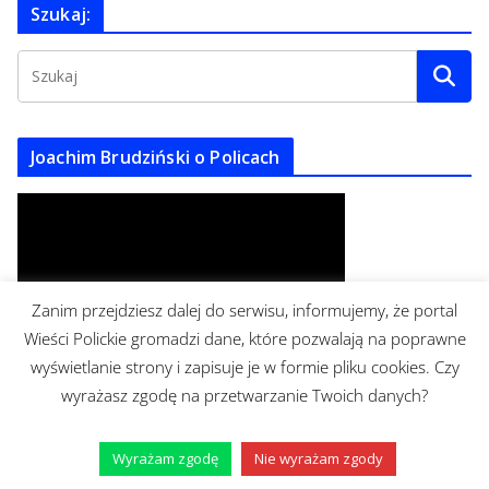
Szukaj:
h
i
w
u
m
Joachim Brudziński o Policach
Zanim przejdziesz dalej do serwisu, informujemy, że portal
Wieści Polickie gromadzi dane, które pozwalają na poprawne
wyświetlanie strony i zapisuje je w formie pliku cookies. Czy
wyrażasz zgodę na przetwarzanie Twoich danych?
Hołownia o dobroczynności
Wyrażam zgodę
Nie wyrażam zgody