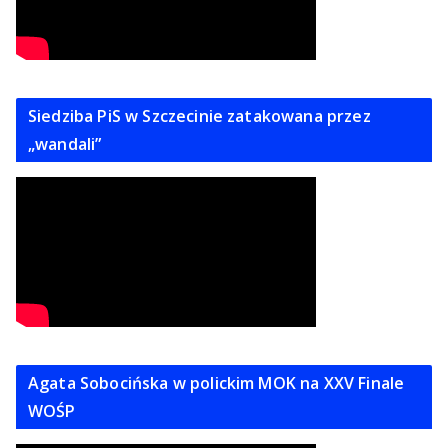
Siedziba PiS w Szczecinie zatakowana przez
„wandali”
Agata Sobocińska w polickim MOK na XXV Finale
WOŚP