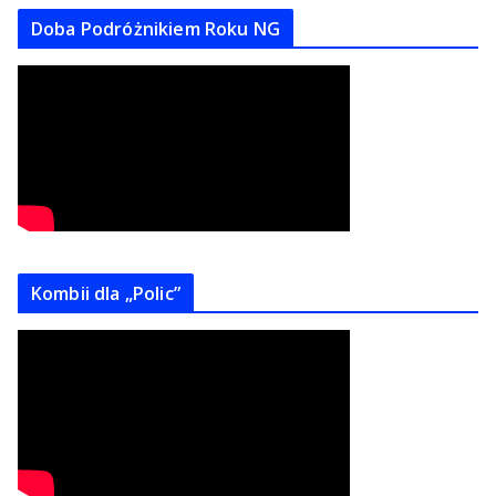
Doba Podróżnikiem Roku NG
Kombii dla „Polic”