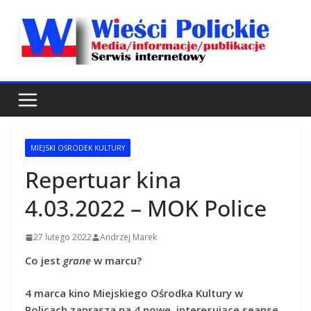
Przejdź
do
treści
MIEJSKI OŚRODEK KULTURY
Repertuar kina
4.03.2022 – MOK Police
27 lutego 2022
Andrzej Marek
Co jest
grane
w marcu?
4 marca kino Miejskiego Ośrodka Kultury w
Policach zaprasza na 4 nowe, interesujące seanse