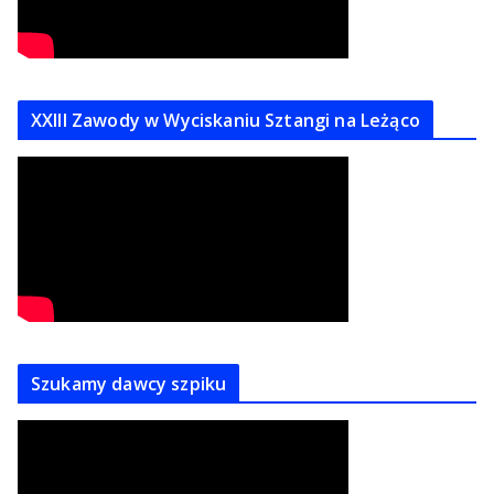
XXIII Zawody w Wyciskaniu Sztangi na Leżąco
Szukamy dawcy szpiku