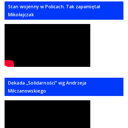
Stan wojenny w Policach. Tak zapamiętał
Mikołajczak
Dekada „Solidarności” wg Andrzeja
Milczanowskiego