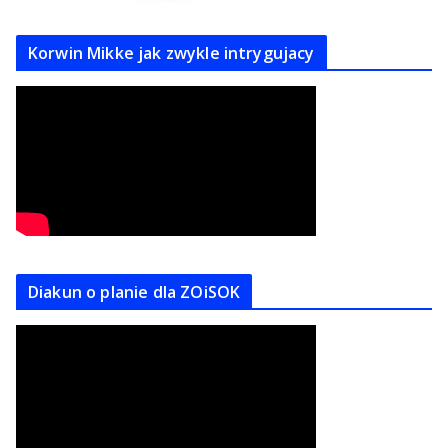
Korwin Mikke jak zwykle intrygujacy
Diakun o planie dla ZOiSOK