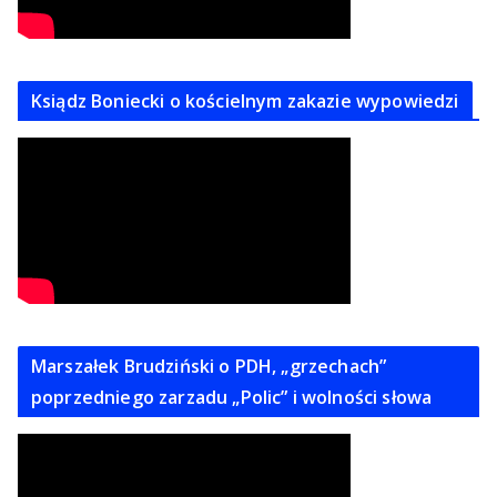
Ksiądz Boniecki o kościelnym zakazie wypowiedzi
Marszałek Brudziński o PDH, „grzechach”
poprzedniego zarzadu „Polic” i wolności słowa