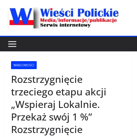
Przejdź
do
treści
WIADOMOŚCI
Rozstrzygnięcie
trzeciego etapu akcji
„Wspieraj Lokalnie.
Przekaż swój 1 %”
Rozstrzygnięcie