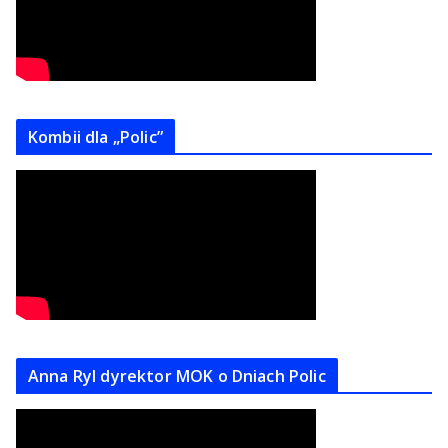
Kombii dla „Polic”
Anna Ryl dyrektor MOK o Dniach Polic