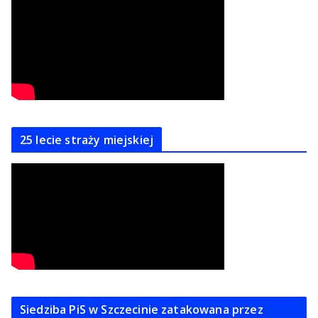
25 lecie straży miejskiej
Siedziba PiS w Szczecinie zatakowana przez