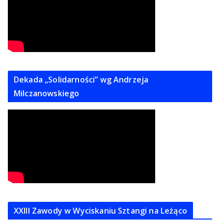
Dekada „Solidarności” wg Andrzeja
Milczanowskiego
XXIII Zawody w Wyciskaniu Sztangi na Leżąco