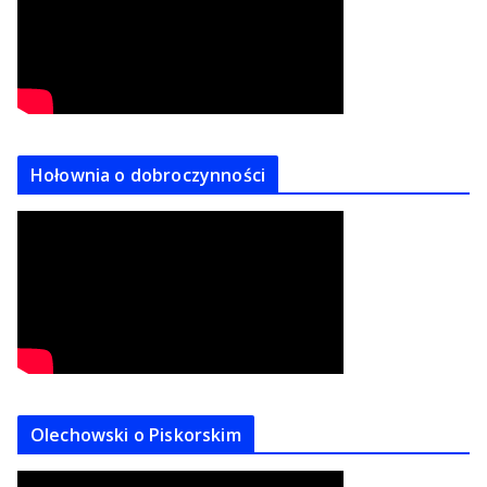
Hołownia o dobroczynności
Olechowski o Piskorskim