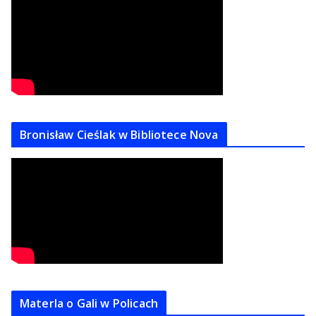
Bronisław Cieślak w Bibliotece Nova
Materla o Gali w Policach