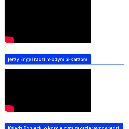
Jerzy Engel radzi młodym piłkarzom
Ksiądz Boniecki o kościelnym zakazie wypowiedzi