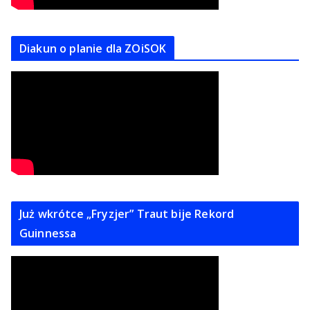
Diakun o planie dla ZOiSOK
Już wkrótce „Fryzjer” Traut bije Rekord
Guinnessa