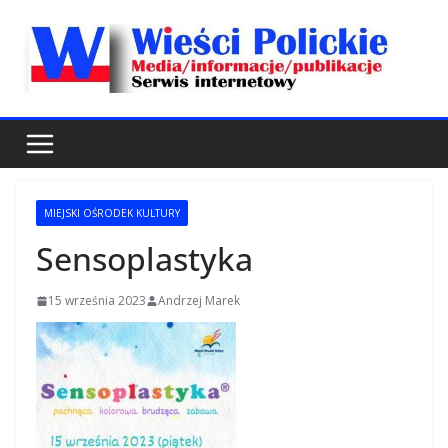
Przejdź
do
treści
MIEJSKI OŚRODEK KULTURY
Sensoplastyka
15 września 2023
Andrzej Marek