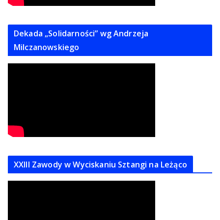
Dekada „Solidarności” wg Andrzeja
Milczanowskiego
XXIII Zawody w Wyciskaniu Sztangi na Leżąco