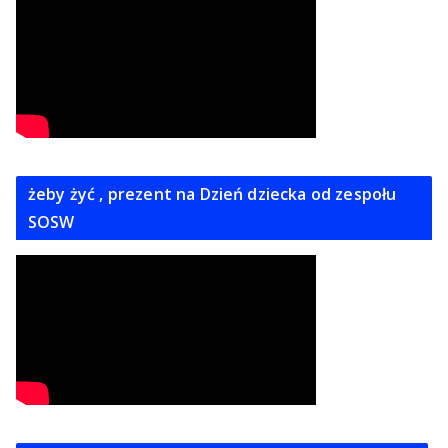
żeby żyć , prezent na Dzień dziecka od zespołu
SOSW