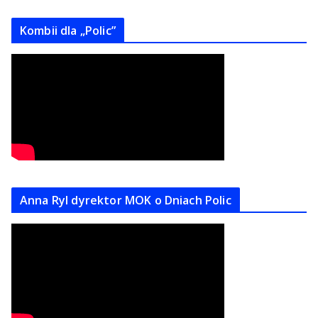
Kombii dla „Polic”
Anna Ryl dyrektor MOK o Dniach Polic