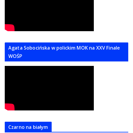
Agata Sobocińska w polickim MOK na XXV Finale
WOŚP
Czarno na białym