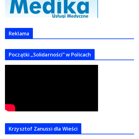
Reklama
Początki „Solidarności” w Policach
Krzysztof Zanussi dla Wieści