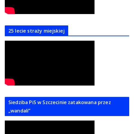
25 lecie straży miejskiej
Siedziba PiS w Szczecinie zatakowana przez
„wandali”