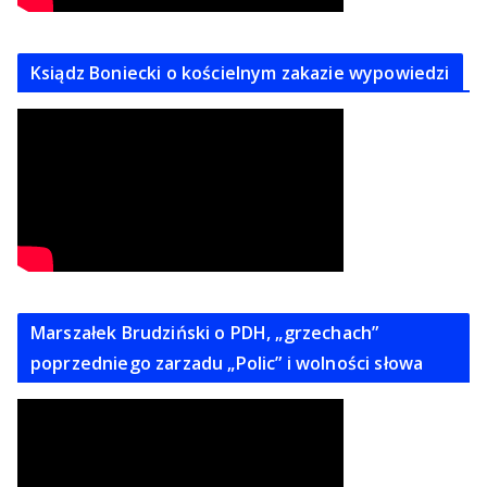
Ksiądz Boniecki o kościelnym zakazie wypowiedzi
Marszałek Brudziński o PDH, „grzechach”
poprzedniego zarzadu „Polic” i wolności słowa