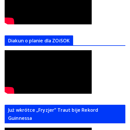
Diakun o planie dla ZOiSOK
Już wkrótce „Fryzjer” Traut bije Rekord
Guinnessa