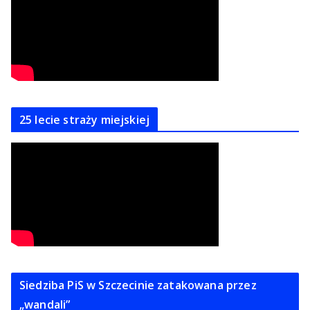
25 lecie straży miejskiej
Siedziba PiS w Szczecinie zatakowana przez
„wandali”