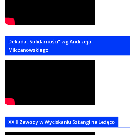
Dekada „Solidarności” wg Andrzeja
Milczanowskiego
XXIII Zawody w Wyciskaniu Sztangi na Leżąco