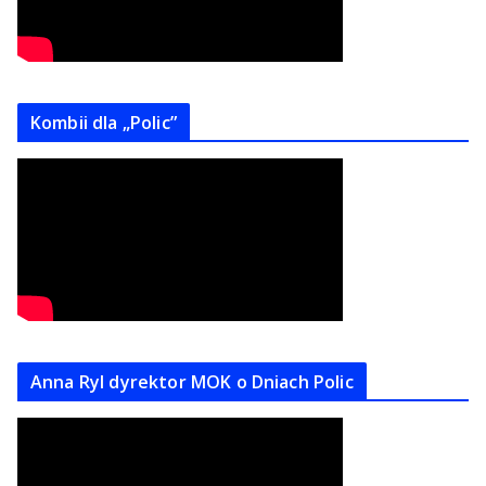
Kombii dla „Polic”
Anna Ryl dyrektor MOK o Dniach Polic