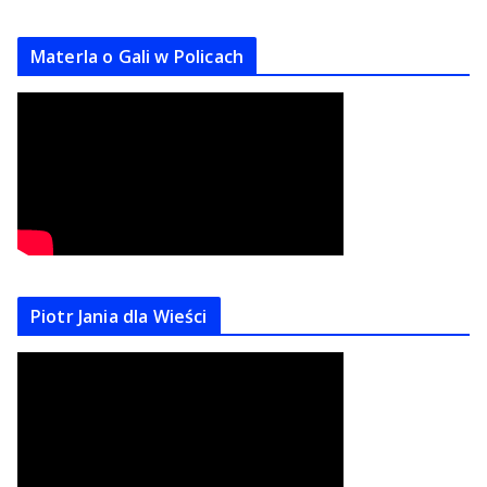
Materla o Gali w Policach
Piotr Jania dla Wieści