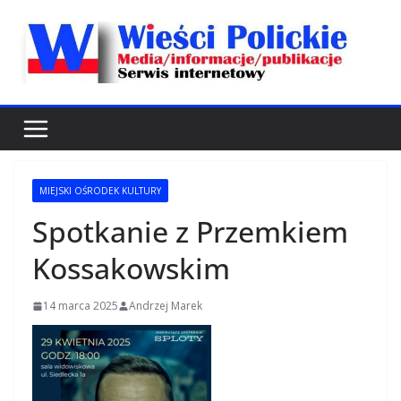
Przejdź
do
treści
MIEJSKI OŚRODEK KULTURY
Spotkanie z Przemkiem
Kossakowskim
14 marca 2025
Andrzej Marek