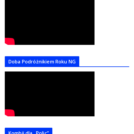
Doba Podróżnikiem Roku NG
Kombii dla „Polic”