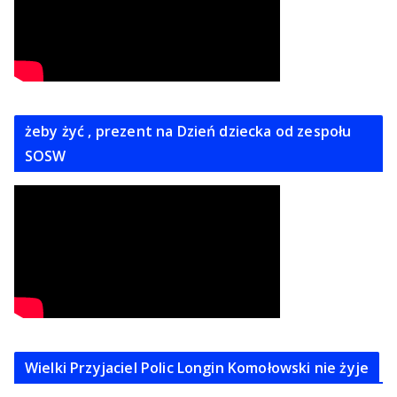
żeby żyć , prezent na Dzień dziecka od zespołu
SOSW
Wielki Przyjaciel Polic Longin Komołowski nie żyje