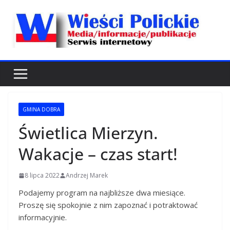
Przejdź
do
treści
GMINA DOBRA
Świetlica Mierzyn.
Wakacje – czas start!
8 lipca 2022
Andrzej Marek
Podajemy program na najbliższe dwa miesiące.
Proszę się spokojnie z nim zapoznać i potraktować
informacyjnie.