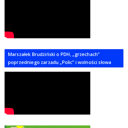
Marszałek Brudziński o PDH, „grzechach”
poprzedniego zarzadu „Polic” i wolności słowa