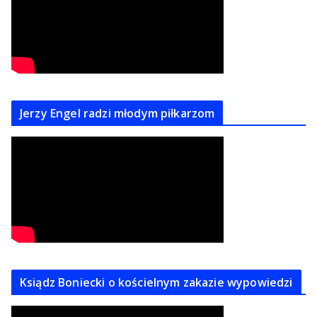
Jerzy Engel radzi młodym piłkarzom
Ksiądz Boniecki o kościelnym zakazie wypowiedzi