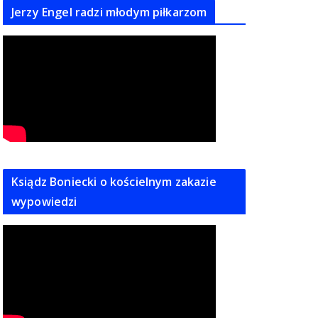
Jerzy Engel radzi młodym piłkarzom
Ksiądz Boniecki o kościelnym zakazie
wypowiedzi