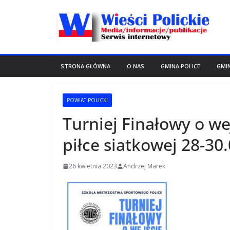
Przejdź
do
treści
STRONA GŁÓWNA
O NAS
GMINA POLICE
GMI
POWIAT POLICKI
Turniej Finałowy o wej
piłce siatkowej 28-30.
26 kwietnia 2023
Andrzej Marek