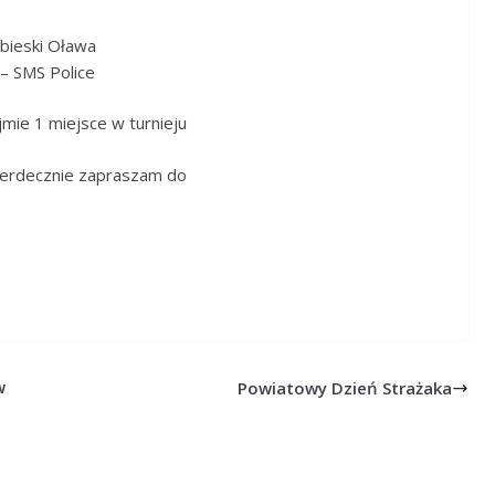
bieski Oława
– SMS Police
jmie 1 miejsce w turnieju
 Serdecznie zapraszam do
w
Powiatowy Dzień Strażaka