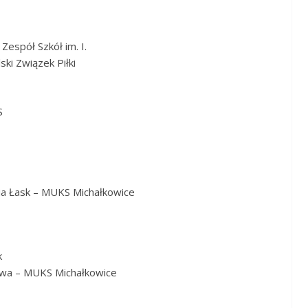
espół Szkół im. I.
ski Związek Piłki
S
ia Łask – MUKS Michałkowice
k
awa – MUKS Michałkowice