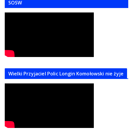
SOSW
Wielki Przyjaciel Polic Longin Komołowski nie żyje