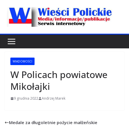
Przejdź
do
treści
WIADOMOŚCI
W Policach powiatowe
Mikołajki
9 grudnia 2022
Andrzej Marek
Medale za długoletnie pożycie małżeńskie