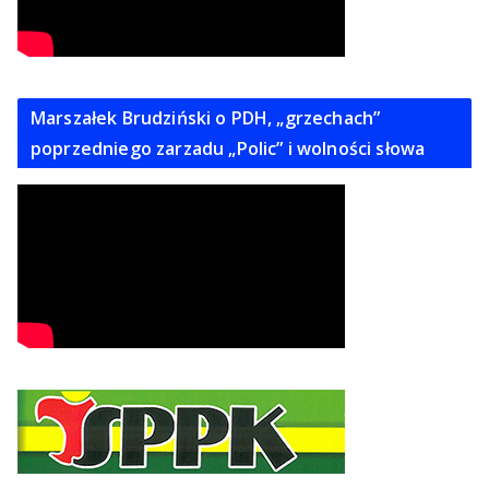
Marszałek Brudziński o PDH, „grzechach”
poprzedniego zarzadu „Polic” i wolności słowa