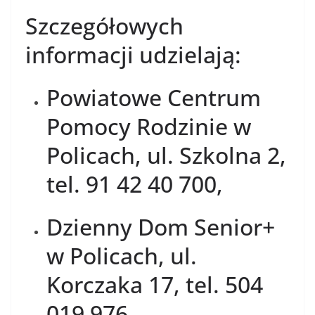
Szczegółowych
informacji udzielają
:
P
owiatowe
Centrum
Pomocy Rodzinie w
P
olicach
, ul. Szkolna
2
,
tel. 9
1
42 40
700,
D
zienny Dom Senior+
w
P
olicach
, ul.
Korczaka
17, tel. 504
019
976.