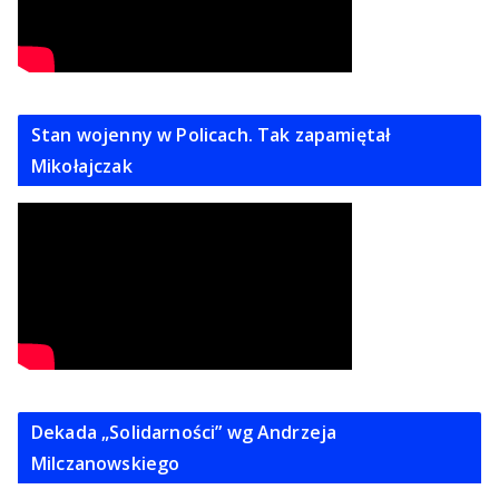
Stan wojenny w Policach. Tak zapamiętał
Mikołajczak
Dekada „Solidarności” wg Andrzeja
Milczanowskiego