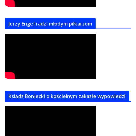
Jerzy Engel radzi młodym piłkarzom
Ksiądz Boniecki o kościelnym zakazie wypowiedzi