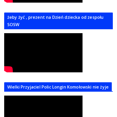
żeby żyć , prezent na Dzień dziecka od zespołu
SOSW
Wielki Przyjaciel Polic Longin Komołowski nie żyje