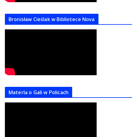
Bronisław Cieślak w Bibliotece Nova
Materla o Gali w Policach