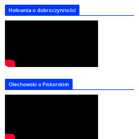
Hołownia o dobroczynności
Olechowski o Piskorskim