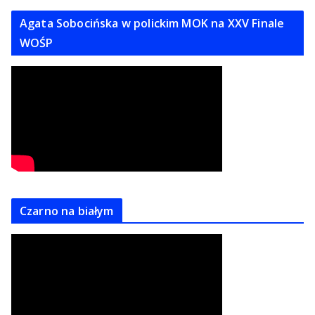
Agata Sobocińska w polickim MOK na XXV Finale
WOŚP
Czarno na białym