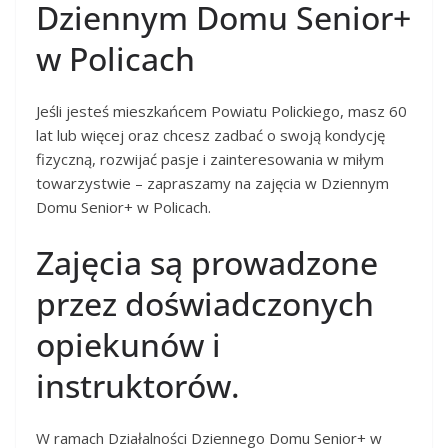
Dziennym Domu Senior+
w Policach
J
eśli
jesteś mieszkańcem Powiatu Polickiego
,
masz 60
lat lub więcej
oraz
chcesz zadbać
o swoją kond
ycję
fizyczną
,
rozwijać pasje i zainteresowania w miłym
towarzystwie
–
zapraszamy
na
zajęcia
w Dziennym
Domu Senior+ w Policach
.
Zajęcia są prowadzone
przez
doświadczonych
opiekun
ów
i
instruktorów.
W ramach Działalności Dziennego Domu Senior+ w