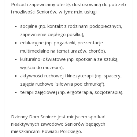
Policach
zapewniamy
ofertę
, dostosowaną
do potrzeb
i możliwości Seniorów
, w tym:
m.in
.
usługi
:
socjalne
(
np
.
kontak
t z rodzinami
podopiecznych
,
zapewnienie
ciepłego
posiłku
)
,
edukacyjne
(
np
.
pogadanki
, prezentacje
multimedialne na temat urazów
, chorób)
,
kulturalno
–
oświat
ow
e
(
np
.
spotkania ze sztuką
,
wyjścia do
muzeum)
,
aktywności ruchowej i
kinezyterapii
(
np
.
spacery,
zajęcia ruchowe
”
siłownia pod
chmurką
”
)
,
terapii zajęciowej
(
np
.
ergoterapia, so
cjoterapia)
.
Dzienny Dom Senior+ jest
miejscem
spotkań
nieaktyw
nych zawodowo Seniorów będących
mieszkańcami
Powiatu
P
olickiego.