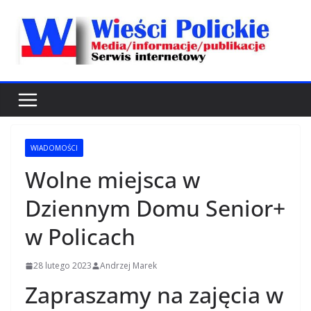
Przejdź
do
treści
WIADOMOŚCI
Wolne miejsca w
Dziennym Domu Senior+
w Policach
28 lutego 2023
Andrzej Marek
Z
apraszamy
na
zajęcia
w