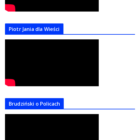
Piotr Jania dla Wieści
Brudziński o Policach