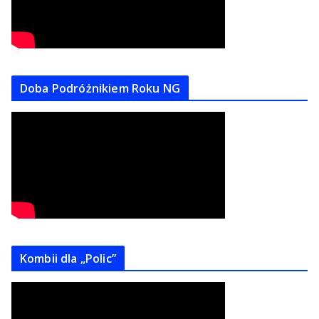
Doba Podróżnikiem Roku NG
Kombii dla „Polic”