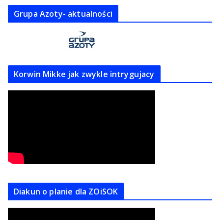
Grupa Azoty- aktualności
Korwin Mikke jak zwykle intrygujacy
Diakun o planie dla ZOiSOK