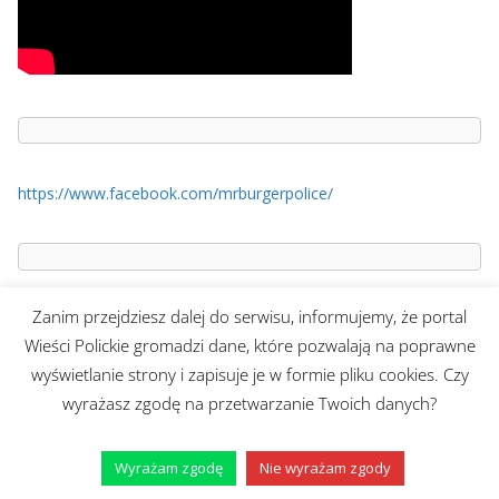
https://www.facebook.com/mrburgerpolice/
Zanim przejdziesz dalej do serwisu, informujemy, że portal
Adres redakcji:
Wieści Polickie gromadzi dane, które pozwalają na poprawne
ul. Łucznicza 12A/3
wyświetlanie strony i zapisuje je w formie pliku cookies. Czy
71-472 Szczecin
wyrażasz zgodę na przetwarzanie Twoich danych?
e-mail:
wiesci@telvinet.pl
tel. kom.:
509-609-170
Wyrażam zgodę
Nie wyrażam zgody