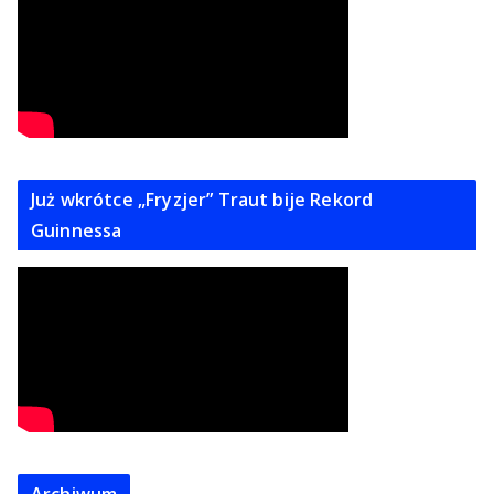
Już wkrótce „Fryzjer” Traut bije Rekord
Guinnessa
Archiwum