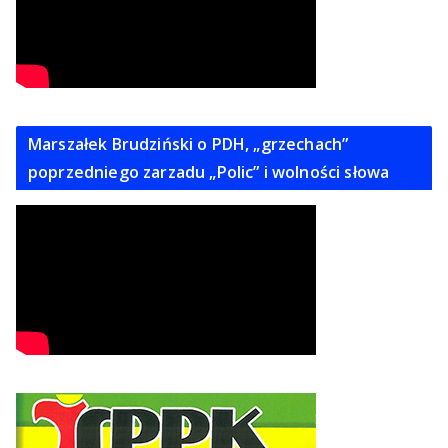
Marszałek Brudziński o PDH, „grzechach”
poprzedniego zarzadu „Polic” i wolności słowa