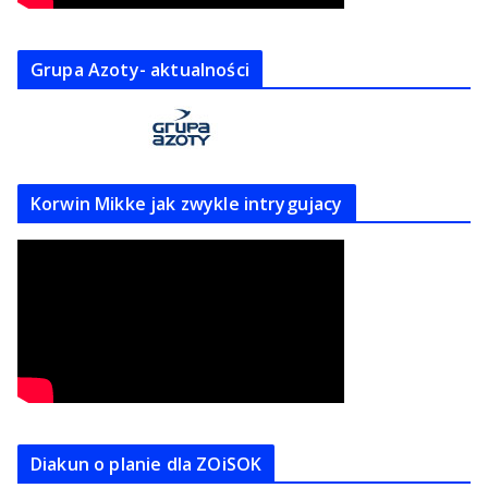
Grupa Azoty- aktualności
Korwin Mikke jak zwykle intrygujacy
Diakun o planie dla ZOiSOK