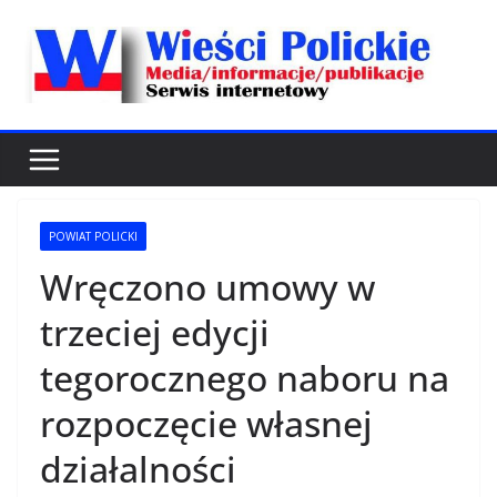
Przejdź
do
treści
POWIAT POLICKI
Wręczono umowy w
trzeciej edycji
tegorocznego naboru na
rozpoczęcie własnej
działalności