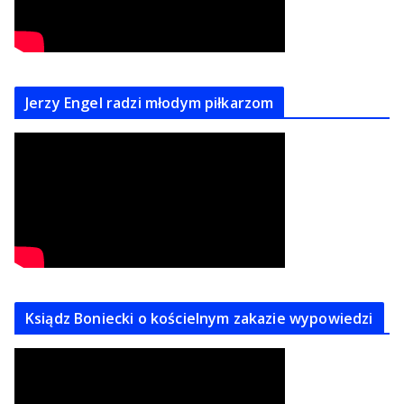
Jerzy Engel radzi młodym piłkarzom
Ksiądz Boniecki o kościelnym zakazie wypowiedzi