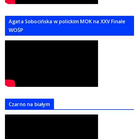
Agata Sobocińska w polickim MOK na XXV Finale
WOŚP
Czarno na białym