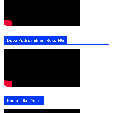
Doba Podróżnikiem Roku NG
Kombii dla „Polic”