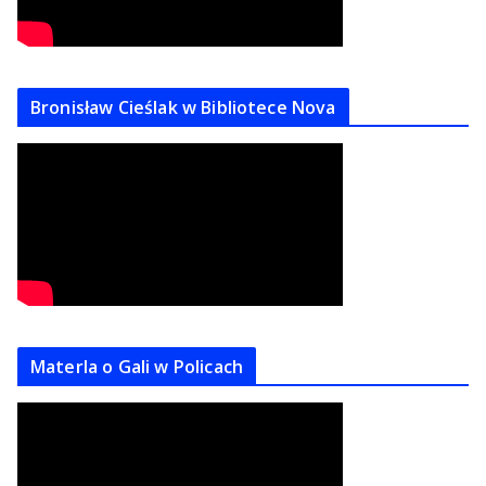
Bronisław Cieślak w Bibliotece Nova
Materla o Gali w Policach