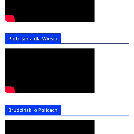
Piotr Jania dla Wieści
Brudziński o Policach