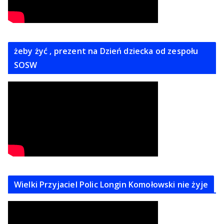
żeby żyć , prezent na Dzień dziecka od zespołu
SOSW
Wielki Przyjaciel Polic Longin Komołowski nie żyje