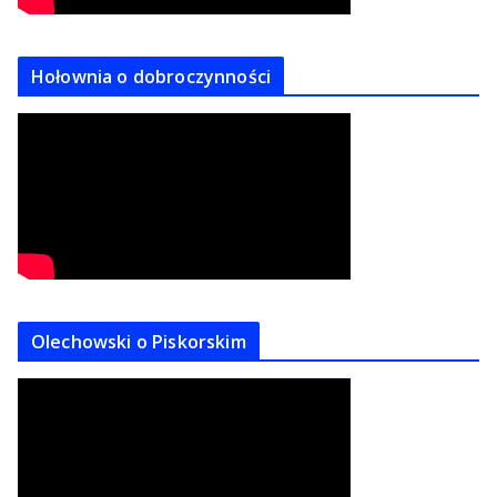
Hołownia o dobroczynności
Olechowski o Piskorskim