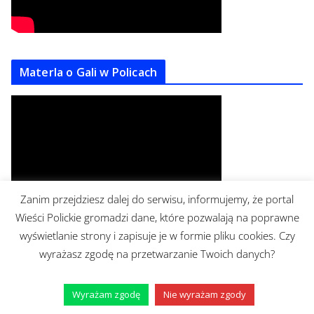
Materla o Gali w Policach
Zanim przejdziesz dalej do serwisu, informujemy, że portal
Wieści Polickie gromadzi dane, które pozwalają na poprawne
wyświetlanie strony i zapisuje je w formie pliku cookies. Czy
Piotr Jania dla Wieści
wyrażasz zgodę na przetwarzanie Twoich danych?
Wyrażam zgodę
Nie wyrażam zgody