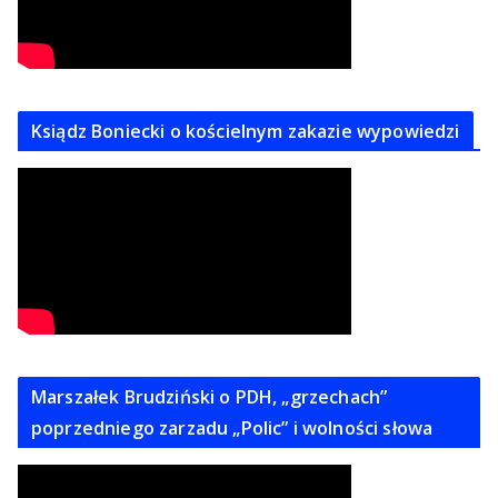
Ksiądz Boniecki o kościelnym zakazie wypowiedzi
Marszałek Brudziński o PDH, „grzechach”
poprzedniego zarzadu „Polic” i wolności słowa