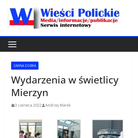
Przejdź
do
treści
GMINA DOBRA
Wydarzenia w świetlicy
Mierzyn
3 czerwca 2022
Andrzej Marek