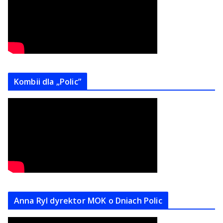
Kombii dla „Polic”
Anna Ryl dyrektor MOK o Dniach Polic