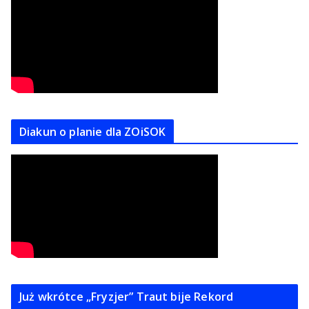
Diakun o planie dla ZOiSOK
Już wkrótce „Fryzjer” Traut bije Rekord