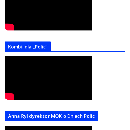
Kombii dla „Polic”
Anna Ryl dyrektor MOK o Dniach Polic