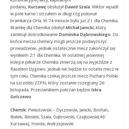
podaniu,
Kurzawę
obsłużył
Dawid Szala
. Wiktor wpadł
w pole karne i strzałem w długi róg pokonał
bramkarza Orła. W 74 minucie było już 2:1 dla Chemika.
Bramkę dla Chemika zdobył
Michał Janicki
, który
zamknął dośrodkowanie
Dominika Dąbrowskiego
. Do
końca meczu chemicy mogli jeszcze podwyższyć
prowadzenie, jednak ostatecznie mecz zakończył się
wynikiem 2:1 dla Chemika. W ostatniej jesiennej
kolejce piłkarze Chemika zmierzą się na wyjeździe z
Raselem Dygowo. Jednak nie będzie to ostatni mecz w
tym roku. Chemika czekaj jeszcze mecz Pucharu Polski
na szczeblu ZZPN, który zostanie rozegrany 26
listopada. Przeciwnikiem policzan będzie
Iskra
Golczewo
.
Chemik:
Piekutowski – Dyczewski, Janicki, Bochan,
Białek, Bieniek, Szala, Dąbrowski, Czajkowski(46’
Kurzawa), Honda, Andrzejewski