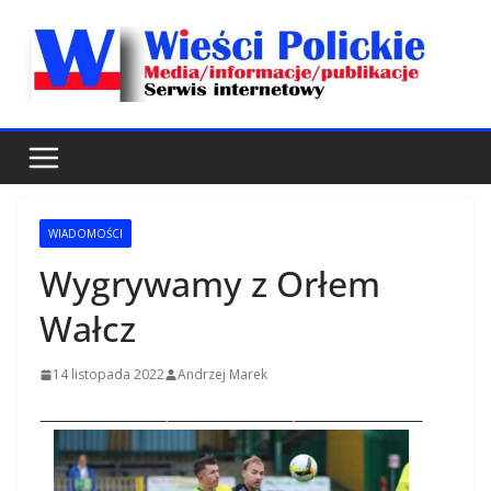
Przejdź
do
treści
WIADOMOŚCI
Wygrywamy z Orłem
Wałcz
14 listopada 2022
Andrzej Marek