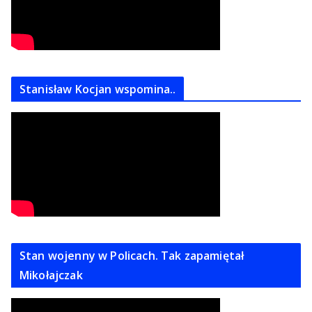
Stanisław Kocjan wspomina..
Stan wojenny w Policach. Tak zapamiętał
Mikołajczak