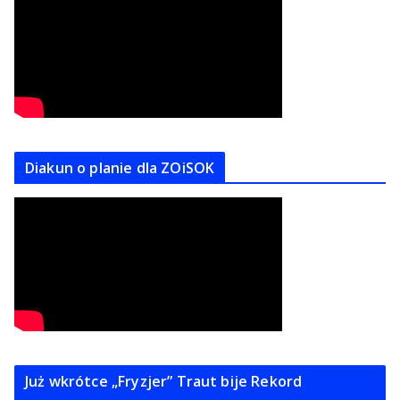
Diakun o planie dla ZOiSOK
Już wkrótce „Fryzjer” Traut bije Rekord