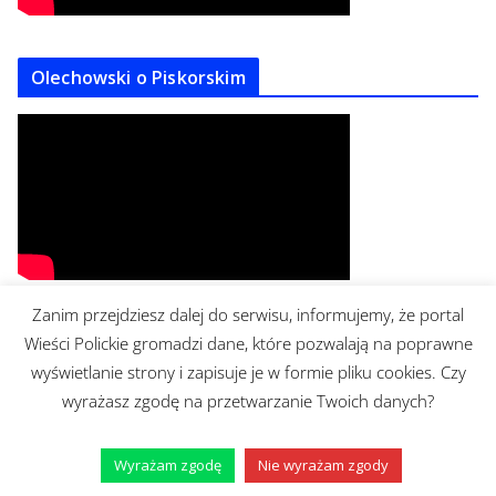
Olechowski o Piskorskim
Zanim przejdziesz dalej do serwisu, informujemy, że portal
Bronisław Cieślak w Bibliotece Nova
Wieści Polickie gromadzi dane, które pozwalają na poprawne
wyświetlanie strony i zapisuje je w formie pliku cookies. Czy
wyrażasz zgodę na przetwarzanie Twoich danych?
Wyrażam zgodę
Nie wyrażam zgody