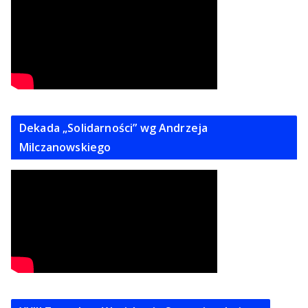
Dekada „Solidarności” wg Andrzeja
Milczanowskiego