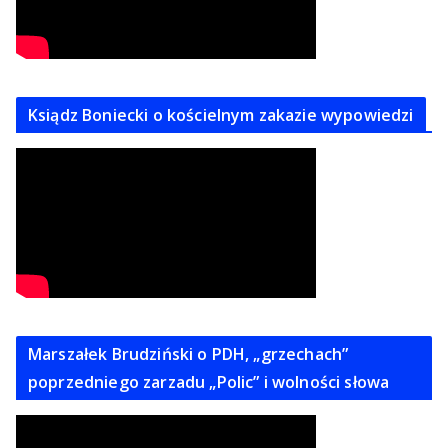
Ksiądz Boniecki o kościelnym zakazie wypowiedzi
Marszałek Brudziński o PDH, „grzechach”
poprzedniego zarzadu „Polic” i wolności słowa