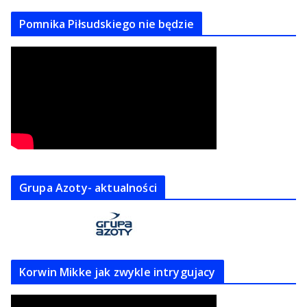
Pomnika Piłsudskiego nie będzie
Grupa Azoty- aktualności
Korwin Mikke jak zwykle intrygujacy