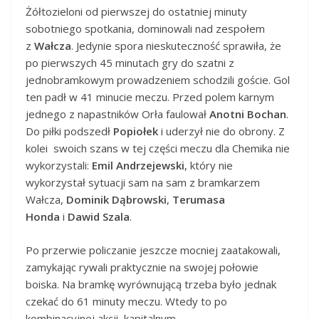
Żółtozieloni od pierwszej do ostatniej minuty
sobotniego spotkania, dominowali nad zespołem
z
Wałcza
. Jedynie spora nieskuteczność sprawiła, że
po pierwszych 45 minutach gry do szatni z
jednobramkowym prowadzeniem schodzili goście. Gol
ten padł w 41 minucie meczu. Przed polem karnym
jednego z napastników Orła faulował
Anotni Bochan
.
Do piłki podszedł
Popiołek
i uderzył nie do obrony. Z
kolei swoich szans w tej części meczu dla Chemika nie
wykorzystali:
Emil Andrzejewski
, który nie
wykorzystał sytuacji sam na sam z bramkarzem
Wałcza,
Dominik Dąbrowski
,
Terumasa
Honda
i
Dawid Szala
.
Po przerwie policzanie jeszcze mocniej zaatakowali,
zamykając rywali praktycznie na swojej połowie
boiska. Na bramkę wyrównującą trzeba było jednak
czekać do 61 minuty meczu. Wtedy to po
kombinacyjnej akcji, kapitalnym