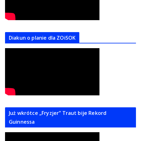
Diakun o planie dla ZOiSOK
Już wkrótce „Fryzjer” Traut bije Rekord
Guinnessa