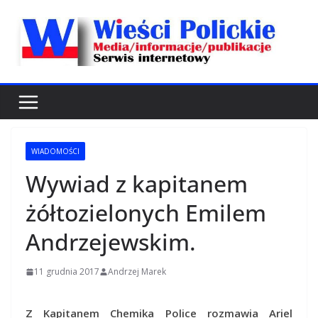
Przejdź
do
treści
WIADOMOŚCI
Wywiad z kapitanem
żółtozielonych Emilem
Andrzejewskim.
11 grudnia 2017
Andrzej Marek
Z Kapitanem Chemika Police rozmawia Ariel