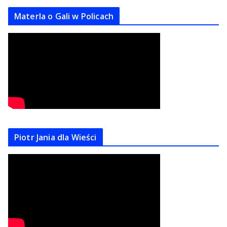
Materla o Gali w Policach
Piotr Jania dla Wieści