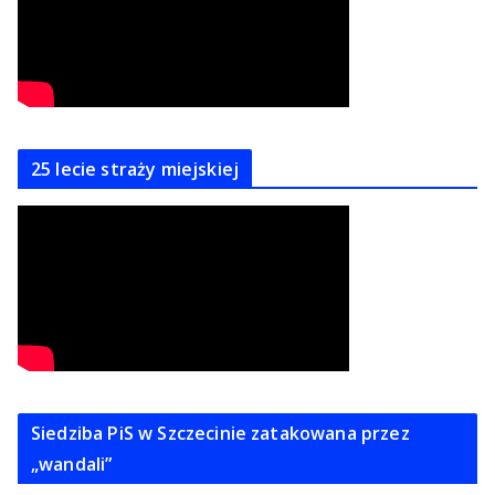
25 lecie straży miejskiej
Siedziba PiS w Szczecinie zatakowana przez
„wandali”