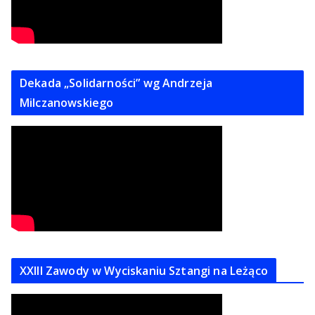
Dekada „Solidarności” wg Andrzeja
Milczanowskiego
XXIII Zawody w Wyciskaniu Sztangi na Leżąco