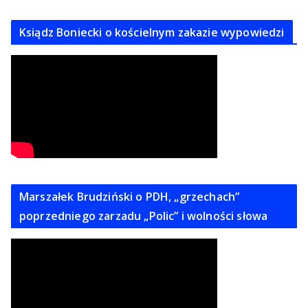
Ksiądz Boniecki o kościelnym zakazie wypowiedzi
Marszałek Brudziński o PDH, „grzechach”
poprzedniego zarzadu „Polic” i wolności słowa