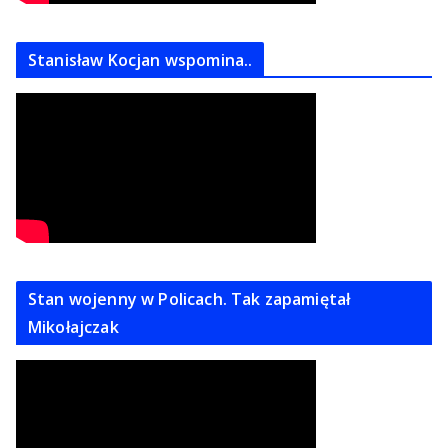
Stanisław Kocjan wspomina..
Stan wojenny w Policach. Tak zapamiętał
Mikołajczak