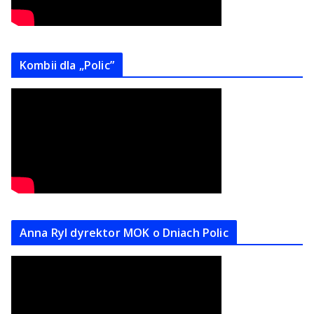
Kombii dla „Polic”
Anna Ryl dyrektor MOK o Dniach Polic