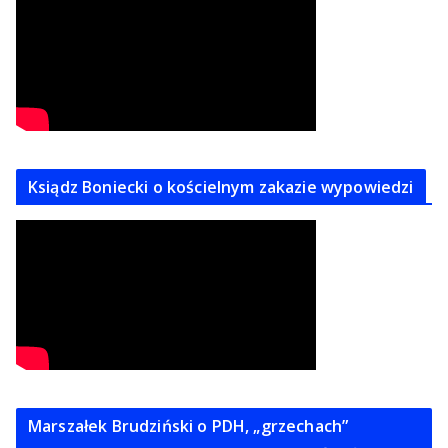
Ksiądz Boniecki o kościelnym zakazie wypowiedzi
Marszałek Brudziński o PDH, „grzechach”