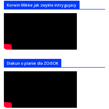
Korwin Mikke jak zwykle intrygujacy
Diakun o planie dla ZOiSOK