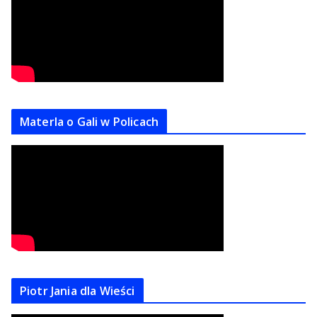
Materla o Gali w Policach
Piotr Jania dla Wieści