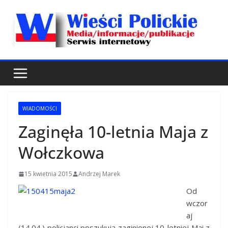
Przejdź
do
treści
WIADOMOŚCI
Zaginęła 10-letnia Maja z
Wołczkowa
15 kwietnia 2015
Andrzej Marek
Od
wczor
aj
(14.04.) policjanci poszukują zaginionej 10-letniej Mai z