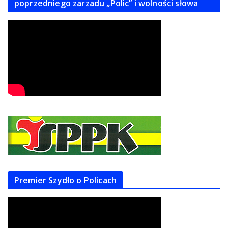
poprzedniego zarzadu „Polic” i wolności słowa
Premier Szydło o Policach