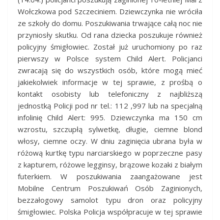
Wołczkowa pod Szczeciniem. Dziewczynka nie wróciła
ze szkoły do domu. Poszukiwania trwające całą noc nie
przyniosły skutku. Od rana dziecka poszukuje również
policyjny śmigłowiec. Został już uruchomiony po raz
pierwszy w Polsce system Child Alert. Policjanci
zwracają się do wszystkich osób, które mogą mieć
jakiekolwiek informacje w tej sprawie, z prośbą o
kontakt osobisty lub telefoniczny z najbliższą
jednostką Policji pod nr tel.: 112 ,997 lub na specjalną
infolinię Child Alert: 995. Dziewczynka ma 150 cm
wzrostu, szczupłą sylwetkę, długie, ciemne blond
włosy, ciemne oczy. W dniu zaginięcia ubrana była w
różową kurtkę typu narciarskiego w poprzeczne pasy
z kapturem, różowe legginsy, brązowe kozaki z białym
futerkiem. W poszukiwania zaangażowane jest
Mobilne Centrum Poszukiwań Osób Zaginionych,
bezzałogowy samolot typu dron oraz policyjny
śmigłowiec. Polska Policja współpracuje w tej sprawie