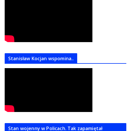
Stanisław Kocjan wspomina..
Stan wojenny w Policach. Tak zapamiętał