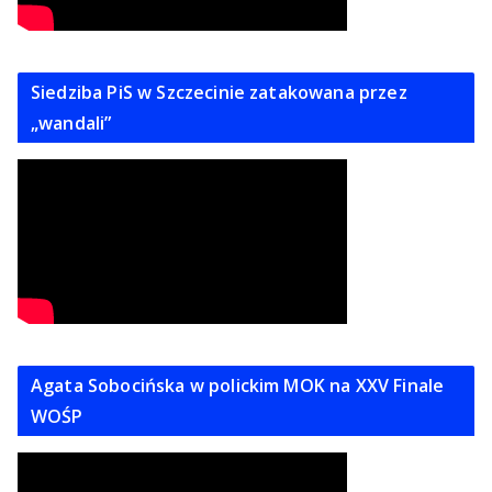
Siedziba PiS w Szczecinie zatakowana przez
„wandali”
Agata Sobocińska w polickim MOK na XXV Finale
WOŚP